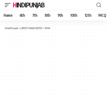
HINDIPUNJAB
Home
6th
7th
8th
9th
10th
12th
MCQ
HindiPunjab
>
LATEST HINDI NOTES
>
ग्रन्थ