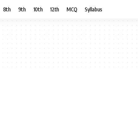
8th
9th
10th
12th
MCQ
Syllabus