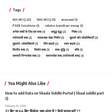
Tags
8th MCQ
(21)
10th MCQ
(11)
anuvaad
(1)
PSEB Solutions
(1)
raksha-bandhan-essay
(1)
अनेक शब्दों के लिए एक शब्द
(1)
अशुद्ध शुद्ध
(2)
निबंध
(4)
पर्यायवाची शब्द
(1)
भाववाचक संज्ञा निर्माण
(1)
मुहावरे और लोकोक्तियाँ
(3)
मुहावरों /लोकोक्तियों
(1)
लिंग बदलो
(2)
वचन बदलो
(2)
विपरीत शब्द
(1)
विलोम शब्द
(1)
शब्द-शुद्धि
(1)
संधि
(1)
समरूपी भिन्नार्थक शब्द
(1)
समानार्थक शब्द (पर्यायवाची शब्द)
(1)
You Might Also Like
How to add Data on Shaala Siddhi Portal ( Shaal siddhi part
2)
February 16, 2020
32 बिट या 64 बिट विंडोज: क्या अंतर है ? कैसे चुनाव करें ??