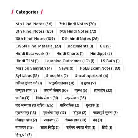
Categories
6th Hindi Notes
(56)
7th Hindi Notes
(70)
8th Hindi Notes
(125)
9th Hindi Notes
(72)
10th hindi Notes
(109)
12th hindi Notes
(26)
CWSN Hindi Material
(23)
documents
(1)
GK
(5)
Hindi Bala work
(3)
Hindi Charts
(1)
Hindippt
(5)
Hindi TLM
(1)
Learning Outcomes (LO)
(1)
LS Bath
(1)
Mission Samrath
(4)
News
(1)
PSEB Exam Notes
(83)
Syllabus
(18)
thoughts
(2)
Uncategorized
(6)
अनिल कुमार वर्मा
(1)
अनुच्छेद लेखन
(31)
इ बुक्स
(9)
कंप्यूटर ज्ञान
(7)
कहानी लेखन
(10)
ग्रन्थ
(5)
ज्ञानकोष
(22)
धार्मिक
(3)
निबंध लेखन
(31)
पत्र लेखन
(35)
पाठ अभ्यास हल सहित
(126)
पारिभाषिक
(2)
पुस्तक
(1)
प्रश्न पत्र
(18)
प्रार्थना पत्र
(17)
फोंट्स
(2)
महत्वपूर्ण सूचना
(3)
मोबाइल ज्ञान
(2)
रामायण
(2)
रोचक ज्ञान
(10)
वेद
(3)
व्याकरण
(113)
शाला सिद्धि
(1)
श्रीमद भगवत गीता
(1)
हिंदी
(1)
हिन्दु धर्म
(5)