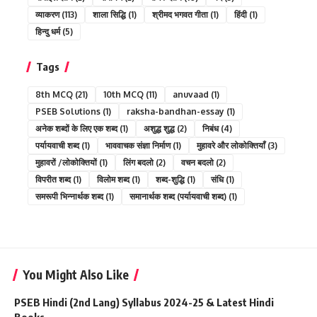
व्याकरण
(113)
शाला सिद्धि
(1)
श्रीमद भगवत गीता
(1)
हिंदी
(1)
हिन्दु धर्म
(5)
Tags
8th MCQ
(21)
10th MCQ
(11)
anuvaad
(1)
PSEB Solutions
(1)
raksha-bandhan-essay
(1)
अनेक शब्दों के लिए एक शब्द
(1)
अशुद्ध शुद्ध
(2)
निबंध
(4)
पर्यायवाची शब्द
(1)
भाववाचक संज्ञा निर्माण
(1)
मुहावरे और लोकोक्तियाँ
(3)
मुहावरों /लोकोक्तियों
(1)
लिंग बदलो
(2)
वचन बदलो
(2)
विपरीत शब्द
(1)
विलोम शब्द
(1)
शब्द-शुद्धि
(1)
संधि
(1)
समरूपी भिन्नार्थक शब्द
(1)
समानार्थक शब्द (पर्यायवाची शब्द)
(1)
You Might Also Like
PSEB Hindi (2nd Lang) Syllabus 2024-25 & Latest Hindi