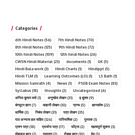
Categories
6th Hindi Notes
(56)
7th Hindi Notes
(70)
8th Hindi Notes
(125)
9th Hindi Notes
(72)
10th hindi Notes
(109)
12th hindi Notes
(26)
CWSN Hindi Material
(23)
documents
(1)
GK
(5)
Hindi Bala work
(3)
Hindi Charts
(1)
Hindippt
(5)
Hindi TLM
(1)
Learning Outcomes (LO)
(1)
LS Bath
(1)
Mission Samrath
(4)
News
(1)
PSEB Exam Notes
(83)
Syllabus
(18)
thoughts
(2)
Uncategorized
(6)
अनिल कुमार वर्मा
(1)
अनुच्छेद लेखन
(31)
इ बुक्स
(9)
कंप्यूटर ज्ञान
(7)
कहानी लेखन
(10)
ग्रन्थ
(5)
ज्ञानकोष
(22)
धार्मिक
(3)
निबंध लेखन
(31)
पत्र लेखन
(35)
पाठ अभ्यास हल सहित
(126)
पारिभाषिक
(2)
पुस्तक
(1)
प्रश्न पत्र
(18)
प्रार्थना पत्र
(17)
फोंट्स
(2)
महत्वपूर्ण सूचना
(3)
मोबाइल ज्ञान
(2)
रामायण
(2)
रोचक ज्ञान
(10)
वेद
(3)