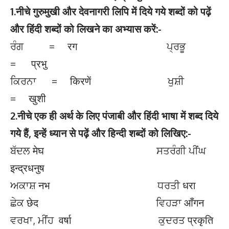
1.नीचे गुरुमुखी और देवनागरी लिपि में दिये गये शब्दों को पढ़ें
और हिंदी शब्दों को लिखने का अभ्यास करें:-
ਰੰਗ = रग ਪ੍ਰਭੂ
= प्रभु
ਕਿਰਨਾ = किरणें ਖੁਸ਼ੀ
= खुशी
2.नीचे एक ही अर्थ के लिए पंजाबी और हिंदी भाषा में शब्द दिये
गये हैं, इन्हें ध्यान से पढ़ें और हिन्दी शब्दों को लिखिए:-
ਬੱਦਲ मेघ ਸਤਰੰਗੀ ਪੀਂਘ
इन्द्रधनुष
ਅਕਾਸ਼ नभ ਧਰਤੀ धरा
ਛੇਕ छेद ਵਿਹੜਾ आँगन
ਵਰਖਾ, ਮੀਂਹ वर्षा ਕੁਦਰਤ प्रकृति