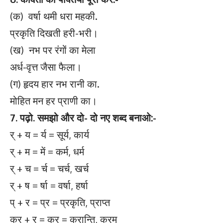
(क) वर्षा थमी धरा महकी.
प्रकृति दिखती हरी-भरी।
(ख) नभ पर रंगों का मेला
अर्ध-वृत्त जैसा फैला।
(ग) हृदय हार नभ रानी का.
मोहित मन हर प्राणी का।
7. पढ़ो. समझो और दो- दो नए शब्द बनाओ:-
र् + य = र्य = सूर्य, कार्य
र् + म = में = कर्म, धर्म
र् + च = र्च = चर्च, खर्च
र् + ष = र्षा = वर्षा, हर्षा
प् + र = प्र = प्रकृति, प्राप्त
क्र + र = क्र = क्रान्ति, क्रम