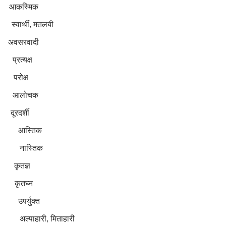
 आकस्मिक
्थी, मतलबी
अवसरवादी
त्यक्ष
परोक्ष
आलोचक
रदर्शी
ा आस्तिक
ा नास्तिक
ृतज्ञ
कृतघ्न
युक्त
ी, मिताहारी