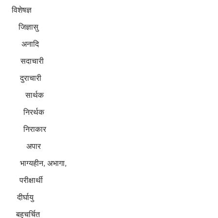
विशेषज्ञ
जिज्ञासु
अनादि
सदाचारी
ुराचारी
सार्थक
निरर्थक
िराकार
 अपार
्यहीन, अभागा,
ीक्षार्थी
र्घायु
हुचर्चित