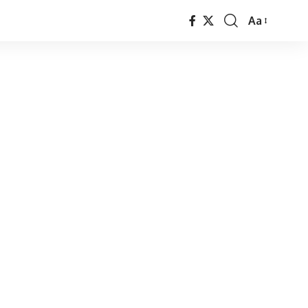
Aa
Font
Resizer