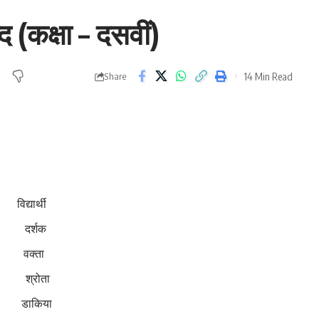
द (कक्षा – दसवीं)
14 Min Read
Share
यार्थी
्शक
्ता
रोता
ाकिया