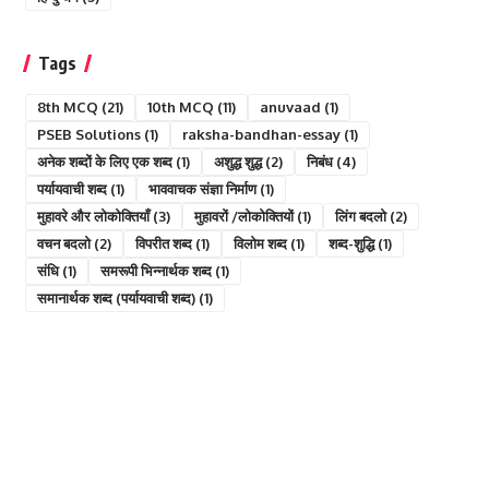
Tags
8th MCQ
(21)
10th MCQ
(11)
anuvaad
(1)
PSEB Solutions
(1)
raksha-bandhan-essay
(1)
अनेक शब्दों के लिए एक शब्द
(1)
अशुद्ध शुद्ध
(2)
निबंध
(4)
पर्यायवाची शब्द
(1)
भाववाचक संज्ञा निर्माण
(1)
मुहावरे और लोकोक्तियाँ
(3)
मुहावरों /लोकोक्तियों
(1)
लिंग बदलो
(2)
वचन बदलो
(2)
विपरीत शब्द
(1)
विलोम शब्द
(1)
शब्द-शुद्धि
(1)
संधि
(1)
समरूपी भिन्नार्थक शब्द
(1)
समानार्थक शब्द (पर्यायवाची शब्द)
(1)