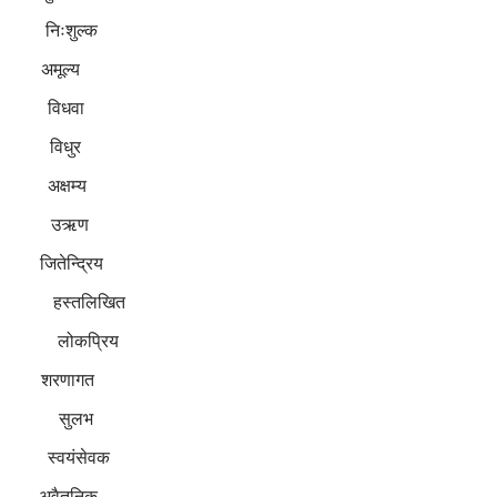
निःशुल्क
 अमूल्य
 विधवा
 विधुर
अक्षम्य
हो उऋण
ो जितेन्द्रिय
स्तलिखित
 लोकप्रिय
शरणागत
हो सुलभ
्वयंसेवक
 अवैतनिक