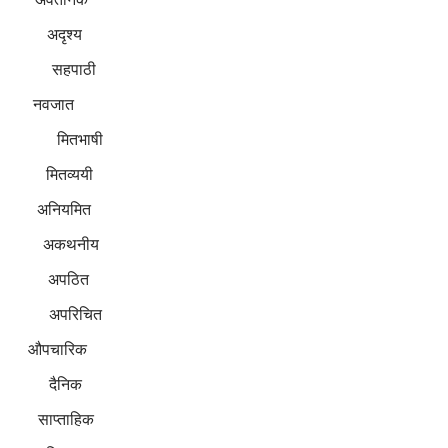
अदृश्य
 सहपाठी
हो नवजात
मितभाषी
तव्ययी
 अनियमित
अकथनीय
 अपठित
परिचित
हो औपचारिक
 दैनिक
 साप्ताहिक