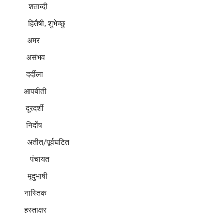
शताब्दी
, शुभेच्छु
 अमर
 असंभव
र्दीला
पबीती
दूरदर्शी
िर्दोष
त/पूर्वघटित
ंचायत
ृदुभाषी
ा नास्तिक
स्ताक्षर