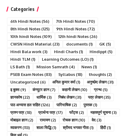
Categories
6th Hindi Notes
(56)
7th Hindi Notes
(70)
8th Hindi Notes
(125)
9th Hindi Notes
(72)
10th hindi Notes
(109)
12th hindi Notes
(26)
CWSN Hindi Material
(23)
documents
(1)
GK
(5)
Hindi Bala work
(3)
Hindi Charts
(1)
Hindippt
(5)
Hindi TLM
(1)
Learning Outcomes (LO)
(1)
LS Bath
(1)
Mission Samrath
(4)
News
(1)
PSEB Exam Notes
(83)
Syllabus
(18)
thoughts
(2)
Uncategorized
(6)
अनिल कुमार वर्मा
(1)
अनुच्छेद लेखन
(31)
इ बुक्स
(9)
कंप्यूटर ज्ञान
(7)
कहानी लेखन
(10)
ग्रन्थ
(5)
ज्ञानकोष
(22)
धार्मिक
(3)
निबंध लेखन
(31)
पत्र लेखन
(35)
पाठ अभ्यास हल सहित
(126)
पारिभाषिक
(2)
पुस्तक
(1)
प्रश्न पत्र
(18)
प्रार्थना पत्र
(17)
फोंट्स
(2)
महत्वपूर्ण सूचना
(3)
मोबाइल ज्ञान
(2)
रामायण
(2)
रोचक ज्ञान
(10)
वेद
(3)
व्याकरण
(113)
शाला सिद्धि
(1)
श्रीमद भगवत गीता
(1)
हिंदी
(1)
हिन्दु धर्म
(5)