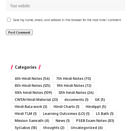
Save my name, email, and website in this browser for the next time I comment.
Categories
6th Hindi Notes
(56)
7th Hindi Notes
(70)
8th Hindi Notes
(125)
9th Hindi Notes
(72)
10th hindi Notes
(109)
12th hindi Notes
(26)
CWSN Hindi Material
(23)
documents
(1)
GK
(5)
Hindi Bala work
(3)
Hindi Charts
(1)
Hindippt
(5)
Hindi TLM
(1)
Learning Outcomes (LO)
(1)
LS Bath
(1)
Mission Samrath
(4)
News
(1)
PSEB Exam Notes
(83)
Syllabus
(18)
thoughts
(2)
Uncategorized
(6)