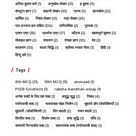
अनिल कुमार वर्मा
(1)
अनुच्छेद लेखन
(31)
इ बुक्स
(9)
कंप्यूटर ज्ञान
(7)
कहानी लेखन
(10)
ग्रन्थ
(5)
ज्ञानकोष
(22)
धार्मिक
(3)
निबंध लेखन
(31)
पत्र लेखन
(35)
पाठ अभ्यास हल सहित
(126)
पारिभाषिक
(2)
पुस्तक
(1)
प्रश्न पत्र
(18)
प्रार्थना पत्र
(17)
फोंट्स
(2)
महत्वपूर्ण सूचना
(3)
मोबाइल ज्ञान
(2)
रामायण
(2)
रोचक ज्ञान
(10)
वेद
(3)
व्याकरण
(113)
शाला सिद्धि
(1)
श्रीमद भगवत गीता
(1)
हिंदी
(1)
हिन्दु धर्म
(5)
Tags
8th MCQ
(21)
10th MCQ
(11)
anuvaad
(1)
PSEB Solutions
(1)
raksha-bandhan-essay
(1)
अनेक शब्दों के लिए एक शब्द
(1)
अशुद्ध शुद्ध
(2)
निबंध
(4)
पर्यायवाची शब्द
(1)
भाववाचक संज्ञा निर्माण
(1)
मुहावरे और लोकोक्तियाँ
(3)
मुहावरों /लोकोक्तियों
(1)
लिंग बदलो
(2)
वचन बदलो
(2)
विपरीत शब्द
(1)
विलोम शब्द
(1)
शब्द-शुद्धि
(1)
संधि
(1)
समरूपी भिन्नार्थक शब्द
(1)
समानार्थक शब्द (पर्यायवाची शब्द)
(1)