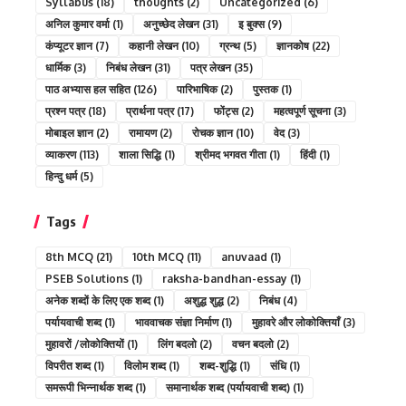
Syllabus
(18)
thoughts
(2)
Uncategorized
(6)
अनिल कुमार वर्मा
(1)
अनुच्छेद लेखन
(31)
इ बुक्स
(9)
कंप्यूटर ज्ञान
(7)
कहानी लेखन
(10)
ग्रन्थ
(5)
ज्ञानकोष
(22)
धार्मिक
(3)
निबंध लेखन
(31)
पत्र लेखन
(35)
पाठ अभ्यास हल सहित
(126)
पारिभाषिक
(2)
पुस्तक
(1)
प्रश्न पत्र
(18)
प्रार्थना पत्र
(17)
फोंट्स
(2)
महत्वपूर्ण सूचना
(3)
मोबाइल ज्ञान
(2)
रामायण
(2)
रोचक ज्ञान
(10)
वेद
(3)
व्याकरण
(113)
शाला सिद्धि
(1)
श्रीमद भगवत गीता
(1)
हिंदी
(1)
हिन्दु धर्म
(5)
Tags
8th MCQ
(21)
10th MCQ
(11)
anuvaad
(1)
PSEB Solutions
(1)
raksha-bandhan-essay
(1)
अनेक शब्दों के लिए एक शब्द
(1)
अशुद्ध शुद्ध
(2)
निबंध
(4)
पर्यायवाची शब्द
(1)
भाववाचक संज्ञा निर्माण
(1)
मुहावरे और लोकोक्तियाँ
(3)
मुहावरों /लोकोक्तियों
(1)
लिंग बदलो
(2)
वचन बदलो
(2)
विपरीत शब्द
(1)
विलोम शब्द
(1)
शब्द-शुद्धि
(1)
संधि
(1)
समरूपी भिन्नार्थक शब्द
(1)
समानार्थक शब्द (पर्यायवाची शब्द)
(1)