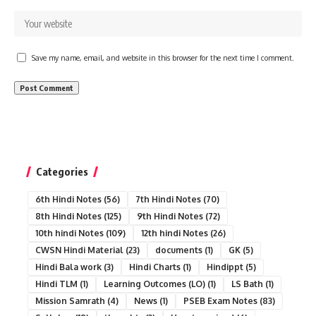
Save my name, email, and website in this browser for the next time I comment.
Categories
6th Hindi Notes
(56)
7th Hindi Notes
(70)
8th Hindi Notes
(125)
9th Hindi Notes
(72)
10th hindi Notes
(109)
12th hindi Notes
(26)
CWSN Hindi Material
(23)
documents
(1)
GK
(5)
Hindi Bala work
(3)
Hindi Charts
(1)
Hindippt
(5)
Hindi TLM
(1)
Learning Outcomes (LO)
(1)
LS Bath
(1)
Mission Samrath
(4)
News
(1)
PSEB Exam Notes
(83)