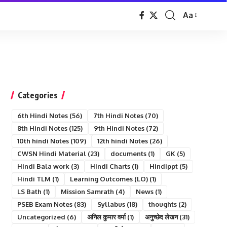
Aa
Font
Resizer
Categories
6th Hindi Notes
(56)
7th Hindi Notes
(70)
8th Hindi Notes
(125)
9th Hindi Notes
(72)
10th hindi Notes
(109)
12th hindi Notes
(26)
CWSN Hindi Material
(23)
documents
(1)
GK
(5)
Hindi Bala work
(3)
Hindi Charts
(1)
Hindippt
(5)
Hindi TLM
(1)
Learning Outcomes (LO)
(1)
LS Bath
(1)
Mission Samrath
(4)
News
(1)
PSEB Exam Notes
(83)
Syllabus
(18)
thoughts
(2)
Uncategorized
(6)
अनिल कुमार वर्मा
(1)
अनुच्छेद लेखन
(31)