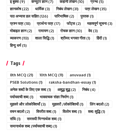
इ बुक्स
(9)
कंप्यूटर ज्ञान
(7)
कहानी लेखन
(10)
ग्रन्थ
(5)
ज्ञानकोष
(22)
धार्मिक
(3)
निबंध लेखन
(31)
पत्र लेखन
(35)
पाठ अभ्यास हल सहित
(126)
पारिभाषिक
(2)
पुस्तक
(1)
प्रश्न पत्र
(18)
प्रार्थना पत्र
(17)
फोंट्स
(2)
महत्वपूर्ण सूचना
(3)
मोबाइल ज्ञान
(2)
रामायण
(2)
रोचक ज्ञान
(10)
वेद
(3)
व्याकरण
(113)
शाला सिद्धि
(1)
श्रीमद भगवत गीता
(1)
हिंदी
(1)
हिन्दु धर्म
(5)
Tags
8th MCQ
(21)
10th MCQ
(11)
anuvaad
(1)
PSEB Solutions
(1)
raksha-bandhan-essay
(1)
अनेक शब्दों के लिए एक शब्द
(1)
अशुद्ध शुद्ध
(2)
निबंध
(4)
पर्यायवाची शब्द
(1)
भाववाचक संज्ञा निर्माण
(1)
मुहावरे और लोकोक्तियाँ
(3)
मुहावरों /लोकोक्तियों
(1)
लिंग बदलो
(2)
वचन बदलो
(2)
विपरीत शब्द
(1)
विलोम शब्द
(1)
शब्द-शुद्धि
(1)
संधि
(1)
समरूपी भिन्नार्थक शब्द
(1)
समानार्थक शब्द (पर्यायवाची शब्द)
(1)