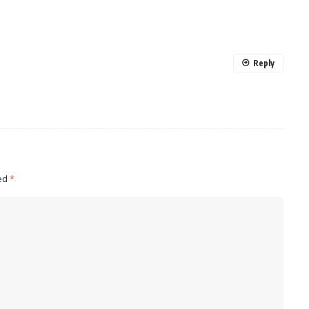
Reply
ked
*