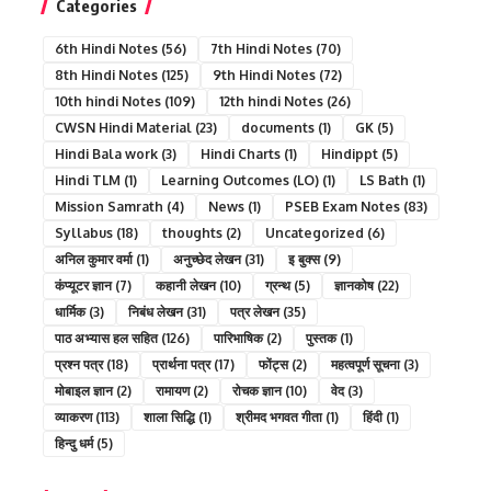
Categories
6th Hindi Notes
(56)
7th Hindi Notes
(70)
8th Hindi Notes
(125)
9th Hindi Notes
(72)
10th hindi Notes
(109)
12th hindi Notes
(26)
CWSN Hindi Material
(23)
documents
(1)
GK
(5)
Hindi Bala work
(3)
Hindi Charts
(1)
Hindippt
(5)
Hindi TLM
(1)
Learning Outcomes (LO)
(1)
LS Bath
(1)
Mission Samrath
(4)
News
(1)
PSEB Exam Notes
(83)
Syllabus
(18)
thoughts
(2)
Uncategorized
(6)
अनिल कुमार वर्मा
(1)
अनुच्छेद लेखन
(31)
इ बुक्स
(9)
कंप्यूटर ज्ञान
(7)
कहानी लेखन
(10)
ग्रन्थ
(5)
ज्ञानकोष
(22)
धार्मिक
(3)
निबंध लेखन
(31)
पत्र लेखन
(35)
पाठ अभ्यास हल सहित
(126)
पारिभाषिक
(2)
पुस्तक
(1)
प्रश्न पत्र
(18)
प्रार्थना पत्र
(17)
फोंट्स
(2)
महत्वपूर्ण सूचना
(3)
मोबाइल ज्ञान
(2)
रामायण
(2)
रोचक ज्ञान
(10)
वेद
(3)
व्याकरण
(113)
शाला सिद्धि
(1)
श्रीमद भगवत गीता
(1)
हिंदी
(1)
हिन्दु धर्म
(5)