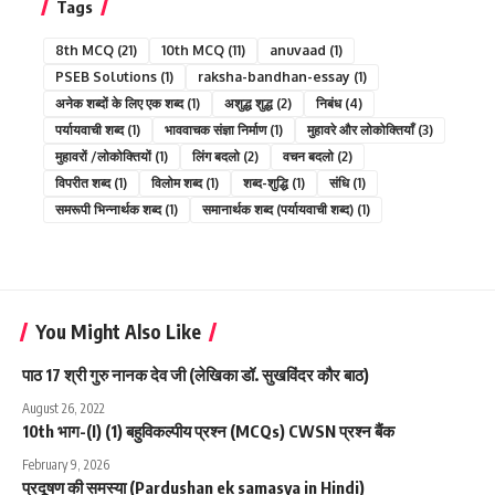
Tags
8th MCQ
(21)
10th MCQ
(11)
anuvaad
(1)
PSEB Solutions
(1)
raksha-bandhan-essay
(1)
अनेक शब्दों के लिए एक शब्द
(1)
अशुद्ध शुद्ध
(2)
निबंध
(4)
पर्यायवाची शब्द
(1)
भाववाचक संज्ञा निर्माण
(1)
मुहावरे और लोकोक्तियाँ
(3)
मुहावरों /लोकोक्तियों
(1)
लिंग बदलो
(2)
वचन बदलो
(2)
विपरीत शब्द
(1)
विलोम शब्द
(1)
शब्द-शुद्धि
(1)
संधि
(1)
समरूपी भिन्नार्थक शब्द
(1)
समानार्थक शब्द (पर्यायवाची शब्द)
(1)
You Might Also Like
पाठ 17 श्री गुरु नानक देव जी (लेखिका डॉ. सुखविंदर कौर बाठ)
August 26, 2022
10th भाग-(I) (1) बहुविकल्पीय प्रश्न (MCQs) CWSN प्रश्न बैंक
February 9, 2026
प्रदूषण की समस्या (Pardushan ek samasya in Hindi)