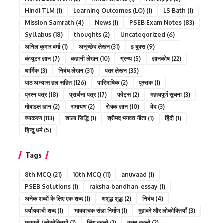
Hindi TLM
(1)
Learning Outcomes (LO)
(1)
LS Bath
(1)
Mission Samrath
(4)
News
(1)
PSEB Exam Notes
(83)
Syllabus
(18)
thoughts
(2)
Uncategorized
(6)
अनिल कुमार वर्मा
(1)
अनुच्छेद लेखन
(31)
इ बुक्स
(9)
कंप्यूटर ज्ञान
(7)
कहानी लेखन
(10)
ग्रन्थ
(5)
ज्ञानकोष
(22)
धार्मिक
(3)
निबंध लेखन
(31)
पत्र लेखन
(35)
पाठ अभ्यास हल सहित
(126)
पारिभाषिक
(2)
पुस्तक
(1)
प्रश्न पत्र
(18)
प्रार्थना पत्र
(17)
फोंट्स
(2)
महत्वपूर्ण सूचना
(3)
मोबाइल ज्ञान
(2)
रामायण
(2)
रोचक ज्ञान
(10)
वेद
(3)
व्याकरण
(113)
शाला सिद्धि
(1)
श्रीमद भगवत गीता
(1)
हिंदी
(1)
हिन्दु धर्म
(5)
Tags
8th MCQ
(21)
10th MCQ
(11)
anuvaad
(1)
PSEB Solutions
(1)
raksha-bandhan-essay
(1)
अनेक शब्दों के लिए एक शब्द
(1)
अशुद्ध शुद्ध
(2)
निबंध
(4)
पर्यायवाची शब्द
(1)
भाववाचक संज्ञा निर्माण
(1)
मुहावरे और लोकोक्तियाँ
(3)
मुहावरों /लोकोक्तियों
(1)
लिंग बदलो
(2)
वचन बदलो
(2)