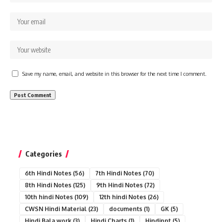
Save my name, email, and website in this browser for the next time I comment.
Categories
6th Hindi Notes
(56)
7th Hindi Notes
(70)
8th Hindi Notes
(125)
9th Hindi Notes
(72)
10th hindi Notes
(109)
12th hindi Notes
(26)
CWSN Hindi Material
(23)
documents
(1)
GK
(5)
Hindi Bala work
(3)
Hindi Charts
(1)
Hindippt
(5)