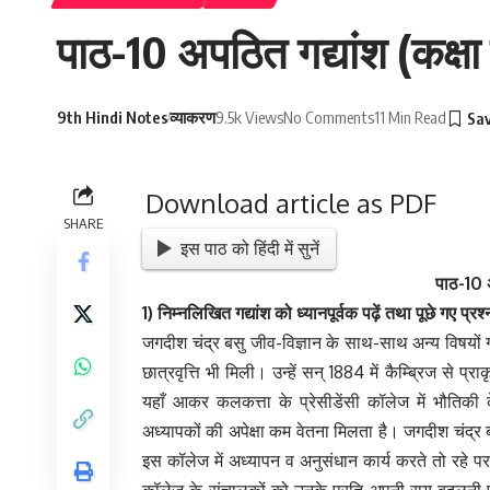
पाठ-10 अपठित गद्यांश (कक्षा 
9th Hindi Notes
व्याकरण
9.5k Views
No Comments
11 Min Read
Download article as PDF
SHARE
इस पाठ को हिंदी में सुनें
पाठ-10 अ
1) निम्नलिखित
गद्यांश
को
ध्यानपूर्वक
पढ़ें
तथा
पूछे
गए
प्रश्
जगदीश चंद्र बसु जीव-विज्ञान के साथ-साथ अन्य विषयों ग
छात्रवृत्ति भी मिली। उन्हें सन् 1884 में कैम्ब्रिज से 
यहाँ आकर कलकत्ता के प्रेसीडेंसी कॉलेज में भौतिकी क
अध्यापकों की अपेक्षा कम वेतना मिलता है। जगदीश चंद्र
इस कॉलेज में अध्यापन व अनुसंधान कार्य करते तो रहे पर
कॉलेज के संचालकों को उनके प्रति अपनी राय बदलनी प