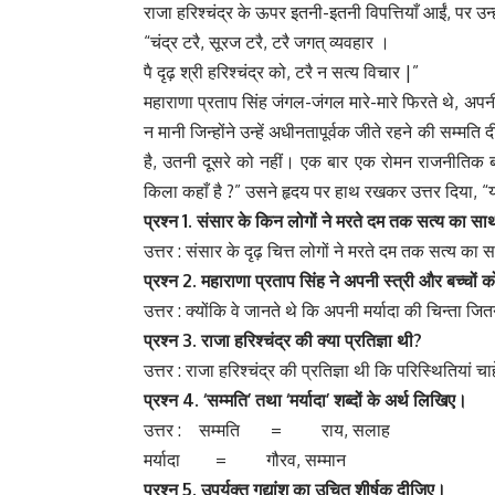
राजा हरिश्चंद्र के ऊपर इतनी-इतनी विपत्तियाँ आईं, पर उन्
“चंद्र टरै, सूरज टरै, टरै जगत् व्यवहार ।
पै दृढ़ श्री हरिश्चंद्र को, टरै न सत्य विचार |”
महाराणा प्रताप सिंह जंगल-जंगल मारे-मारे फिरते थे, अपनी स
न मानी जिन्होंने उन्हें अधीनतापूर्वक जीते रहने की सम्मत
है, उतनी दूसरे को नहीं। एक बार एक रोमन राजनीतिक बलवा
किला कहाँ है ?” उसने हृदय पर हाथ रखकर उत्तर दिया, “यहा
प्रश्न 1.
संसार
के
किन
लोगों
ने
मरते
दम
तक
सत्य
का
सा
उत्तर : संसार के दृढ़ चित्त लोगों ने मरते दम तक सत्य का 
प्रश्न 2.
महाराणा
प्रताप
सिंह
ने
अपनी
स्त्री
और
बच्चों
क
उत्तर : क्योंकि वे जानते थे कि अपनी मर्यादा की चिन्ता 
प्रश्न 3.
राजा
हरिश्चंद्र
की
क्या
प्रतिज्ञा
थी?
उत्तर : राजा हरिश्चंद्र की प्रतिज्ञा थी कि परिस्थितियां चाह
प्रश्न 4. ‘
सम्मति’
तथा ‘
मर्यादा’
शब्दों
के
अर्थ
लिखिए।
उत्तर : सम्मति = राय, सलाह
मर्यादा = गौरव, सम्मान
प्रश्न 5.
उपर्युक्त
गद्यांश
का
उचित
शीर्षक
दीजिए।