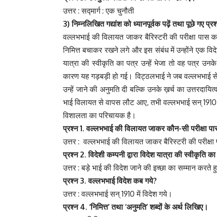
उत्तर : सद्मार्ग : एक चुनौती
3) निम्नलिखित
गद्यांश
को
ध्यानपूर्वक
पढ़ें
तथा
पूछे
गए
प्रश
वल्लभभाई की विलायत जाकर बैरिस्टरी की परीक्षा पास करन
निमित्त बचाकर रखने लगे और इस संबंध में उन्होंने एक वि
यात्रा की स्वीकृति का पत्र उन्हें भेजा तो वह पत्र उनके
कारण यह गड़बड़ी हो गई। विट्ठलभाई ने जब वल्लभभाई से कहा
उन्हें जाने की अनुमति दी बल्कि उनके ख़र्च का उत्तरदाय
भाई विलायत से वापस लौट आए, तभी वल्लभभाई सन् 1910 मे
विशालता का परिचायक है।
प्रश्न 1.
वल्लभभाई
की
विलायत
जाकर
कौन-
सी
परीक्षा
प
उत्तर : वल्लभभाई की विलायत जाकर बैरिस्टरी की परीक्षा
प्रश्न 2.
विदेशी
कम्पनी
द्वारा
विदेश
यात्रा
की
स्वीकृति
क
उत्तर : बड़े भाई की विदेश जाने की इच्छा का सम्मान करते 
प्रश्न 3.
वल्लभभाई
विदेश
कब
गये?
उत्तर : वल्लभभाई सन्‌ 1910 में विदेश गये।
प्रश्न 4. ‘
निमित्त’
तथा ‘
अनुमति’
शब्दों
के
अर्थ
लिखिए।