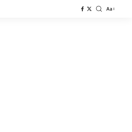
Aa
Font
Resizer