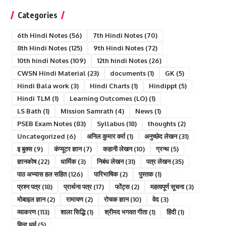
Categories
6th Hindi Notes
(56)
7th Hindi Notes
(70)
8th Hindi Notes
(125)
9th Hindi Notes
(72)
10th hindi Notes
(109)
12th hindi Notes
(26)
CWSN Hindi Material
(23)
documents
(1)
GK
(5)
Hindi Bala work
(3)
Hindi Charts
(1)
Hindippt
(5)
Hindi TLM
(1)
Learning Outcomes (LO)
(1)
LS Bath
(1)
Mission Samrath
(4)
News
(1)
PSEB Exam Notes
(83)
Syllabus
(18)
thoughts
(2)
Uncategorized
(6)
अनिल कुमार वर्मा
(1)
अनुच्छेद लेखन
(31)
इ बुक्स
(9)
कंप्यूटर ज्ञान
(7)
कहानी लेखन
(10)
ग्रन्थ
(5)
ज्ञानकोष
(22)
धार्मिक
(3)
निबंध लेखन
(31)
पत्र लेखन
(35)
पाठ अभ्यास हल सहित
(126)
पारिभाषिक
(2)
पुस्तक
(1)
प्रश्न पत्र
(18)
प्रार्थना पत्र
(17)
फोंट्स
(2)
महत्वपूर्ण सूचना
(3)
मोबाइल ज्ञान
(2)
रामायण
(2)
रोचक ज्ञान
(10)
वेद
(3)
व्याकरण
(113)
शाला सिद्धि
(1)
श्रीमद भगवत गीता
(1)
हिंदी
(1)
हिन्दु धर्म
(5)