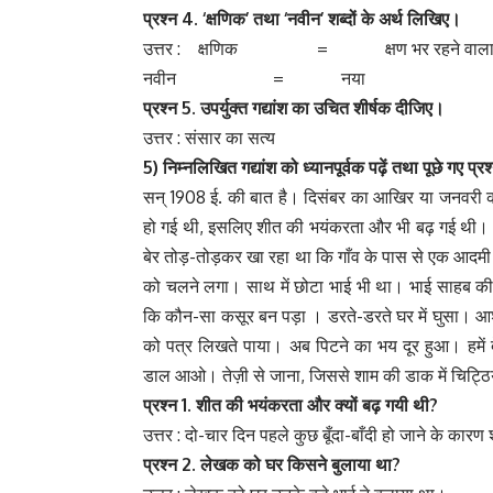
प्रश्न 4. ‘
क्षणिक’
तथा ‘
नवीन’
शब्दों
के
अर्थ
लिखिए।
उत्तर : क्षणिक = क्षण भर रहने वाल
नवीन = नया
प्रश्न 5.
उपर्युक्त
गद्यांश
का
उचित
शीर्षक
दीजिए।
उत्तर : संसार का सत्य
5) निम्नलिखित
गद्यांश
को
ध्यानपूर्वक
पढ़ें
तथा
पूछे
गए
प्रश
सन् 1908 ई. की बात है। दिसंबर का आखिर या जनवरी का प्
हो गई थी, इसलिए शीत की भयंकरता और भी बढ़ गई थी। साय
बेर तोड़-तोड़कर खा रहा था कि गाँव के पास से एक आदमी ने 
को चलने लगा। साथ में छोटा भाई भी था। भाई साहब क
कि कौन-सा कसूर बन पड़ा । डरते-डरते घर में घुसा। आशं
को पत्र लिखते पाया। अब पिटने का भय दूर हुआ। हमें 
डाल आओ। तेज़ी से जाना, जिससे शाम की डाक में चिट्ठिय
प्रश्न 1.
शीत
की
भयंकरता
और
क्यों
बढ़
गयी
थी?
उत्तर : दो-चार दिन पहले कुछ बूँदा-बाँदी हो जाने के क
प्रश्न 2.
लेखक
को
घर
किसने
बुलाया
था?