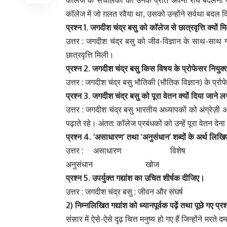
कॉलेज में जो ग़लत रवैया था, उसको उन्होंने सर्वथा बदल 
प्रश्न 1.
जगदीश
चंद्र
बसु
को
कॉलेज
से
छात्रवृत्ति
क्यों
मि
उत्तर : जगदीश चंद्र बसु को जीव-विज्ञान के साथ-साथ ग
छात्रवृत्ति मिली।
प्रश्न 2.
जगदीश
चंद्र
बसु
किस
विषय
के
प्रोफेसर
नियुक
उत्तर : जगदीश चंद्र बसु भौतिकी (भौतिक विज्ञान) के प्रो
प्रश्न 3.
जगदीश
चंद्र
बसु
को
पूरा
वेतन
क्यों
दिया
जाने
ल
उत्तर : जगदीश चंद्र बसु भारतीय अध्यापकों को अंग्रेज़ी 
पढ़ाते रहे। अंतत: कॉलेज प्रबंधकों को उन्हें पूरा वेतन देन
प्रश्न 4. ‘
असाधारण’
तथा ‘
अनुसंधान’
शब्दों
के
अर्थ
लिख
उत्तर : असाधारण विशेष
अनुसंधान खोज
प्रश्न 5.
उपर्युक्त
गद्यांश
का
उचित
शीर्षक
दीजिए।
उत्तर : जगदीश चंद्र बसु : जीवन और संघर्ष
2) निम्नलिखित
गद्यांश
को
ध्यानपूर्वक
पढ़ें
तथा
पूछे
गए
प्रश
संसार में ऐसे-ऐसे दृढ़ चित्त मनुष्य हो गए हैं जिन्होंने म