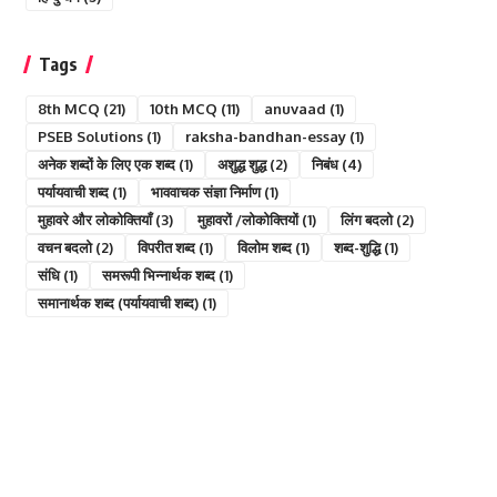
Tags
8th MCQ
(21)
10th MCQ
(11)
anuvaad
(1)
PSEB Solutions
(1)
raksha-bandhan-essay
(1)
अनेक शब्दों के लिए एक शब्द
(1)
अशुद्ध शुद्ध
(2)
निबंध
(4)
पर्यायवाची शब्द
(1)
भाववाचक संज्ञा निर्माण
(1)
मुहावरे और लोकोक्तियाँ
(3)
मुहावरों /लोकोक्तियों
(1)
लिंग बदलो
(2)
वचन बदलो
(2)
विपरीत शब्द
(1)
विलोम शब्द
(1)
शब्द-शुद्धि
(1)
संधि
(1)
समरूपी भिन्नार्थक शब्द
(1)
समानार्थक शब्द (पर्यायवाची शब्द)
(1)