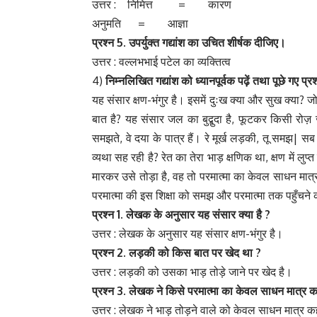
उत्तर : निमित्त = कारण
अनुमति = आज्ञा
प्रश्न 5.
उपर्युक्त
गद्यांश
का
उचित
शीर्षक
दीजिए।
उत्तर : वल्लभभाई पटेल का व्यक्तित्व
4)
निम्नलिखित
गद्यांश
को
ध्यानपूर्वक
पढ़ें
तथा
पूछे
गए
प्रश
यह संसार क्षण-भंगुर है। इसमें दुःख क्या और सुख क्या? ज
बात है? यह संसार जल का बुद्बुदा है, फूटकर किसी रोज़ जल
समझते, वे दया के पात्र हैं। रे मूर्ख लड़की, तू समझ| सब 
व्यथा सह रही है? रेत का तेरा भाड़ क्षणिक था, क्षण में ल
मारकर उसे तोड़ा है, वह तो परमात्मा का केवल साधन मात्र है
परमात्मा की इस शिक्षा को समझ और परमात्मा तक पहुँचने
प्रश्न 1.
लेखक
के
अनुसार
यह
संसार
क्या
है ?
उत्तर : लेखक के अनुसार यह संसार क्षण-भंगुर है।
प्रश्न 2.
लड़की
को
किस
बात
पर
खेद
था ?
उत्तर : लड़की को उसका भाड़ तोड़े जाने पर खेद है।
प्रश्न 3.
लेखक
ने
किसे
परमात्मा
का
केवल
साधन
मात्र
क
उत्तर : लेखक ने भाड़ तोड़ने वाले को केवल साधन मात्र क