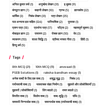
अनिल कुमार वर्मा
(1)
अनुच्छेद लेखन
(31)
इ बुक्स
(9)
कंप्यूटर ज्ञान
(7)
कहानी लेखन
(10)
ग्रन्थ
(5)
ज्ञानकोष
(22)
धार्मिक
(3)
निबंध लेखन
(31)
पत्र लेखन
(35)
पाठ अभ्यास हल सहित
(126)
पारिभाषिक
(2)
पुस्तक
(1)
प्रश्न पत्र
(18)
प्रार्थना पत्र
(17)
फोंट्स
(2)
महत्वपूर्ण सूचना
(3)
मोबाइल ज्ञान
(2)
रामायण
(2)
रोचक ज्ञान
(10)
वेद
(3)
व्याकरण
(113)
शाला सिद्धि
(1)
श्रीमद भगवत गीता
(1)
हिंदी
(1)
हिन्दु धर्म
(5)
Tags
8th MCQ
(21)
10th MCQ
(11)
anuvaad
(1)
PSEB Solutions
(1)
raksha-bandhan-essay
(1)
अनेक शब्दों के लिए एक शब्द
(1)
अशुद्ध शुद्ध
(2)
निबंध
(4)
पर्यायवाची शब्द
(1)
भाववाचक संज्ञा निर्माण
(1)
मुहावरे और लोकोक्तियाँ
(3)
मुहावरों /लोकोक्तियों
(1)
लिंग बदलो
(2)
वचन बदलो
(2)
विपरीत शब्द
(1)
विलोम शब्द
(1)
शब्द-शुद्धि
(1)
संधि
(1)
समरूपी भिन्नार्थक शब्द
(1)
समानार्थक शब्द (पर्यायवाची शब्द)
(1)