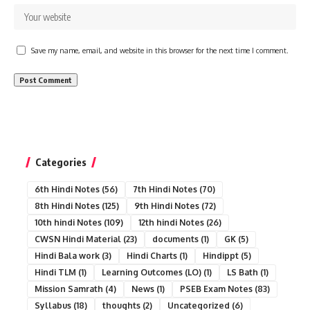
Save my name, email, and website in this browser for the next time I comment.
Categories
6th Hindi Notes
(56)
7th Hindi Notes
(70)
8th Hindi Notes
(125)
9th Hindi Notes
(72)
10th hindi Notes
(109)
12th hindi Notes
(26)
CWSN Hindi Material
(23)
documents
(1)
GK
(5)
Hindi Bala work
(3)
Hindi Charts
(1)
Hindippt
(5)
Hindi TLM
(1)
Learning Outcomes (LO)
(1)
LS Bath
(1)
Mission Samrath
(4)
News
(1)
PSEB Exam Notes
(83)
Syllabus
(18)
thoughts
(2)
Uncategorized
(6)