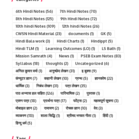
6th Hindi Notes
(56)
7th Hindi Notes
(70)
8th Hindi Notes
(125)
9th Hindi Notes
(72)
10th hindi Notes
(109)
12th hindi Notes
(26)
CWSN Hindi Material
(23)
documents
(1)
GK
(5)
Hindi Bala work
(3)
Hindi Charts
(1)
Hindippt
(5)
Hindi TLM
(1)
Learning Outcomes (LO)
(1)
LS Bath
(1)
Mission Samrath
(4)
News
(1)
PSEB Exam Notes
(83)
Syllabus
(18)
thoughts
(2)
Uncategorized
(6)
अनिल कुमार वर्मा
(1)
अनुच्छेद लेखन
(31)
इ बुक्स
(9)
कंप्यूटर ज्ञान
(7)
कहानी लेखन
(10)
ग्रन्थ
(5)
ज्ञानकोष
(22)
धार्मिक
(3)
निबंध लेखन
(31)
पत्र लेखन
(35)
पाठ अभ्यास हल सहित
(126)
पारिभाषिक
(2)
पुस्तक
(1)
प्रश्न पत्र
(18)
प्रार्थना पत्र
(17)
फोंट्स
(2)
महत्वपूर्ण सूचना
(3)
मोबाइल ज्ञान
(2)
रामायण
(2)
रोचक ज्ञान
(10)
वेद
(3)
व्याकरण
(113)
शाला सिद्धि
(1)
श्रीमद भगवत गीता
(1)
हिंदी
(1)
हिन्दु धर्म
(5)
Tags