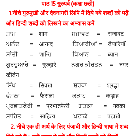
पाठ 15 गुरुपर्व (कक्षा छठी)
1.नीचे गुरुमुखी और देवनागरी लिपि में दिये गये शब्दों को पढ़ें
और हिन्दी शब्दों को लिखने का अभ्यास करें-
ਸ਼ਾਮ = शाम ਸਜਾਵਟ = सजावट
ਅਨੰਦ = आनन्द ਤਿਆਰੀਆਂ = तैयारियाँ
ਸ਼ਾਂਤੀ = शान्ति ਧਿਆਨ = ध्यान
ਗੁਰਦੁਆਰੇ = गुरुद्वारे ਨਗਰ ਕੀਰਤਨ = नगर
कीर्तन
ਸਿੱਖ = सिक्ख ਸ਼ਰਧਾ = श्रद्धा
ਫੈਸਲਾ = फैसला ਕੜਾਹ = कड़ाह
ਪ੍ਰਭਾਤਫੇਰੀ = प्रभातफेरी ਗਤਕਾ = गतका
ਸਾਹਿਤ = साहित्य ਪਟਾਕੇ = पटाखे
2. नीचे एक ही अर्थ के लिए पंजाबी और हिन्दी भाषा में शब्द