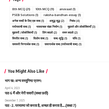
8th MCQ
(21)
10th MCQ
(11)
anuvaad
(1)
PSEB Solutions
(1)
raksha-bandhan-essay
(1)
अनेक शब्दों के लिए एक शब्द
(1)
अशुद्ध शुद्ध
(2)
निबंध
(4)
पर्यायवाची शब्द
(1)
भाववाचक संज्ञा निर्माण
(1)
मुहावरे और लोकोक्तियाँ
(3)
मुहावरों /लोकोक्तियों
(1)
लिंग बदलो
(2)
वचन बदलो
(2)
विपरीत शब्द
(1)
विलोम शब्द
(1)
शब्द-शुद्धि
(1)
संधि
(1)
समरूपी भिन्नार्थक शब्द
(1)
समानार्थक शब्द (पर्यायवाची शब्द)
(1)
You Might Also Like
भाग ख: अन्य वस्तुनिष्ठ प्रश्न:
April 4, 2023
पाठ 6 मैं और मेरी सवारी (कक्षा छठी)
December 7, 2025
पाठ -2. परमात्मा जो करता है, अच्छा ही करता है….(कक्षा 7)