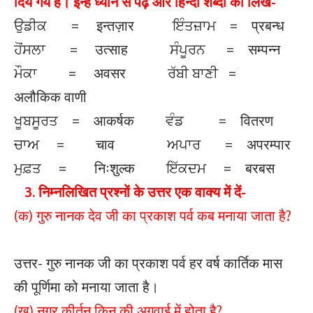
दिये गये हैं। इन्हें ध्यान से पढ़ें और हिन्दी शब्दों को लिखें-
ਉਡੀਕ = इन्तज़ार ਇੰਤਜ਼ਾਮ = प्रबन्ध
ਹੋਂਸਲਾ = उत्साह ਸੰਪੂਰਨ = सम्पन्न
ਮੌਕਾ = अवसर ਰੱਬੀ ਬਾਣੀ =
अलौकिक वाणी
ਖੂਬਸੂਰਤ = आकर्षक ਵੰਡ = वितरण
ਚਾਅ = चाव ਅਪਾਰ = अपरम्पार
ਮੁਫ਼ਤ = निःशुल्क ਇੱਕਦਮ = बरबस
3. निम्नलिखित प्रश्नों के उत्तर एक वाक्य में दें-
(क) गुरु नानक देव जी का प्रकाश पर्व कब मनाया जाता है?
उत्तर- गुरु नानक जी का प्रकाश पर्व हर वर्ष कार्तिक मास
की पूर्णिमा को मनाया जाता है।
(ख) नगर कीर्तन किन की अगुवाई में होता है?