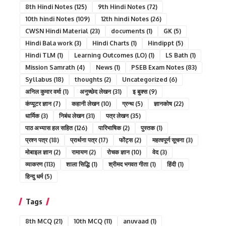
8th Hindi Notes
(125)
9th Hindi Notes
(72)
10th hindi Notes
(109)
12th hindi Notes
(26)
CWSN Hindi Material
(23)
documents
(1)
GK
(5)
Hindi Bala work
(3)
Hindi Charts
(1)
Hindippt
(5)
Hindi TLM
(1)
Learning Outcomes (LO)
(1)
LS Bath
(1)
Mission Samrath
(4)
News
(1)
PSEB Exam Notes
(83)
Syllabus
(18)
thoughts
(2)
Uncategorized
(6)
अनिल कुमार वर्मा
(1)
अनुच्छेद लेखन
(31)
इ बुक्स
(9)
कंप्यूटर ज्ञान
(7)
कहानी लेखन
(10)
ग्रन्थ
(5)
ज्ञानकोष
(22)
धार्मिक
(3)
निबंध लेखन
(31)
पत्र लेखन
(35)
पाठ अभ्यास हल सहित
(126)
पारिभाषिक
(2)
पुस्तक
(1)
प्रश्न पत्र
(18)
प्रार्थना पत्र
(17)
फोंट्स
(2)
महत्वपूर्ण सूचना
(3)
मोबाइल ज्ञान
(2)
रामायण
(2)
रोचक ज्ञान
(10)
वेद
(3)
व्याकरण
(113)
शाला सिद्धि
(1)
श्रीमद भगवत गीता
(1)
हिंदी
(1)
हिन्दु धर्म
(5)
Tags
8th MCQ
(21)
10th MCQ
(11)
anuvaad
(1)