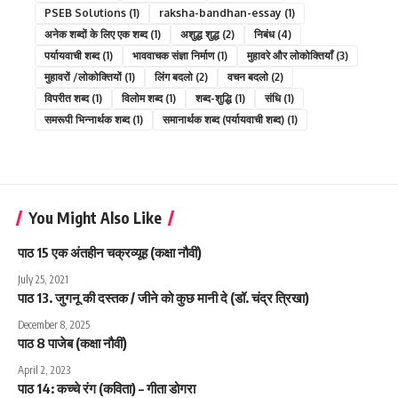
PSEB Solutions
(1)
raksha-bandhan-essay
(1)
अनेक शब्दों के लिए एक शब्द
(1)
अशुद्ध शुद्ध
(2)
निबंध
(4)
पर्यायवाची शब्द
(1)
भाववाचक संज्ञा निर्माण
(1)
मुहावरे और लोकोक्तियाँ
(3)
मुहावरों /लोकोक्तियों
(1)
लिंग बदलो
(2)
वचन बदलो
(2)
विपरीत शब्द
(1)
विलोम शब्द
(1)
शब्द-शुद्धि
(1)
संधि
(1)
समरूपी भिन्नार्थक शब्द
(1)
समानार्थक शब्द (पर्यायवाची शब्द)
(1)
You Might Also Like
पाठ 15 एक अंतहीन चक्रव्यूह (कक्षा नौवीं)
July 25, 2021
पाठ 13. जुगनू की दस्तक / जीने को कुछ मानी दे (डॉ. चंद्र त्रिखा)
December 8, 2025
पाठ 8 पाजेब (कक्षा नौवीं)
April 2, 2023
पाठ 14: कच्चे रंग (कविता) – गीता डोगरा