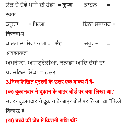
ਲੱਕ ਦੇ ਦੋਵੇਂ ਪਾਸੇ ਦੀ ਹੱਡੀ = कूल्हा ਕਾਬਲ =
सक्षम
ਕਤੂਰਾ = पिल्ला ਬਿਨਾ ਸਵਾਰਥ =
निस्स्वार्थ
ਡਾਲਰ ਦਾ ਸੋਵਾਂ ਭਾਗ = सैंट ਜ਼ਰੂਰਤ =
आवश्यकता
ਅਮਰੀਕਾ, ਆਸਟ੍ਰੇਲੀਆ, ਕਨਾਡਾ ਆਦਿ ਦੇਸ਼ਾਂ ਦਾ
ਪ੍ਰਚਲਿਤ ਸਿੱਕਾ = डालर
3.
निम्नलिखित प्रश्नों के उत्तर एक वाक्य में दें-
(क) दुकानदार ने दुकान के बाहर बोर्ड पर क्या लिखा था?
उत्तर- दुकानदार ने दुकान के बाहर बोर्ड पर लिखा था “पिल्ले
बिकाऊ हैं”
।
(ख) बच्चे की जेब में कितनी राशि थी?