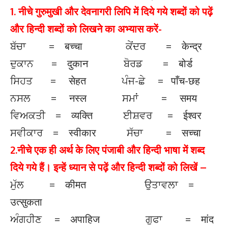
1. नीचे गुरुमुखी और देवनागरी लिपि में दिये गये शब्दों को पढ़ें
और हिन्दी शब्दों
को लिखने का अभ्यास करें-
ਬੱਚਾ = बच्चा ਕੇਂਦਰ = केन्द्र
ਦੁਕਾਨ = दुकान ਬੋਰਡ = बोर्ड
ਸਿਹਤ = सेहत ਪੰਜ-ਛੇ = पाँच-छह
ਨਸਲ = नस्ल ਸਮਾਂ = समय
ਵਿਅਕਤੀ = व्यक्ति ਈਸ਼ਵਰ = ईश्वर
ਸਵੀਕਾਰ = स्वीकार ਸੱਚਾ = सच्चा
2.नीचे एक ही अर्थ के लिए पंजाबी और हिन्दी भाषा में शब्द
दिये गये हैं। इन्हें ध्यान से पढ़ें और हिन्दी शब्दों को लिखें –
ਮੁੱਲ = कीमत ਉਤਾਵਲਾ =
उत्सुकता
ਅੰਗਹੀਣ = अपाहिज ਗੁਫਾ = मांद