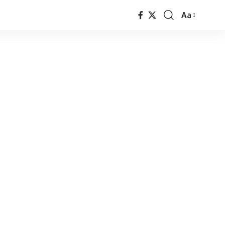
Aa
Font
Resizer