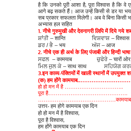
,
है कि उनको पूरी आशा है
पूरा विश्वास है कि वे
आगे बढ़ सकते हैं।
आज उन्हें किसी से डर या भय नह
सब प्रकार सफलता मिलेगी। अब वे बिना किसी भ
अभ्यास हल सहित
1.
नीचे गुरुमुखी और देवनागरी लिपि में दिये गये शब्द
–
–
ਸ਼ਾਂਤੀ
शान्ति
ਵਿਸ਼ਵਾਸ਼
विश्वास
–
–
ਡਰ / ਭੈ
भय
ਅੱਜ
आज
2.
नीचे एक ही अर्थ के लिए पंजाबी और हिन्दी भाषा में 
–
–
ਸਫਲ
कामयाब
ਚੁਫੇਰੇ
चारों ओर
–
ਮਿਲ ਜੁਲ ਕੇ
साथ साथ
ਸਹਿਯੋਗ ਕਰਕ
3.
इन काव्य-पंक्तियों में खाली स्थानों में उपयुक्त शब
(
क) हम होंगे कामयाब..
………………………
हो हो मन में है …………………………..
पूरा है…………………………………….
……………………………………कामयाब 
उत्तर- हम होगे कामयाब एक
दिन
,
हो हो मन में है विश्वास
,
पूरा है विश्वास
हम होंगे कामयाब एक दिन