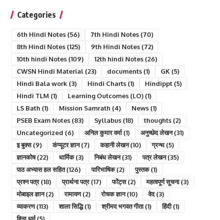
Categories
6th Hindi Notes
(56)
7th Hindi Notes
(70)
8th Hindi Notes
(125)
9th Hindi Notes
(72)
10th hindi Notes
(109)
12th hindi Notes
(26)
CWSN Hindi Material
(23)
documents
(1)
GK
(5)
Hindi Bala work
(3)
Hindi Charts
(1)
Hindippt
(5)
Hindi TLM
(1)
Learning Outcomes (LO)
(1)
LS Bath
(1)
Mission Samrath
(4)
News
(1)
PSEB Exam Notes
(83)
Syllabus
(18)
thoughts
(2)
Uncategorized
(6)
अनिल कुमार वर्मा
(1)
अनुच्छेद लेखन
(31)
इ बुक्स
(9)
कंप्यूटर ज्ञान
(7)
कहानी लेखन
(10)
ग्रन्थ
(5)
ज्ञानकोष
(22)
धार्मिक
(3)
निबंध लेखन
(31)
पत्र लेखन
(35)
पाठ अभ्यास हल सहित
(126)
पारिभाषिक
(2)
पुस्तक
(1)
प्रश्न पत्र
(18)
प्रार्थना पत्र
(17)
फोंट्स
(2)
महत्वपूर्ण सूचना
(3)
मोबाइल ज्ञान
(2)
रामायण
(2)
रोचक ज्ञान
(10)
वेद
(3)
व्याकरण
(113)
शाला सिद्धि
(1)
श्रीमद भगवत गीता
(1)
हिंदी
(1)
हिन्दु धर्म
(5)