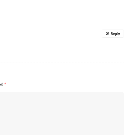
Reply
ked
*