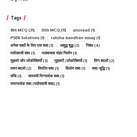
Tags
8th MCQ
(21)
10th MCQ
(11)
anuvaad
(1)
PSEB Solutions
(1)
raksha-bandhan-essay
(1)
अनेक शब्दों के लिए एक शब्द
(1)
अशुद्ध शुद्ध
(2)
निबंध
(4)
पर्यायवाची शब्द
(1)
भाववाचक संज्ञा निर्माण
(1)
मुहावरे और लोकोक्तियाँ
(3)
मुहावरों /लोकोक्तियों
(1)
लिंग बदलो
(2)
वचन बदलो
(2)
विपरीत शब्द
(1)
विलोम शब्द
(1)
शब्द-शुद्धि
(1)
संधि
(1)
समरूपी भिन्नार्थक शब्द
(1)
समानार्थक शब्द (पर्यायवाची शब्द)
(1)