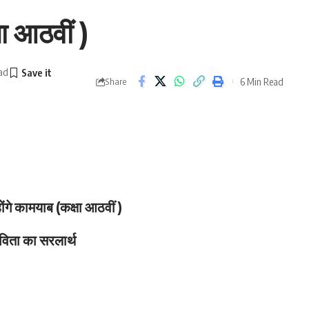
षा आठवीं )
ad
6 Min Read
Share
ोंगे कामयाब (कक्षा आठवीं )
िता का सरलार्थ