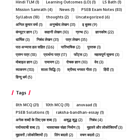
Hindi TLM
(1)
Learning Outcomes (LO)
(1)
LS Bath
(1)
Mission Samrath
(4)
News
(1)
PSEB Exam Notes
(83)
Syllabus
(18)
thoughts
(2)
Uncategorized
(6)
अनिल कुमार वर्मा
(1)
अनुच्छेद लेखन
(31)
इ बुक्स
(9)
कंप्यूटर ज्ञान
(7)
कहानी लेखन
(10)
ग्रन्थ
(5)
ज्ञानकोष
(22)
धार्मिक
(3)
निबंध लेखन
(31)
पत्र लेखन
(35)
पाठ अभ्यास हल सहित
(126)
पारिभाषिक
(2)
पुस्तक
(1)
प्रश्न पत्र
(18)
प्रार्थना पत्र
(17)
फोंट्स
(2)
महत्वपूर्ण सूचना
(3)
मोबाइल ज्ञान
(2)
रामायण
(2)
रोचक ज्ञान
(10)
वेद
(3)
व्याकरण
(113)
शाला सिद्धि
(1)
श्रीमद भगवत गीता
(1)
हिंदी
(1)
हिन्दु धर्म
(5)
Tags
8th MCQ
(21)
10th MCQ
(11)
anuvaad
(1)
PSEB Solutions
(1)
raksha-bandhan-essay
(1)
अनेक शब्दों के लिए एक शब्द
(1)
अशुद्ध शुद्ध
(2)
निबंध
(4)
पर्यायवाची शब्द
(1)
भाववाचक संज्ञा निर्माण
(1)
मुहावरे और लोकोक्तियाँ
(3)
मुहावरों /लोकोक्तियों
(1)
लिंग बदलो
(2)
वचन बदलो
(2)