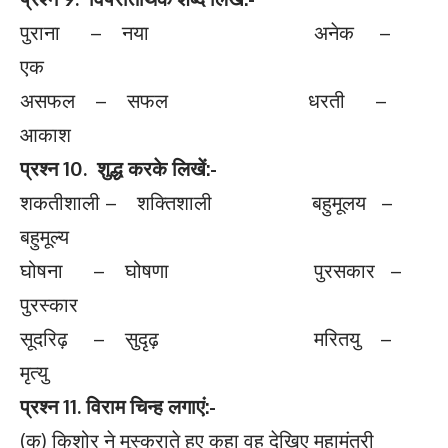
पुराना – नया अनेक –
एक
असफल – सफल धरती –
आकाश
प्रश्न 10. शुद्ध करके लिखें:-
शकतीशाली – शक्तिशाली बहुमूलय –
बहुमूल्य
घोषना – घोषणा पुरसकार –
पुरस्कार
सूदरिढ़ – सुदृढ़ मरितयु –
मृत्यु
प्रश्न 11. विराम चिन्ह लगाएं:-
(क) किशोर ने मुस्कुराते हुए कहा वह देखिए महामंत्री