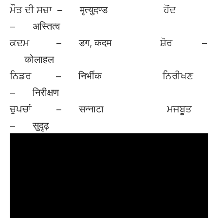
ਮੌਤ ਦੀ ਸਜ਼ਾ – मृत्युदण्ड ਹੋਂਦ
– अस्तित्व
ਕਦਮ – डग, कदम ਸ਼ੋਰ –
कोलाहल
ਨਿਡਰ – निर्भीक ਨਿਰੀਖਣ
– निरीक्षण
ਚੁਪਚਾਂ – सन्नाटा ਮਜਬੂਤ
– सुदृढ़