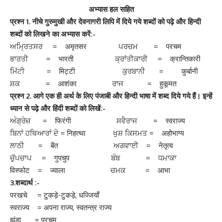
अभ्यास हल सहित
प्रश्न
1.
नीचे गुरुमुखी और देवनागरी लिपि में दिये गये शब्दों को पढ़े और हिन्दी
शब्दों को लिखने का अभ्यास करें:-
ਅਮ੍ਰਿਤਸਰ = अमृतसर ਪਰਚਮ = परचम
ਭਾਰਤੀ = भारती ਕ੍ਰਾਂਤੀਕਾਰੀ = क्रान्तिकारी
ਮਿੱਟੀ = मिट्टी ਕੁਰਬਾਨੀ = कुर्बानी
ਸ਼ਕ = आशंका ਰਾਜ = हुकूमत
प्रश्न
2.
आगे एक ही अर्थ के लिए पंजाबी और हिन्दी भाषा में शब्द दिये गये हैं। इन्हें
ध्यान से पढ़े और हिंदी शब्दों को लिखें:-
ਅੰਗ੍ਰੇਜ਼ = फिरंगी ਸਵੈਰਾਜ = स्वराज्य
ਬਿਨਾਂ ਹਥਿਆਰਾਂ ਦੇ = निहत्था ਖੁਸ਼ ਕਿਸਮਤ = अहोभाग्य
ਲਾਠੀ = बेंत ਅਗਵਾਈ = नेतृत्व
ਚੁੱਪਚਾਪ = गुपचुप ਬੰਬ = ਧਮਾਕਾ
विस्फोट = ज्वाला ਚਮਕ = आभा
3.शब्दार्थ
:-
परखचे = टुकड़े-टुकड़े, धज्जियाँ
स्वराज्य = अपना राज्य, स्वतन्त्र राज्य
झंडा = परचम