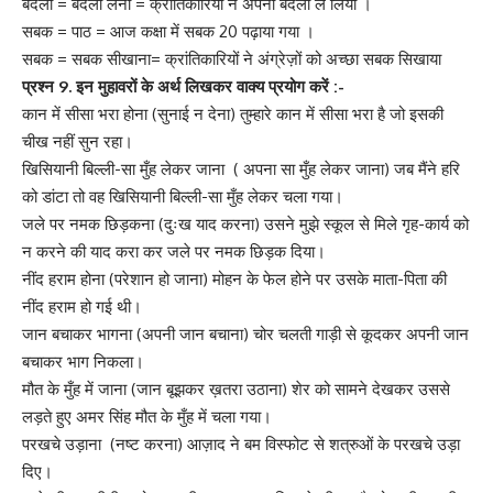
बदला = बदला लेना = क्रांतिकारियों ने अपना बदला ले लिया ।
सबक = पाठ = आज कक्षा में सबक 20 पढ़ाया गया ।
सबक = सबक सीखाना= क्रांतिकारियों ने अंग्रेज़ों को अच्छा सबक सिखाया
प्रश्न 9. इन मुहावरों के अर्थ लिखकर वाक्य प्रयोग करें :-
कान में सीसा भरा होना (सुनाई न देना) तुम्हारे कान में सीसा भरा है जो इसकी
चीख नहीं सुन रहा।
खिसियानी बिल्ली-सा मुँह लेकर जाना ( अपना सा मुँह लेकर जाना) जब मैंने हरि
को डांटा तो वह खिसियानी बिल्ली-सा मुँह लेकर चला गया।
जले पर नमक छिड़कना (दुःख याद करना) उसने मुझे स्कूल से मिले गृह-कार्य को
न करने की याद करा कर जले पर नमक छिड़क दिया।
नींद हराम होना (परेशान हो जाना) मोहन के फेल होने पर उसके माता-पिता की
नींद हराम हो गई थी।
जान बचाकर भागना (अपनी जान बचाना) चोर चलती गाड़ी से कूदकर अपनी जान
बचाकर भाग निकला।
मौत के मुँह में जाना (जान बूझकर ख़तरा उठाना) शेर को सामने देखकर उससे
लड़ते हुए अमर सिंह मौत के मुँह में चला गया।
परखचे उड़ाना (नष्ट करना) आज़ाद ने बम विस्फोट से शत्रुओं के परखचे उड़ा
दिए।