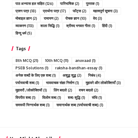
पाठ अभ्यास हल सहित
(126)
पारिभाषिक
(2)
पुस्तक
(1)
प्रश्न पत्र
(18)
प्रार्थना पत्र
(17)
फोंट्स
(2)
महत्वपूर्ण सूचना
(3)
मोबाइल ज्ञान
(2)
रामायण
(2)
रोचक ज्ञान
(10)
वेद
(3)
व्याकरण
(113)
शाला सिद्धि
(1)
श्रीमद भगवत गीता
(1)
हिंदी
(1)
हिन्दु धर्म
(5)
Tags
8th MCQ
(21)
10th MCQ
(11)
anuvaad
(1)
PSEB Solutions
(1)
raksha-bandhan-essay
(1)
अनेक शब्दों के लिए एक शब्द
(1)
अशुद्ध शुद्ध
(2)
निबंध
(4)
पर्यायवाची शब्द
(1)
भाववाचक संज्ञा निर्माण
(1)
मुहावरे और लोकोक्तियाँ
(3)
मुहावरों /लोकोक्तियों
(1)
लिंग बदलो
(2)
वचन बदलो
(2)
विपरीत शब्द
(1)
विलोम शब्द
(1)
शब्द-शुद्धि
(1)
संधि
(1)
समरूपी भिन्नार्थक शब्द
(1)
समानार्थक शब्द (पर्यायवाची शब्द)
(1)