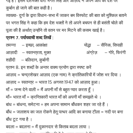
गई है। इसमें देशभक्त वीरों भगत सिंह और आज़ाद ने अपने आप को देश पर
कुर्बान हो जाने की बात कही है।
व्याख्या- दुर्गा के द्वारा विधान-सभा में जाकर बम विस्फोट की बात को मुश्किल बताने
पर भगत सिंह ने कहा कि हम देश भक्तों ने तो अपने बचपन से ही बसंती चोले की
पूजा की है अर्थात् उन्होंने तो वतन पर मर मिटने की कसम खाई है।
प्रश्न 7. पर्यायवाची शब्द लिखें :
तमन्ना – इच्छा, आकांक्षा योद्धा – सैनिक, सिपाही
आज़ादी – स्वतन्त्रता, मुक्त अंग्रेज़ – गोरे, फिरंगी
शहीदी – बलिदान, कुर्बानी
प्रश्न 8. इन शब्दों के अन्तर वाक्य प्रयोग द्वारा स्पष्ट करें
आज़ाद = चन्द्रशेखर आज़ाद (एक नाम) ने क्रांतिकारियों में जोश भर दिया ।
आज़ाद = स्वतन्त्र = भारत 15 अगस्त 1947 को आज़ाद हुआ।
माँ = जन्म देने वाली = मैं अपनी माँ से बहुत प्यार करता हूँ ।
माँ= भारत माँ = क्रन्तिकारी भारत माँ को अपनी माँ समझते थे ।
बांध = बांधना, समेटना = हम अपना सामान बाँधकर शहर जा रहे हैं ।
बाँध = जलाशय का जल रोकने हेतु पत्थर आदि का बनाया टीला = नदी पर बना
बाँध टूट गया है ।
बदला = बदलना = मैं दुकानदार से किताब बदला लाया ।