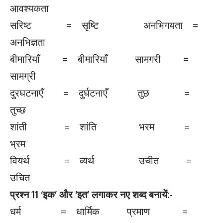
आवश्यकता
सरिष्ट = सृष्टि अनभिगयता =
अनभिज्ञता
बीमारियाँ = बीमारियाँ सामगरी =
सामग्री
दुरघटनाएँ = दुर्घटनाएँ तुछ =
तुच्छ
शांती = शांति भरम =
भ्रम
वियर्थ = व्यर्थ उचीत =
उचित
प्रश्न
11 ‘
इक’ और ‘इत’ लगाकर नए शब्द बनायें:-
धर्म = धार्मिक प्रमाण =