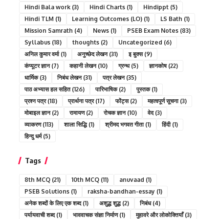
Hindi Bala work
(3)
Hindi Charts
(1)
Hindippt
(5)
Hindi TLM
(1)
Learning Outcomes (LO)
(1)
LS Bath
(1)
Mission Samrath
(4)
News
(1)
PSEB Exam Notes
(83)
Syllabus
(18)
thoughts
(2)
Uncategorized
(6)
अनिल कुमार वर्मा
(1)
अनुच्छेद लेखन
(31)
इ बुक्स
(9)
कंप्यूटर ज्ञान
(7)
कहानी लेखन
(10)
ग्रन्थ
(5)
ज्ञानकोष
(22)
धार्मिक
(3)
निबंध लेखन
(31)
पत्र लेखन
(35)
पाठ अभ्यास हल सहित
(126)
पारिभाषिक
(2)
पुस्तक
(1)
प्रश्न पत्र
(18)
प्रार्थना पत्र
(17)
फोंट्स
(2)
महत्वपूर्ण सूचना
(3)
मोबाइल ज्ञान
(2)
रामायण
(2)
रोचक ज्ञान
(10)
वेद
(3)
व्याकरण
(113)
शाला सिद्धि
(1)
श्रीमद भगवत गीता
(1)
हिंदी
(1)
हिन्दु धर्म
(5)
Tags
8th MCQ
(21)
10th MCQ
(11)
anuvaad
(1)
PSEB Solutions
(1)
raksha-bandhan-essay
(1)
अनेक शब्दों के लिए एक शब्द
(1)
अशुद्ध शुद्ध
(2)
निबंध
(4)
पर्यायवाची शब्द
(1)
भाववाचक संज्ञा निर्माण
(1)
मुहावरे और लोकोक्तियाँ
(3)