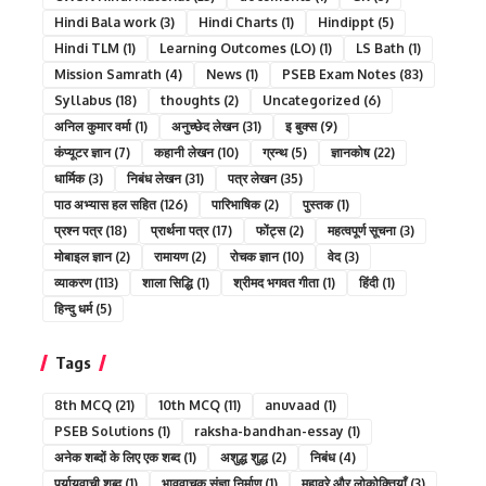
Hindi Bala work
(3)
Hindi Charts
(1)
Hindippt
(5)
Hindi TLM
(1)
Learning Outcomes (LO)
(1)
LS Bath
(1)
Mission Samrath
(4)
News
(1)
PSEB Exam Notes
(83)
Syllabus
(18)
thoughts
(2)
Uncategorized
(6)
अनिल कुमार वर्मा
(1)
अनुच्छेद लेखन
(31)
इ बुक्स
(9)
कंप्यूटर ज्ञान
(7)
कहानी लेखन
(10)
ग्रन्थ
(5)
ज्ञानकोष
(22)
धार्मिक
(3)
निबंध लेखन
(31)
पत्र लेखन
(35)
पाठ अभ्यास हल सहित
(126)
पारिभाषिक
(2)
पुस्तक
(1)
प्रश्न पत्र
(18)
प्रार्थना पत्र
(17)
फोंट्स
(2)
महत्वपूर्ण सूचना
(3)
मोबाइल ज्ञान
(2)
रामायण
(2)
रोचक ज्ञान
(10)
वेद
(3)
व्याकरण
(113)
शाला सिद्धि
(1)
श्रीमद भगवत गीता
(1)
हिंदी
(1)
हिन्दु धर्म
(5)
Tags
8th MCQ
(21)
10th MCQ
(11)
anuvaad
(1)
PSEB Solutions
(1)
raksha-bandhan-essay
(1)
अनेक शब्दों के लिए एक शब्द
(1)
अशुद्ध शुद्ध
(2)
निबंध
(4)
पर्यायवाची शब्द
(1)
भाववाचक संज्ञा निर्माण
(1)
मुहावरे और लोकोक्तियाँ
(3)