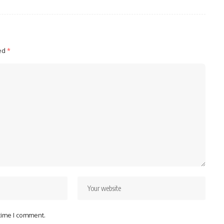
ked
*
 time I comment.