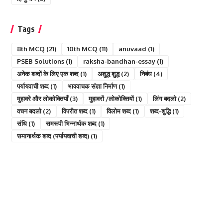
Tags
8th MCQ
(21)
10th MCQ
(11)
anuvaad
(1)
PSEB Solutions
(1)
raksha-bandhan-essay
(1)
अनेक शब्दों के लिए एक शब्द
(1)
अशुद्ध शुद्ध
(2)
निबंध
(4)
पर्यायवाची शब्द
(1)
भाववाचक संज्ञा निर्माण
(1)
मुहावरे और लोकोक्तियाँ
(3)
मुहावरों /लोकोक्तियों
(1)
लिंग बदलो
(2)
वचन बदलो
(2)
विपरीत शब्द
(1)
विलोम शब्द
(1)
शब्द-शुद्धि
(1)
संधि
(1)
समरूपी भिन्नार्थक शब्द
(1)
समानार्थक शब्द (पर्यायवाची शब्द)
(1)