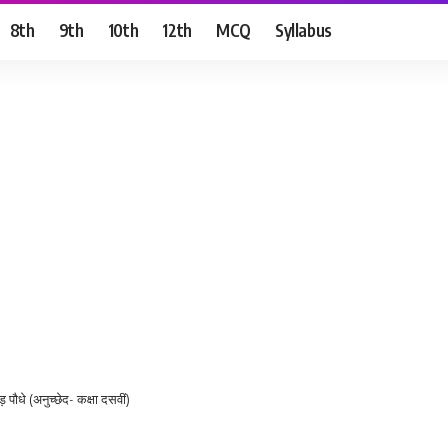
8th
9th
10th
12th
MCQ
Syllabus
़ पौधे (अनुच्छेद- कक्षा दसवीं)