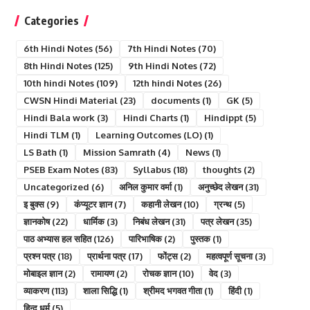
Categories
6th Hindi Notes
(56)
7th Hindi Notes
(70)
8th Hindi Notes
(125)
9th Hindi Notes
(72)
10th hindi Notes
(109)
12th hindi Notes
(26)
CWSN Hindi Material
(23)
documents
(1)
GK
(5)
Hindi Bala work
(3)
Hindi Charts
(1)
Hindippt
(5)
Hindi TLM
(1)
Learning Outcomes (LO)
(1)
LS Bath
(1)
Mission Samrath
(4)
News
(1)
PSEB Exam Notes
(83)
Syllabus
(18)
thoughts
(2)
Uncategorized
(6)
अनिल कुमार वर्मा
(1)
अनुच्छेद लेखन
(31)
इ बुक्स
(9)
कंप्यूटर ज्ञान
(7)
कहानी लेखन
(10)
ग्रन्थ
(5)
ज्ञानकोष
(22)
धार्मिक
(3)
निबंध लेखन
(31)
पत्र लेखन
(35)
पाठ अभ्यास हल सहित
(126)
पारिभाषिक
(2)
पुस्तक
(1)
प्रश्न पत्र
(18)
प्रार्थना पत्र
(17)
फोंट्स
(2)
महत्वपूर्ण सूचना
(3)
मोबाइल ज्ञान
(2)
रामायण
(2)
रोचक ज्ञान
(10)
वेद
(3)
व्याकरण
(113)
शाला सिद्धि
(1)
श्रीमद भगवत गीता
(1)
हिंदी
(1)
हिन्दु धर्म
(5)