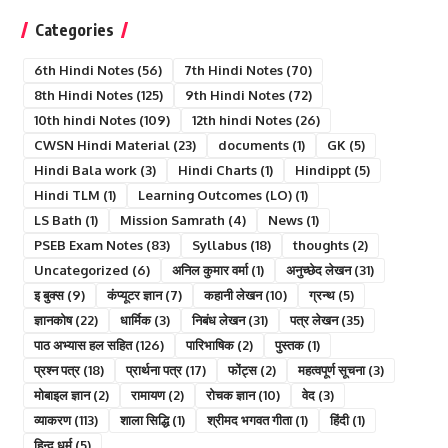
Categories
6th Hindi Notes
(56)
7th Hindi Notes
(70)
8th Hindi Notes
(125)
9th Hindi Notes
(72)
10th hindi Notes
(109)
12th hindi Notes
(26)
CWSN Hindi Material
(23)
documents
(1)
GK
(5)
Hindi Bala work
(3)
Hindi Charts
(1)
Hindippt
(5)
Hindi TLM
(1)
Learning Outcomes (LO)
(1)
LS Bath
(1)
Mission Samrath
(4)
News
(1)
PSEB Exam Notes
(83)
Syllabus
(18)
thoughts
(2)
Uncategorized
(6)
अनिल कुमार वर्मा
(1)
अनुच्छेद लेखन
(31)
इ बुक्स
(9)
कंप्यूटर ज्ञान
(7)
कहानी लेखन
(10)
ग्रन्थ
(5)
ज्ञानकोष
(22)
धार्मिक
(3)
निबंध लेखन
(31)
पत्र लेखन
(35)
पाठ अभ्यास हल सहित
(126)
पारिभाषिक
(2)
पुस्तक
(1)
प्रश्न पत्र
(18)
प्रार्थना पत्र
(17)
फोंट्स
(2)
महत्वपूर्ण सूचना
(3)
मोबाइल ज्ञान
(2)
रामायण
(2)
रोचक ज्ञान
(10)
वेद
(3)
व्याकरण
(113)
शाला सिद्धि
(1)
श्रीमद भगवत गीता
(1)
हिंदी
(1)
हिन्दु धर्म
(5)