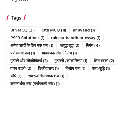
Tags
8th MCQ
(21)
10th MCQ
(11)
anuvaad
(1)
PSEB Solutions
(1)
raksha-bandhan-essay
(1)
अनेक शब्दों के लिए एक शब्द
(1)
अशुद्ध शुद्ध
(2)
निबंध
(4)
पर्यायवाची शब्द
(1)
भाववाचक संज्ञा निर्माण
(1)
मुहावरे और लोकोक्तियाँ
(3)
मुहावरों /लोकोक्तियों
(1)
लिंग बदलो
(2)
वचन बदलो
(2)
विपरीत शब्द
(1)
विलोम शब्द
(1)
शब्द-शुद्धि
(1)
संधि
(1)
समरूपी भिन्नार्थक शब्द
(1)
समानार्थक शब्द (पर्यायवाची शब्द)
(1)