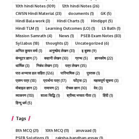
10th hindi Notes
(109)
12th hindi Notes
(26)
CWSN Hindi Material
(23)
documents
(1)
GK
(5)
Hindi Bala work
(3)
Hindi Charts
(1)
Hindippt
(5)
Hindi TLM
(1)
Learning Outcomes (LO)
(1)
LS Bath
(1)
Mission Samrath
(4)
News
(1)
PSEB Exam Notes
(83)
Syllabus
(18)
thoughts
(2)
Uncategorized
(6)
अनिल कुमार वर्मा
(1)
अनुच्छेद लेखन
(31)
इ बुक्स
(9)
कंप्यूटर ज्ञान
(7)
कहानी लेखन
(10)
ग्रन्थ
(5)
ज्ञानकोष
(22)
धार्मिक
(3)
निबंध लेखन
(31)
पत्र लेखन
(35)
पाठ अभ्यास हल सहित
(126)
पारिभाषिक
(2)
पुस्तक
(1)
प्रश्न पत्र
(18)
प्रार्थना पत्र
(17)
फोंट्स
(2)
महत्वपूर्ण सूचना
(3)
मोबाइल ज्ञान
(2)
रामायण
(2)
रोचक ज्ञान
(10)
वेद
(3)
व्याकरण
(113)
शाला सिद्धि
(1)
श्रीमद भगवत गीता
(1)
हिंदी
(1)
हिन्दु धर्म
(5)
Tags
8th MCQ
(21)
10th MCQ
(11)
anuvaad
(1)
PSEB Solutions
(1)
raksha-bandhan-essay
(1)