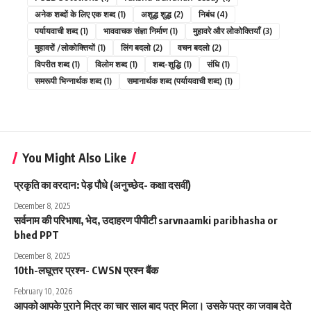
अनेक शब्दों के लिए एक शब्द
(1)
अशुद्ध शुद्ध
(2)
निबंध
(4)
पर्यायवाची शब्द
(1)
भाववाचक संज्ञा निर्माण
(1)
मुहावरे और लोकोक्तियाँ
(3)
मुहावरों /लोकोक्तियों
(1)
लिंग बदलो
(2)
वचन बदलो
(2)
विपरीत शब्द
(1)
विलोम शब्द
(1)
शब्द-शुद्धि
(1)
संधि
(1)
समरूपी भिन्नार्थक शब्द
(1)
समानार्थक शब्द (पर्यायवाची शब्द)
(1)
You Might Also Like
प्रकृति का वरदान: पेड़ पौधे (अनुच्छेद- कक्षा दसवीं)
December 8, 2025
सर्वनाम की परिभाषा, भेद, उदाहरण पीपीटी sarvnaamki paribhasha or
bhed PPT
December 8, 2025
10th-लघूत्तर प्रश्न- CWSN प्रश्न बैंक
February 10, 2026
आपको आपके पुराने मित्र का चार साल बाद पत्र मिला। उसके पत्र का जवाब देते