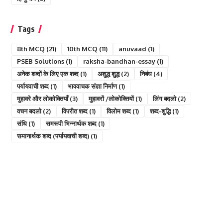
Tags
8th MCQ
(21)
10th MCQ
(11)
anuvaad
(1)
PSEB Solutions
(1)
raksha-bandhan-essay
(1)
अनेक शब्दों के लिए एक शब्द
(1)
अशुद्ध शुद्ध
(2)
निबंध
(4)
पर्यायवाची शब्द
(1)
भाववाचक संज्ञा निर्माण
(1)
मुहावरे और लोकोक्तियाँ
(3)
मुहावरों /लोकोक्तियों
(1)
लिंग बदलो
(2)
वचन बदलो
(2)
विपरीत शब्द
(1)
विलोम शब्द
(1)
शब्द-शुद्धि
(1)
संधि
(1)
समरूपी भिन्नार्थक शब्द
(1)
समानार्थक शब्द (पर्यायवाची शब्द)
(1)