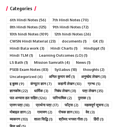
Categories
6th Hindi Notes
(56)
7th Hindi Notes
(70)
8th Hindi Notes
(125)
9th Hindi Notes
(72)
10th hindi Notes
(109)
12th hindi Notes
(26)
CWSN Hindi Material
(23)
documents
(1)
GK
(5)
Hindi Bala work
(3)
Hindi Charts
(1)
Hindippt
(5)
Hindi TLM
(1)
Learning Outcomes (LO)
(1)
LS Bath
(1)
Mission Samrath
(4)
News
(1)
PSEB Exam Notes
(83)
Syllabus
(18)
thoughts
(2)
Uncategorized
(6)
अनिल कुमार वर्मा
(1)
अनुच्छेद लेखन
(31)
इ बुक्स
(9)
कंप्यूटर ज्ञान
(7)
कहानी लेखन
(10)
ग्रन्थ
(5)
ज्ञानकोष
(22)
धार्मिक
(3)
निबंध लेखन
(31)
पत्र लेखन
(35)
पाठ अभ्यास हल सहित
(126)
पारिभाषिक
(2)
पुस्तक
(1)
प्रश्न पत्र
(18)
प्रार्थना पत्र
(17)
फोंट्स
(2)
महत्वपूर्ण सूचना
(3)
मोबाइल ज्ञान
(2)
रामायण
(2)
रोचक ज्ञान
(10)
वेद
(3)
व्याकरण
(113)
शाला सिद्धि
(1)
श्रीमद भगवत गीता
(1)
हिंदी
(1)
हिन्दु धर्म
(5)