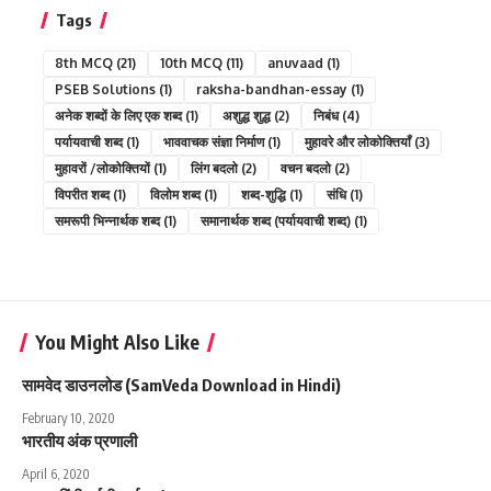
Tags
8th MCQ
(21)
10th MCQ
(11)
anuvaad
(1)
PSEB Solutions
(1)
raksha-bandhan-essay
(1)
अनेक शब्दों के लिए एक शब्द
(1)
अशुद्ध शुद्ध
(2)
निबंध
(4)
पर्यायवाची शब्द
(1)
भाववाचक संज्ञा निर्माण
(1)
मुहावरे और लोकोक्तियाँ
(3)
मुहावरों /लोकोक्तियों
(1)
लिंग बदलो
(2)
वचन बदलो
(2)
विपरीत शब्द
(1)
विलोम शब्द
(1)
शब्द-शुद्धि
(1)
संधि
(1)
समरूपी भिन्नार्थक शब्द
(1)
समानार्थक शब्द (पर्यायवाची शब्द)
(1)
You Might Also Like
सामवेद डाउनलोड (SamVeda Download in Hindi)
February 10, 2020
भारतीय अंक प्रणाली
April 6, 2020