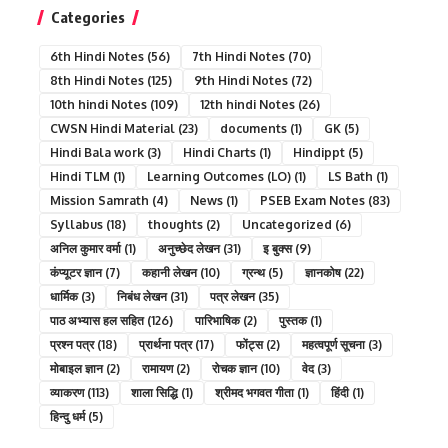
Categories
6th Hindi Notes
(56)
7th Hindi Notes
(70)
8th Hindi Notes
(125)
9th Hindi Notes
(72)
10th hindi Notes
(109)
12th hindi Notes
(26)
CWSN Hindi Material
(23)
documents
(1)
GK
(5)
Hindi Bala work
(3)
Hindi Charts
(1)
Hindippt
(5)
Hindi TLM
(1)
Learning Outcomes (LO)
(1)
LS Bath
(1)
Mission Samrath
(4)
News
(1)
PSEB Exam Notes
(83)
Syllabus
(18)
thoughts
(2)
Uncategorized
(6)
अनिल कुमार वर्मा
(1)
अनुच्छेद लेखन
(31)
इ बुक्स
(9)
कंप्यूटर ज्ञान
(7)
कहानी लेखन
(10)
ग्रन्थ
(5)
ज्ञानकोष
(22)
धार्मिक
(3)
निबंध लेखन
(31)
पत्र लेखन
(35)
पाठ अभ्यास हल सहित
(126)
पारिभाषिक
(2)
पुस्तक
(1)
प्रश्न पत्र
(18)
प्रार्थना पत्र
(17)
फोंट्स
(2)
महत्वपूर्ण सूचना
(3)
मोबाइल ज्ञान
(2)
रामायण
(2)
रोचक ज्ञान
(10)
वेद
(3)
व्याकरण
(113)
शाला सिद्धि
(1)
श्रीमद भगवत गीता
(1)
हिंदी
(1)
हिन्दु धर्म
(5)