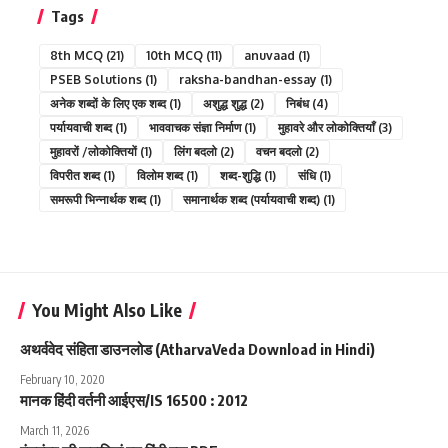
Tags
8th MCQ
(21)
10th MCQ
(11)
anuvaad
(1)
PSEB Solutions
(1)
raksha-bandhan-essay
(1)
अनेक शब्दों के लिए एक शब्द
(1)
अशुद्ध शुद्ध
(2)
निबंध
(4)
पर्यायवाची शब्द
(1)
भाववाचक संज्ञा निर्माण
(1)
मुहावरे और लोकोक्तियाँ
(3)
मुहावरों /लोकोक्तियों
(1)
लिंग बदलो
(2)
वचन बदलो
(2)
विपरीत शब्द
(1)
विलोम शब्द
(1)
शब्द-शुद्धि
(1)
संधि
(1)
समरूपी भिन्नार्थक शब्द
(1)
समानार्थक शब्द (पर्यायवाची शब्द)
(1)
You Might Also Like
अथर्ववेद संहिता डाउनलोड (AtharvaVeda Download in Hindi)
February 10, 2020
मानक हिंदी वर्तनी आईएस/IS 16500 : 2012
March 11, 2026