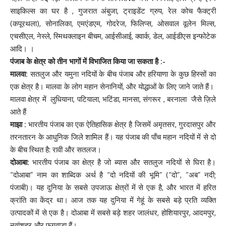
साइकिल्स का घर है , गुजरात अंबुजा, ट्राइडेंट ग्रुप, रेल कोच फैक्ट्री
(कपूरथला), सोनालिका, एमएंडएम, गोदरेज, फिलिप्स, ओसवाल वूलेन मिल्स,
एचसीएल, नेस्ले, स्मिथक्लाइन बीचम, आईसीआई, क्वार्क, डेल, आईडीएस इन्फोटेक
आदि। ।
पंजाब के क्षेत्र को तीन भागों में विभाजित किया जा सकता है :-
मालवा:
सतलुज और यमुना नदियों के बीच पंजाब और हरियाणा के कुछ हिस्सों का
एक क्षेत्र है। मालवा के लोग महान सेनानियों, और योद्धाओं के लिए जाने जाते हैं।
मालवा क्षेत्र में लुधियाना, पटियाला, भटिंडा, मानसा, संगरूर , बरनाला जैसे ज़िले
आते हैं
माझा :
भारतीय पंजाब का एक ऐतिहासिक क्षेत्र है जिसमें अमृतसर, गुरदासपुर और
तरनतारन के आधुनिक जिले शामिल हैं। यह पंजाब की पाँच महान नदियों में से दो
के बीच स्थित है: रावी और सतलज।
दोआबा:
भारतीय पंजाब का क्षेत्र है जो ब्यास और सतलुज नदियों से घिरा है।
“दोआबा” नाम का शाब्दिक अर्थ है “दो नदियों की भूमि” (“दो”, “अब” नदी;
पंजाबी)। यह दुनिया के सबसे उपजाऊ क्षेत्रों में से एक है, और भारत में हरित
क्रांति का केंद्र था। आज तक यह दुनिया में गेहूं के सबसे बड़े प्रति व्यक्ति
उत्पादकों में से एक है। दोआबा में सबसे बड़े शहर जालंधर, होशियारपुर, आदमपुर,
नवांशहर और फगवाड़ा हैं।