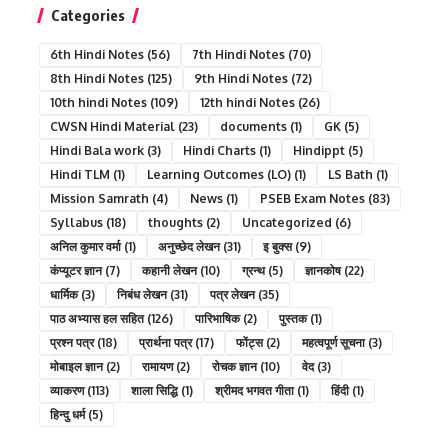
Categories
6th Hindi Notes
(56)
7th Hindi Notes
(70)
8th Hindi Notes
(125)
9th Hindi Notes
(72)
10th hindi Notes
(109)
12th hindi Notes
(26)
CWSN Hindi Material
(23)
documents
(1)
GK
(5)
Hindi Bala work
(3)
Hindi Charts
(1)
Hindippt
(5)
Hindi TLM
(1)
Learning Outcomes (LO)
(1)
LS Bath
(1)
Mission Samrath
(4)
News
(1)
PSEB Exam Notes
(83)
Syllabus
(18)
thoughts
(2)
Uncategorized
(6)
अनिल कुमार वर्मा
(1)
अनुच्छेद लेखन
(31)
इ बुक्स
(9)
कंप्यूटर ज्ञान
(7)
कहानी लेखन
(10)
ग्रन्थ
(5)
ज्ञानकोष
(22)
धार्मिक
(3)
निबंध लेखन
(31)
पत्र लेखन
(35)
पाठ अभ्यास हल सहित
(126)
पारिभाषिक
(2)
पुस्तक
(1)
प्रश्न पत्र
(18)
प्रार्थना पत्र
(17)
फोंट्स
(2)
महत्वपूर्ण सूचना
(3)
मोबाइल ज्ञान
(2)
रामायण
(2)
रोचक ज्ञान
(10)
वेद
(3)
व्याकरण
(113)
शाला सिद्धि
(1)
श्रीमद भगवत गीता
(1)
हिंदी
(1)
हिन्दु धर्म
(5)