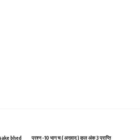
 usake bhed
प्रश्न -10 भाग च ( अनुवाद ) कुल अंक 3 प्राप्ति