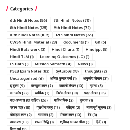
Categories
6th Hindi Notes
(56)
7th Hindi Notes
(70)
8th Hindi Notes
(125)
9th Hindi Notes
(72)
10th hindi Notes
(109)
12th hindi Notes
(26)
CWSN Hindi Material
(23)
documents
(1)
GK
(5)
Hindi Bala work
(3)
Hindi Charts
(1)
Hindippt
(5)
Hindi TLM
(1)
Learning Outcomes (LO)
(1)
LS Bath
(1)
Mission Samrath
(4)
News
(1)
PSEB Exam Notes
(83)
Syllabus
(18)
thoughts
(2)
Uncategorized
(6)
अनिल कुमार वर्मा
(1)
अनुच्छेद लेखन
(31)
इ बुक्स
(9)
कंप्यूटर ज्ञान
(7)
कहानी लेखन
(10)
ग्रन्थ
(5)
ज्ञानकोष
(22)
धार्मिक
(3)
निबंध लेखन
(31)
पत्र लेखन
(35)
पाठ अभ्यास हल सहित
(126)
पारिभाषिक
(2)
पुस्तक
(1)
प्रश्न पत्र
(18)
प्रार्थना पत्र
(17)
फोंट्स
(2)
महत्वपूर्ण सूचना
(3)
मोबाइल ज्ञान
(2)
रामायण
(2)
रोचक ज्ञान
(10)
वेद
(3)
व्याकरण
(113)
शाला सिद्धि
(1)
श्रीमद भगवत गीता
(1)
हिंदी
(1)
हिन्दु धर्म
(5)