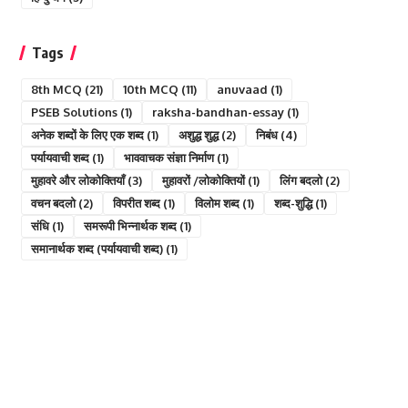
Tags
8th MCQ
(21)
10th MCQ
(11)
anuvaad
(1)
PSEB Solutions
(1)
raksha-bandhan-essay
(1)
अनेक शब्दों के लिए एक शब्द
(1)
अशुद्ध शुद्ध
(2)
निबंध
(4)
पर्यायवाची शब्द
(1)
भाववाचक संज्ञा निर्माण
(1)
मुहावरे और लोकोक्तियाँ
(3)
मुहावरों /लोकोक्तियों
(1)
लिंग बदलो
(2)
वचन बदलो
(2)
विपरीत शब्द
(1)
विलोम शब्द
(1)
शब्द-शुद्धि
(1)
संधि
(1)
समरूपी भिन्नार्थक शब्द
(1)
समानार्थक शब्द (पर्यायवाची शब्द)
(1)