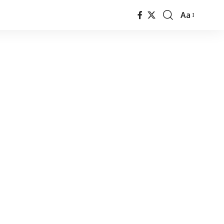
Aa
Font
Resizer