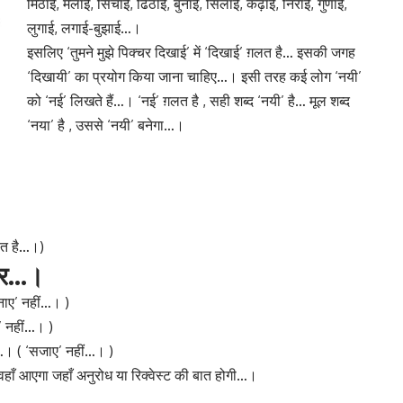
मिठाई, मलाई, सिंचाई, ढिठाई, बुनाई, सिलाई, कढ़ाई, निराई, गुणाई,
लुगाई, लगाई-बुझाई…।
इसलिए ‘तुमने मुझे पिक्चर दिखाई’ में ‘दिखाई’ ग़लत है… इसकी जगह
‘दिखायी’ का प्रयोग किया जाना चाहिए…। इसी तरह कई लोग ‘नयी’
को ‘नई’ लिखते हैं…। ‘नई’ ग़लत है , सही शब्द ‘नयी’ है… मूल शब्द
‘नया’ है , उससे ‘नयी’ बनेगा…।
ग़लत है…।)
 पर…।
बनाए’ नहीं…। )
ए’ नहीं…। )
…। ( ‘सजाए’ नहीं…। )
’ वहाँ आएगा जहाँ अनुरोध या रिक्वेस्ट की बात होगी…।