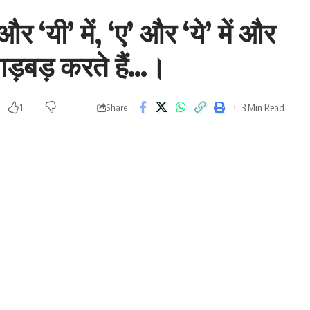
र ‘यी’ में, ‘ए’ और ‘ये’ में और
े गड़बड़ करते हैं…।
3 Min Read
1
Share