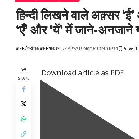
हिन्दी लिखने वाले अक़्सर ‘ई’ औ
‘एँ’ और ‘यें’ में जाने-अनजान
ज्ञानकोष
रोचक ज्ञान
व्याकरण
1.7k Views
1 Comment
3 Min Read
Download article as PDF
SHARE