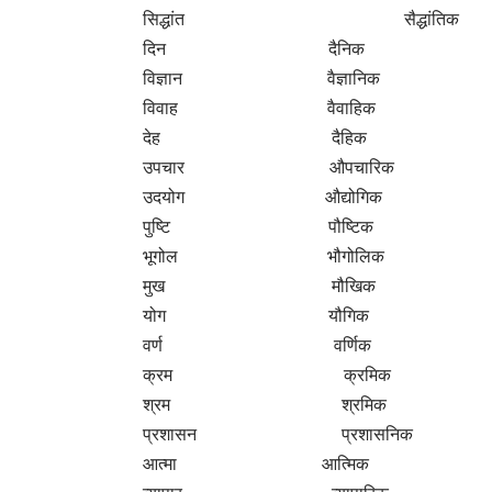
(
ग) क्रिया शब्दों से विशेषण-निर्माण
पढ़ना पढ़ाकू
बनाना बनावटी
बिकना बिकाऊ
देखना दिखावटी
उड़ना उड़ाऊ
भूलना भुलक्कड़
(
घ) अव्यय शब्दों से विशेषण- निर्माण
आगे अगला
भीतर भीतरी
पीछे पिछला
नीचे निचला
ऊपर ऊपरी
बाहर बाहरी
(ii)
कुछ शब्दों के एक से अधिक भी विशेषण बनते हैं। जैसे
रंग – रंगीन, रंगीला, रंगदार आदि ।