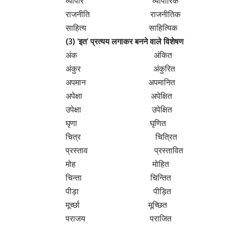
धन – धनी, धनवान, धनवंत, धनाढ्य आदि 
भाग्य – भाग्यशाली, भाग्यवादी, भाग्यवान, भाग्
बल – बलशाली, बलवान, बलवती, बलहीन, बलव
निम्नलिखित शब्दों के विशेषण बनाइए :-
सप्ताह साप्ताहिक
पंजाब पंजाबी
साहित्य साहित्यिक
टिकना टिकाऊ
निंदा निंदनीय
सुख सुखी
पत्थर पत्थरीला
रोग रोगी
प्रमाण प्रामाणिक