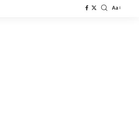
Aa
Font
Resizer