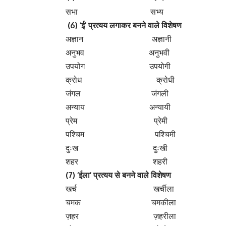
अध्यात्म आध्यात्मिक
लालच लालची
रंग रंगीला
सम्मान सम्माननीय
शरीर शारीरक
प्यास प्यासा
कुदरत कुदरती
आदर आदरणीय
तैरना तैराक
Share This Article