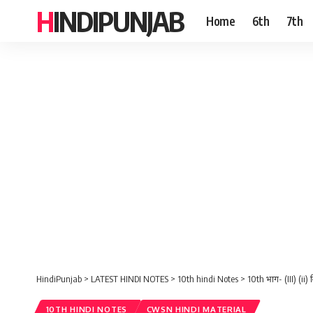
HINDIPUNJAB
Home
6th
7th
HindiPunjab
>
LATEST HINDI NOTES
>
10th hindi Notes
>
10th भाग- (III) (ii)
10TH HINDI NOTES
CWSN HINDI MATERIAL