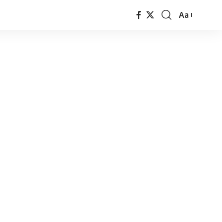
Aa
Font
Resizer