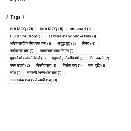
Tags
8th MCQ
(21)
10th MCQ
(11)
anuvaad
(1)
PSEB Solutions
(1)
raksha-bandhan-essay
(1)
अनेक शब्दों के लिए एक शब्द
(1)
अशुद्ध शुद्ध
(2)
निबंध
(4)
पर्यायवाची शब्द
(1)
भाववाचक संज्ञा निर्माण
(1)
मुहावरे और लोकोक्तियाँ
(3)
मुहावरों /लोकोक्तियों
(1)
लिंग बदलो
(2)
वचन बदलो
(2)
विपरीत शब्द
(1)
विलोम शब्द
(1)
शब्द-शुद्धि
(1)
संधि
(1)
समरूपी भिन्नार्थक शब्द
(1)
समानार्थक शब्द (पर्यायवाची शब्द)
(1)