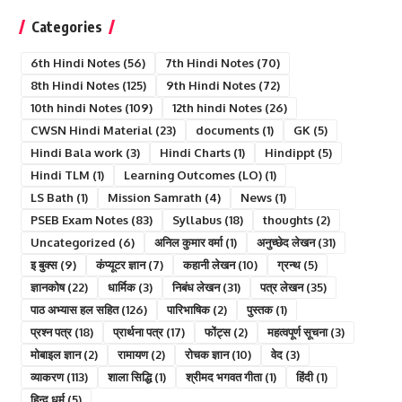
Categories
6th Hindi Notes
(56)
7th Hindi Notes
(70)
8th Hindi Notes
(125)
9th Hindi Notes
(72)
10th hindi Notes
(109)
12th hindi Notes
(26)
CWSN Hindi Material
(23)
documents
(1)
GK
(5)
Hindi Bala work
(3)
Hindi Charts
(1)
Hindippt
(5)
Hindi TLM
(1)
Learning Outcomes (LO)
(1)
LS Bath
(1)
Mission Samrath
(4)
News
(1)
PSEB Exam Notes
(83)
Syllabus
(18)
thoughts
(2)
Uncategorized
(6)
अनिल कुमार वर्मा
(1)
अनुच्छेद लेखन
(31)
इ बुक्स
(9)
कंप्यूटर ज्ञान
(7)
कहानी लेखन
(10)
ग्रन्थ
(5)
ज्ञानकोष
(22)
धार्मिक
(3)
निबंध लेखन
(31)
पत्र लेखन
(35)
पाठ अभ्यास हल सहित
(126)
पारिभाषिक
(2)
पुस्तक
(1)
प्रश्न पत्र
(18)
प्रार्थना पत्र
(17)
फोंट्स
(2)
महत्वपूर्ण सूचना
(3)
मोबाइल ज्ञान
(2)
रामायण
(2)
रोचक ज्ञान
(10)
वेद
(3)
व्याकरण
(113)
शाला सिद्धि
(1)
श्रीमद भगवत गीता
(1)
हिंदी
(1)
हिन्दु धर्म
(5)