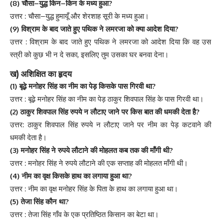
(8)
–
–
?
चौसा
युद्ध
किन
किन
के
मध्य
हुआ
:
–
उत्तर
चौसा
युद्ध
हुमायूँ
और
शेरशाह
सूरी
के
मध्य
हुआ
।
(9)
?
विश्राम
के
बाद
जाते
हुए
पथिक
ने
लमरजा
को
क्या
आदेश
दिया
:
उत्तर
विश्राम
के
बाद
जाते
हुए
पथिक
ने
लमरजा
को
आदेश
दिया
कि
वह
उस
,
स्त्री
को
कुछ
भी
न
दे
सका
इसलिए
तुम
उसका
घर
बनवा
देना
।
)
ख
अशिक्षित
का
हृदय
(1)
?
बूढ़े
मनोहर
सिंह
का
नीम
का
पेड़
किसके
पास
गिरवी
था
:
उत्तर
बूढ़े
मनोहर
सिंह
का
नीम
का
पेड़
ठाकुर
शिवपाल
सिंह
के
पास
गिरवी
था
।
(2)
?
ठाकुर
शिवपाल
सिंह
रुपये
न
लौटाए
जाने
पर
किस
बात
की
धमकी
देता
है
:
उत्तर
ठाकुर
शिवपाल
सिंह
रुपये
न
लौटाए
जाने
पर
नीम
का
पेड़
कटवाने
की
धमकी
देता
है
।
(3)
?
मनोहर
सिंह
ने
रुपये
लौटाने
की
मोहलत
कब
तक
की
माँगी
थी
:
उत्तर
मनोहर
सिंह
ने
रुपये
लौटाने
की
एक
सप्ताह
की
मोहलत
माँगी
थी
।
(4)
?
नीम
का
वृक्ष
किसके
हाथ
का
लगाया
हुआ
था
:
उत्तर
नीम
का
वृक्ष
मनोहर
सिंह
के
पिता
के
हाथ
का
लगाया
हुआ
था
।
(5)
?
तेजा
सिंह
कौन
था
:
उत्तर
तेजा
सिंह
गाँव
के
एक
प्रतिष्ठित
किसान
का
बेटा
था
।