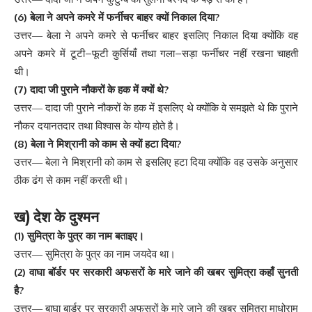
(6)
?
बेला
ने
अपने
कमरे
में
फर्नीचर
बाहर
क्यों
निकाल
दिया
उत्तर
—
बेला
ने
अपने
कमरे
से
फर्नीचर
बाहर
इसलिए
निकाल
दिया
क्योंकि
वह
–
–
अपने
कमरे
में
टूटी
फूटी
कुर्सियाँ
तथा
गला
सड़ा
फर्नीचर
नहीं
रखना
चाहती
थी
।
(7)
?
दादा
जी
पुराने
नौकरों
के
हक
में
क्यों
थे
उत्तर
—
दादा
जी
पुराने
नौकरों
के
हक
में
इसलिए
थे
क्योंकि
वे
समझते
थे
कि
पुराने
नौकर
दयानतदार
तथा
विश्वास
के
योग्य
होते
है
।
(8)
?
बेला
ने
मिश्रानी
को
काम
से
क्यों
हटा
दिया
उत्तर
—
बेला
ने
मिश्रानी
को
काम
से
इसलिए
हटा
दिया
क्योंकि
वह
उसके
अनुसार
ठीक
ढंग
से
काम
नहीं
करती
थी
।
)
ख
देश
के
दुश्मन
(1)
सुमित्रा
के
पुत्र
का
नाम
बताइए
।
उत्तर
—
सुमित्रा
के
पुत्र
का
नाम
जयदेव
था
।
(2)
वाघा
बॉर्डर
पर
सरकारी
अफसरों
के
मारे
जाने
की
खबर
सुमित्रा
कहाँ
सुनती
?
है
उत्तर
—
बाघा
बार्डर
पर
सरकारी
अफसरों
के
मारे
जाने
की
खबर
सुमित्रा
माधोराम