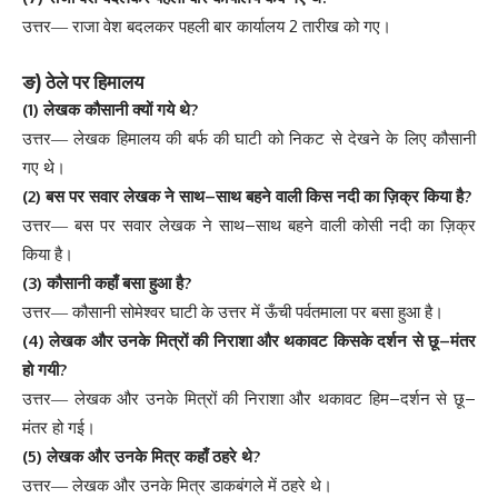
2
उत्तर
—
राजा
वेश
बदलकर
पहली
बार
कार्यालय
तारीख
को
गए
।
)
ङ
ठेले
पर
हिमालय
(1)
?
लेखक
कौसानी
क्यों
गये
थे
उत्तर
—
लेखक
हिमालय
की
बर्फ
की
घाटी
को
निकट
से
देखने
के
लिए
कौसानी
गए
थे
।
(2)
–
?
बस
पर
सवार
लेखक
ने
साथ
साथ
बहने
वाली
किस
नदी
का
ज़िक्र
किया
है
–
उत्तर
—
बस
पर
सवार
लेखक
ने
साथ
साथ
बहने
वाली
कोसी
नदी
का
ज़िक्र
किया
है
।
(3)
?
कौसानी
कहाँ
बसा
हुआ
है
उत्तर
—
कौसानी
सोमेश्वर
घाटी
के
उत्तर
में
ऊँची
पर्वतमाला
पर
बसा
हुआ
है
।
(4)
–
लेखक
और
उनके
मित्रों
की
निराशा
और
थकावट
किसके
दर्शन
से
छू
मंतर
?
हो
गयी
–
–
उत्तर
—
लेखक
और
उनके
मित्रों
की
निराशा
और
थकावट
हिम
दर्शन
से
छू
मंतर
हो
गई
।
(5)
?
लेखक
और
उनके
मित्र
कहाँ
ठहरे
थे
उत्तर
—
लेखक
और
उनके
मित्र
डाकबंगले
में
ठहरे
थे
।