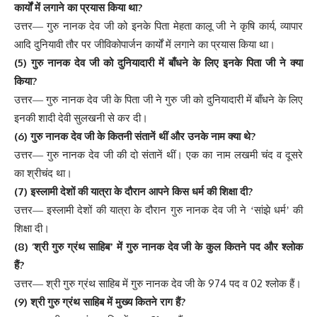
?
कार्यों
में
लगाने
का
प्रयास
किया
था
,
उत्तर
—
गुरु
नानक
देव
जी
को
इनके
पिता
मेहता
कालू
जी
ने
कृषि
कार्य
व्यापार
आदि
दुनियावी
तौर
पर
जीविकोपार्जन
कार्यों
में
लगाने
का
प्रयास
किया
था
।
(5)
गुरु
नानक
देव
जी
को
दुनियादारी
में
बाँधने
के
लिए
इनके
पिता
जी
ने
क्या
?
किया
उत्तर
—
गुरु
नानक
देव
जी
के
पिता
जी
ने
गुरु
जी
को
दुनियादारी
में
बाँधने
के
लिए
इनकी
शादी
देवी
सुलखनी
से
कर
दी
।
(6)
?
गुरु
नानक
देव
जी
के
कितनी
संतानें
थीं
और
उनके
नाम
क्या
थे
उत्तर
—
गुरु
नानक
देव
जी
की
दो
संतानें
थीं
।
एक
का
नाम
लखमी
चंद
व
दूसरे
का
श्रीचंद
था
।
(7)
?
इस्लामी
देशों
की
यात्रा
के
दौरान
आपने
किस
धर्म
की
शिक्षा
दी
उत्तर
—
इस्लामी
देशों
की
यात्रा
के
दौरान
गुरु
नानक
देव
जी
ने
‘
सांझे
धर्म
’
की
शिक्षा
दी
।
(8) ‘
श्री
गुरु
ग्रंथ
साहिब
’
में
गुरु
नानक
देव
जी
के
कुल
कितने
पद
और
श्लोक
?
हैं
974
02
उत्तर
—
श्री
गुरु
ग्रंथ
साहिब
में
गुरु
नानक
देव
जी
के
पद
व
श्लोक
हैं
।
(9)
?
श्री
गुरु
ग्रंथ
साहिब
में
मुख्य
कितने
राग
हैं