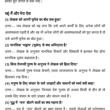
हमेशा
बुरी
संगति
से
बचा
जाए
।
)
ख
मैं
और
मेरा
देश
(1)
?
लेखक
को
अपनी
पूर्णता
का
बोध
कब
हुआ
उत्तर
—
जब
लेखक
को
यह
लगा
कि
उसे
अपने
कार्यों
के
लिए
अनेक
लोगों
की
आवश्यकता
पड़ती
है
और
वह
भी
अनेक
लोगों
की
आवश्यकताओं
को
पूरा
करता
है
तो
उसे
अपनी
पूर्णता
का
बोध
हुआ
।
(2)
‘
‘ (
)
?
मानसिक
भकूम्प
भूकंप
से
क्या
अभिप्राय
है
उत्तर
—
लेखक
के
अनुसार
मानसिक
विचारों
और
विश्वासों
में
हलचल
पैदा
होना
मानसिक
भूकंप
कहलाता
है
।
(3)
?
किस
तेजस्वी
पुरुष
के
अनुभव
ने
लेखक
को
हिला
दिया
,
उत्तर
—
तेजस्वी
पुरुष
पंजाब
केसरी
लाला
लाजपतराय
के
अनुभव
ने
लेखक
को
हिलाकर
रख
दिया
।
(4)
?
मनुष्य
के
लिए
संसार
के
सारे
उपहारों
और
साधनों
को
व्यर्थ
क्यों
कहा
उत्तर
—
लेखक
के
अनुसार
जिसका
देश
गुलाम
हो
अथवा
किसी
से
हीन
हो
तो
उसके
लिए
संसार
के
सारे
उपहार
और
साधन
व्यर्थ
हैं
।
(5)
?
युद्ध
में
‘
जय
’
बोलने
वालों
का
क्या
महत्त्व
है
उत्तर
—
युद्ध
में
‘
जय
’
बोलने
का
बहुत
महत्त्व
है
।
इससे
योद्धाओं
को
प्रोत्साहन