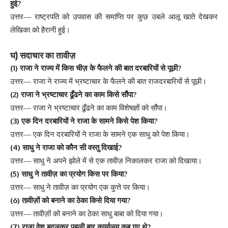
?
हुई
उत्तर
—
राष्ट्रपति
को
उपवास
की
समाप्ति
पर
कुछ
उबले
आलू
खाते
देखकर
लेखिका
को
हैरानी
हुई
।
)
घ
सदाचार
का
तावीज़
(1)
?
राजा
ने
राज्य
में
किस
चीज़
के
फैलने
की
बात
दरबारियों
से
पूछी
उत्तर
—
राजा
ने
राज्य
में
भ्रष्टाचार
के
फैलने
की
बात
राजदरबारियों
से
पूछी
।
(2)
?
राजा
ने
भ्रष्टाचार
ढूँढने
का
काम
किसे
सौंपा
उत्तर
—
राजा
ने
भ्रष्टाचार
ढूँढने
का
काम
विशेषज्ञों
को
सौंपा
।
(3)
?
एक
दिन
दरबारियों
ने
राजा
के
सामने
किसे
पेश
किया
उत्तर
—
एक
दिन
दरबारियों
ने
राजा
के
सामने
एक
साधु
को
पेश
किया
।
(4)
?
साधु
ने
राजा
को
कौन
सी
वस्तु
दिखाई
उत्तर
—
साधु
ने
अपने
झोले
में
से
एक
तावीज़
निकालकर
राजा
को
दिखाया
।
(5)
?
साधु
ने
तावीज़
का
प्रयोग
किस
पर
किया
उत्तर
—
साधु
ने
तावीज़
का
प्रयोग
एक
कुत्ते
पर
किया
।
(6)
?
तावीज़ों
को
बनाने
का
ठेका
किसे
दिया
गया
उत्तर
—
तावीज़ों
को
बनाने
का
ठेका
साधु
बाबा
को
दिया
गया
।
(7)
?
राजा
वेश
बदलकर
पहली
बार
कार्यालय
कब
गए
थे