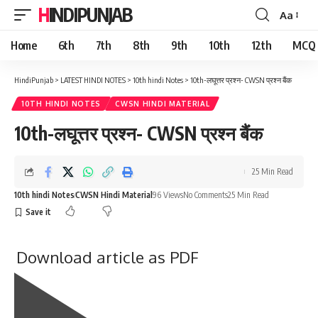
HINDIPUNJAB
Aa
Font
Resizer
Home
6th
7th
8th
9th
10th
12th
MCQ
HindiPunjab
>
LATEST HINDI NOTES
>
10th hindi Notes
>
10th-लघूत्तर प्रश्न- CWSN प्रश्न बैंक
10TH HINDI NOTES
CWSN HINDI MATERIAL
10th-लघूत्तर प्रश्न- CWSN प्रश्न बैंक
25 Min Read
10th hindi Notes
CWSN Hindi Material
96 Views
No Comments
25 Min Read
Download article as PDF