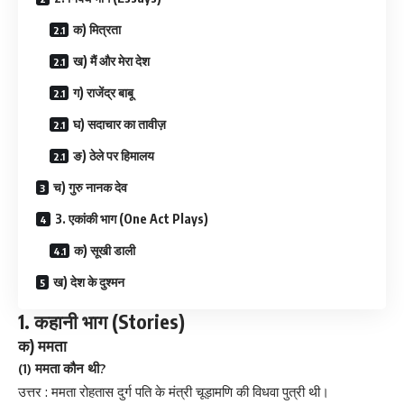
क) मित्रता
ख) मैं और मेरा देश
ग) राजेंद्र बाबू
घ) सदाचार का तावीज़
ङ) ठेले पर हिमालय
च) गुरु नानक देव
3. एकांकी भाग (One Act Plays)
क) सूखी डाली
ख) देश के दुश्मन
1.
(
Stories)
कहानी
भाग
)
क
ममता
(1)
?
ममता
कौन
थी
:
उत्तर
ममता
रोहतास
दुर्ग
पति
के
मंत्री
चूड़ामणि
की
विधवा
पुत्री
थी
।