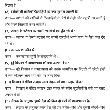
मिलता
है
।
(6)
?
दर्शकों
की
तालियाँ
खिलाड़ियों
पर
क्या
प्रभाव
डालती
हैं
उत्तर
—
दर्शकों
की
तालियों
से
खिलाड़ियों
के
पैरों
में
तेज़ी
और
स्फूर्ति
आ
जाती
है
और
गिरते
खिलाड़ी
उभर
जाते
हैं
।
(7)
?
जापान
के
स्टेशन
पर
स्वामी
रामतीर्थ
क्या
ढूँढ
रहे
थे
उत्तर
—
जापान
के
रेलवे
स्टेशन
पर
स्वामी
रामतीर्थ
अपने
खाने
के
लिए
फल
ढूँढ
रहे
थे
।
(8)
?
कमालपाशा
कौन
थे
उत्तर
—
कमालपाशा
तुर्की
के
राष्ट्रपति
थे
।
(9)
?
बूढ़े
किसान
ने
कमालपाशा
को
क्या
उपहार
दिया
उत्तर
—
बूढ़े
किसान
ने
कमालपाशा
को
उनके
जन्मदिन
पर
मिट्टी
की
छोटी
हांडी
में
स्वयं
तोड़कर
लाया
गया
पाव
भर
शहद
दिया
।
(10)
?
किसान
ने
पंडित
जवाहर
लाल
नेहरू
को
क्या
उपहार
दिया
उत्तर
—
किसान
ने
पंडित
जवाहर
लाल
नेहरू
को
रंगीन
सुतलियों
से
बनी
एक
खाट
उपहार
में
दी
।
(11)
?
लेखक
के
अनुसार
हमारे
देश
को
किन
दो
बातों
की
आवश्यकता
है
–
–
उत्तर
—
लेखक
के
अनुसार
हमारे
देश
को
एक
शक्ति
बोध
और
दूसरी
सौंदर्य
बोध