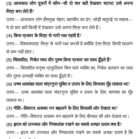
(3)
–
आजकल
लोग
दूसरों
में
कौन
सी
दो
चार
बातें
देखकर
चटपट
उसे
अपना
?
मित्र
बना
लेते
हैं
,
,
उत्तर
—
आजकल
लोग
हँसमुख
चेहरा
बातचीत
का
ढंग
थोड़ी
चतुराई
या
साहस
—
ये
दो
चार
बातें
किसी
में
देखकर
उसे
अपना
मित्र
बना
लेते
हैं
।
(4)
?
किस
प्रकार
के
मित्र
से
भारी
रक्षा
रहती
है
उत्तर
—
विश्वासपात्र
मित्र
से
भारी
रक्षा
करती
है
क्योंकि
ऐसा
मित्र
किसी
खज़ाने
से
कम
नहीं
होता
।
(5)
,
?
चिंताशील
निर्बल
तथा
धीर
पुरुष
किस
प्रकार
का
साथ
ढूँढ़ते
हैं
,
उत्तर
—
चिंताशील
मनुष्य
प्रफुल्लित
चित्त
वाले
व्यक्ति
का
निर्बल
बलवान
का
तथा
धीर
पुरुष
उत्साही
व्यक्ति
का
साथ
ढूँढ़ते
हैं
।
(6)
?
उच्च
आकांक्षा
वाला
चंद्रगुप्त
युक्ति
व
उपाय
के
लिए
किसका
मुँह
ताकता
था
उत्तर
—
उच्च
आकांक्षा
वाला
चंद्रगुप्त
युक्ति
व
उपाय
के
लिए
चाणक्य
का
मुँह
ताकता
था
।
(7)
–
?
नीति
विशारद
अकबर
मन
बहलाने
के
लिए
किसकी
ओर
देखता
था
–
उत्तर
—
नीति
विशारद
अकबर
मन
बहलाने
के
लिए
बीरबल
की
ओर
देखता
था
।
(8)
?
हृदय
को
उज्ज्वल
और
निष्कलंक
रखने
का
सबसे
अच्छा
उपाय
क्या
है
उत्तर
—
हृदय
को
उज्ज्वल
और
निष्कलंक
रखने
का
सबसे
अच्छा
उपाय
है
कि