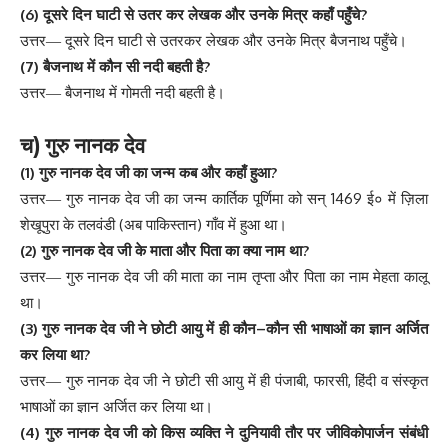
(6)
?
दूसरे
दिन
घाटी
से
उतर
कर
लेखक
और
उनके
मित्र
कहाँ
पहुँचे
उत्तर
—
दूसरे
दिन
घाटी
से
उतरकर
लेखक
और
उनके
मित्र
बैजनाथ
पहुँचे
।
(7)
?
बैजनाथ
में
कौन
सी
नदी
बहती
है
उत्तर
—
बैजनाथ
में
गोमती
नदी
बहती
है
।
)
च
गुरु
नानक
देव
(1)
?
गुरु
नानक
देव
जी
का
जन्म
कब
और
कहाँ
हुआ
1469
उत्तर
—
गुरु
नानक
देव
जी
का
जन्म
कार्तिक
पूर्णिमा
को
सन्
ई०
में
ज़िला
(
)
शेखूपुरा
के
तलवंडी
अब
पाकिस्तान
गाँव
में
हुआ
था
।
(2)
?
गुरु
नानक
देव
जी
के
माता
और
पिता
का
क्या
नाम
था
उत्तर
—
गुरु
नानक
देव
जी
की
माता
का
नाम
तृप्ता
और
पिता
का
नाम
मेहता
कालू
था
।
(3)
–
गुरु
नानक
देव
जी
ने
छोटी
आयु
में
ही
कौन
कौन
सी
भाषाओं
का
ज्ञान
अर्जित
?
कर
लिया
था
,
,
उत्तर
—
गुरु
नानक
देव
जी
ने
छोटी
सी
आयु
में
ही
पंजाबी
फारसी
हिंदी
व
संस्कृत
भाषाओं
का
ज्ञान
अर्जित
कर
लिया
था
।
(4)
गुरु
नानक
देव
जी
को
किस
व्यक्ति
ने
दुनियावी
तौर
पर
जीविकोपार्जन
संबंधी