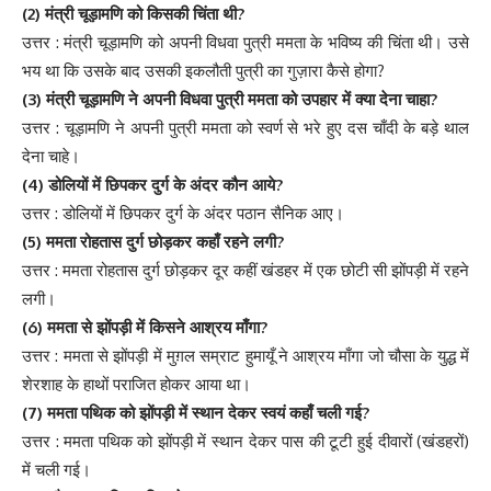
(2)
?
मंत्री
चूड़ामणि
को
किसकी
चिंता
थी
:
उत्तर
मंत्री
चूड़ामणि
को
अपनी
विधवा
पुत्री
ममता
के
भविष्य
की
चिंता
थी
।
उसे
?
भय
था
कि
उसके
बाद
उसकी
इकलौती
पुत्री
का
गुज़ारा
कैसे
होगा
(3)
?
मंत्री
चूड़ामणि
ने
अपनी
विधवा
पुत्री
ममता
को
उपहार
में
क्या
देना
चाहा
:
उत्तर
चूड़ामणि
ने
अपनी
पुत्री
ममता
को
स्वर्ण
से
भरे
हुए
दस
चाँदी
के
बड़े
थाल
देना
चाहे
।
(4)
?
डोलियों
में
छिपकर
दुर्ग
के
अंदर
कौन
आये
:
उत्तर
डोलियों
में
छिपकर
दुर्ग
के
अंदर
पठान
सैनिक
आए
।
(5)
?
ममता
रोहतास
दुर्ग
छोड़कर
कहाँ
रहने
लगी
:
उत्तर
ममता
रोहतास
दुर्ग
छोड़कर
दूर
कहीं
खंडहर
में
एक
छोटी
सी
झोंपड़ी
में
रहने
लगी
।
(6)
?
ममता
से
झोंपड़ी
में
किसने
आश्रय
माँगा
:
उत्तर
ममता
से
झोंपड़ी
में
मुग़ल
सम्राट
हुमायूँ
ने
आश्रय
माँगा
जो
चौसा
के
युद्ध
में
शेरशाह
के
हाथों
पराजित
होकर
आया
था
।
(7)
?
ममता
पथिक
को
झोंपड़ी
में
स्थान
देकर
स्वयं
कहाँ
चली
गई
:
(
)
उत्तर
ममता
पथिक
को
झोंपड़ी
में
स्थान
देकर
पास
की
टूटी
हुई
दीवारों
खंडहरों
में
चली
गई
।