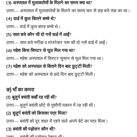
(3)
?
अस्पताल
में
मुलाकातेयों
के
मिलने
का
समय
क्या
था
उत्तर
—
अस्पताल
में
मुलाकातेयों
के
मिलने
का
समय
चार
से
छह
बजे
तक
का
था
।
(4)
?
वार्ड
में
कुल
कितने
बच्चे
थे
उत्तर
—
वार्ड
में
कुल
बारह
बच्चे
थे
।
(5)
?
सात
बजे
कौन
सी
दो
नसें
वार्ड
में
आईं
उत्तर
—
सात
बजे
मरींडा
व
मांजरेकर
नाम
की
दो
नसें
वार्ड
में
आईं
।
(6)
?
महेश
किस
सिस्टर
से
घुल
मिल
गया
था
उत्तर
—
महेश
अस्पताल
में
सिस्टर
सुसान
से
घुल
मिल
गया
था
।
(7)
?
महेश
को
अस्पताल
से
कितने
दिन
बाद
छुट्टी
मिली
उत्तर
—
महेश
को
अस्पताल
से
छठे
दिन
बाद
छुट्टी
मिली
।
)
ङ
माँ
का
कमरा
(1)
?
बुज़ुर्ग
बसंती
कहाँ
रह
रही
थी
उत्तर
—
बुज़ुर्ग
बसंती
छोटे
से
पुश्तैनी
मकान
में
रह
रही
थी
।
(2)
?
बुज़ुर्ग
बसंती
को
किसका
पत्र
मिला
उत्तर
—
बसंती
को
दूर
शहर
में
रहने
वाले
अपने
बेटे
का
पत्र
मिला
।
(3)
?
बसंती
की
पड़ोसन
कौन
थी