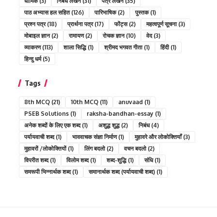
धार्मिक
(3)
निबंध लेखन
(31)
पत्र लेखन
(35)
पाठ अभ्यास हल सहित
(126)
पारिभाषिक
(2)
पुस्तक
(1)
प्रश्न पत्र
(18)
प्रार्थना पत्र
(17)
फोंट्स
(2)
महत्वपूर्ण सूचना
(3)
मोबाइल ज्ञान
(2)
रामायण
(2)
रोचक ज्ञान
(10)
वेद
(3)
व्याकरण
(113)
शाला सिद्धि
(1)
श्रीमद भगवत गीता
(1)
हिंदी
(1)
हिन्दु धर्म
(5)
Tags
8th MCQ
(21)
10th MCQ
(11)
anuvaad
(1)
PSEB Solutions
(1)
raksha-bandhan-essay
(1)
अनेक शब्दों के लिए एक शब्द
(1)
अशुद्ध शुद्ध
(2)
निबंध
(4)
पर्यायवाची शब्द
(1)
भाववाचक संज्ञा निर्माण
(1)
मुहावरे और लोकोक्तियाँ
(3)
मुहावरों /लोकोक्तियों
(1)
लिंग बदलो
(2)
वचन बदलो
(2)
विपरीत शब्द
(1)
विलोम शब्द
(1)
शब्द-शुद्धि
(1)
संधि
(1)
समरूपी भिन्नार्थक शब्द
(1)
समानार्थक शब्द (पर्यायवाची शब्द)
(1)