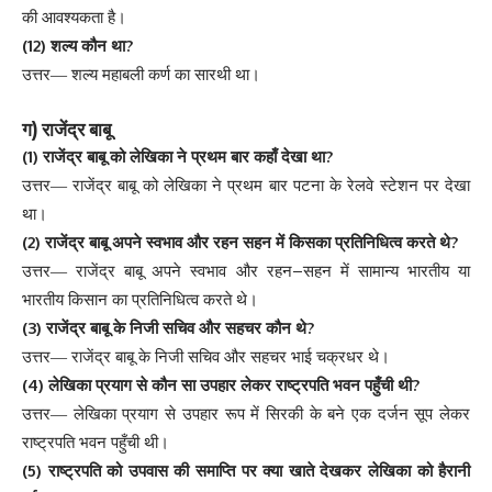
की
आवश्यकता
है
।
(12)
?
शल्य
कौन
था
उत्तर
—
शल्य
महाबली
कर्ण
का
सारथी
था
।
)
ग
राजेंद्र
बाबू
(1)
?
राजेंद्र
बाबू
को
लेखिका
ने
प्रथम
बार
कहाँ
देखा
था
उत्तर
—
राजेंद्र
बाबू
को
लेखिका
ने
प्रथम
बार
पटना
के
रेलवे
स्टेशन
पर
देखा
था
।
(2)
?
राजेंद्र
बाबू
अपने
स्वभाव
और
रहन
सहन
में
किसका
प्रतिनिधित्व
करते
थे
–
उत्तर
—
राजेंद्र
बाबू
अपने
स्वभाव
और
रहन
सहन
में
सामान्य
भारतीय
या
भारतीय
किसान
का
प्रतिनिधित्व
करते
थे
।
(3)
?
राजेंद्र
बाबू
के
निजी
सचिव
और
सहचर
कौन
थे
उत्तर
—
राजेंद्र
बाबू
के
निजी
सचिव
और
सहचर
भाई
चक्रधर
थे
।
(4)
?
लेखिका
प्रयाग
से
कौन
सा
उपहार
लेकर
राष्ट्रपति
भवन
पहुँची
थी
उत्तर
—
लेखिका
प्रयाग
से
उपहार
रूप
में
सिरकी
के
बने
एक
दर्जन
सूप
लेकर
राष्ट्रपति
भवन
पहुँची
थी
।
(5)
राष्ट्रपति
को
उपवास
की
समाप्ति
पर
क्या
खाते
देखकर
लेखिका
को
हैरानी