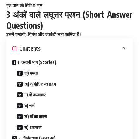
इस पाठ को हिंदी में सुनें
3
(
Short Answer
अंकों
वाले
लघूत्तर
प्रश्न
Questions)
,
इसमें
कहानी
निबंध
और
एकांकी
भाग
शामिल
हैं
।
Contents
1. कहानी भाग (Stories)
क) ममता
ख) अशिक्षित का हृदय
ग) दो कलाकार
घ) नर्स
ङ) माँ का कमरा
च) अहसास
2. निबंध भाग (Essays)