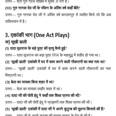
31
उत्तर
—
श्री
गुरु
ग्रंथ
साहिब
में
मुख्य
राग
हैं
।
(10)
?
गुरु
नानक
देव
जी
के
जीवन
के
अंतिम
वर्ष
कहाँ
बीते
उत्तर
—
गुरु
नानक
देव
जी
ने
अंतिम
वर्ष
करतारपुर
में
व्यतीत
किये
जो
कि
अब
पाकिस्तान
में
है
।
3.
(
One Act Plays)
एकांकी
भाग
)
क
सूखी
डाली
(1)
?
दादा
मूलराज
के
बड़े
पुत्र
की
मृत्यु
कैसे
हुई
1914
उत्तर
—
दादा
मूलराज
का
बड़ा
पुत्र
के
महायुद्ध
में
शहीद
हो
गया
था
।
(2) ‘
?
सूखी
डाली
’
एकांकी
में
घर
में
काम
करने
वाली
नौकरानी
का
क्या
नाम
था
उत्तर
—
‘
सूखी
डाली
’
एकांकी
में
घर
में
काम
करने
वाली
नौकरानी
का
नाम
मिश्रानी
था
।
(3)
?
बेला
का
मायका
किस
शहर
में
था
उत्तर
—
बेला
का
मायका
लाहौर
शहर
में
था
।
(4)
?
दादा
जी
की
पोती
इंदु
ने
कहाँ
तक
शिक्षा
प्राप्त
की
थी
उत्तर
—
दादा
जी
की
पोती
इंदु
ने
प्राइमरी
तक
शिक्षा
प्राप्त
की
थी
।
(5) ‘
?
सूखी
डाली
’
एकांकी
में
दादा
जी
ने
अपने
कुटुम्ब
की
तुलना
किससे
की
है
उत्तर
—
दादा
जी
ने
अपने
कुटुम्ब
की
तुलना
बरगद
के
पेड़
से
की
है
।