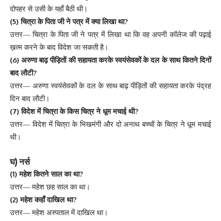
दोपहर
से
उसी
के
यहाँ
बैठी
थी
।
(5)
?
चित्रा
के
पिता
जी
ने
पत्र
में
क्या
लिखा
था
उत्तर
—
चित्रा
के
पिता
जी
ने
पत्र
में
लिखा
था
कि
वह
अपनी
कॉलेज
की
पढ़ाई
ख़त्म
करने
के
बाद
विदेश
जा
सकती
है
।
(6)
अरुणा
बाढ़
पीड़ितों
की
सहायता
करके
स्वयंसेवकों
के
दल
के
साथ
कितने
दिनों
?
बाद
लौटी
उत्तर
—
अरुणा
स्वयंसेवकों
के
दल
के
साथ
बाढ़
पीड़ितों
की
सहायता
करके
पंद्रह
दिन
बाद
लौटी
।
(7)
?
विदेश
में
चित्रा
के
किस
चित्र
ने
धूम
मचाई
थी
उत्तर
—
विदेश
में
चित्रा
के
भिखमंगी
और
दो
अनाथ
बच्चों
के
चित्र
ने
धूम
मचाई
थी
।
)
घ
नर्स
(1)
?
महेश
कितने
साल
का
था
उत्तर
—
महेश
छह
साल
का
था
।
(2)
?
महेश
कहाँ
दाखिल
था
उत्तर
—
महेश
अस्पताल
में
दाखिल
था
।