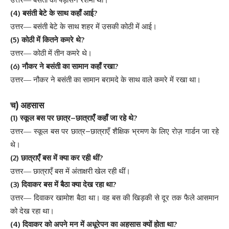
उत्तर
—
बसंती
की
पड़ोसन
रेशमा
थी
।
(4)
?
बसंती
बेटे
के
साथ
कहाँ
आई
उत्तर
—
बसंती
बेटे
के
साथ
शहर
में
उसकी
कोठी
में
आई
।
(5)
?
कोठी
में
कितने
कमरे
थे
उत्तर
—
कोठी
में
तीन
कमरे
थे
।
(6)
?
नौकर
ने
बसंती
का
सामान
कहाँ
रखा
उत्तर
—
नौकर
ने
बसंती
का
सामान
बरामदे
के
साथ
वाले
कमरे
में
रखा
था
।
)
च
अहसास
(1)
–
?
स्कूल
बस
पर
छात्र
छात्राएँ
कहाँ
जा
रहे
थे
–
उत्तर
—
स्कूल
बस
पर
छात्र
छात्राएँ
शैक्षिक
भ्रमण
के
लिए
रोज़
गार्डन
जा
रहे
थे
।
(2)
?
छात्राएँ
बस
में
क्या
कर
रही
थीं
उत्तर
—
छात्राएँ
बस
में
अंताक्षरी
खेल
रही
थीं
।
(3)
?
दिवाकर
बस
में
बैठा
क्या
देख
रहा
था
उत्तर
—
दिवाकर
खामोश
बैठा
था
।
वह
बस
की
खिड़की
से
दूर
तक
फैले
आसमान
को
देख
रहा
था
।
(4)
?
दिवाकर
को
अपने
मन
में
अधूरेपन
का
अहसास
क्यों
होता
था