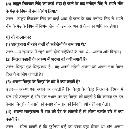
(6)
ठाकुर
शिवपाल
सिंह
का
कर्ज़
अदा
हो
जाने
के
बाद
मनोहर
सिंह
ने
अपने
नीम
?
के
पेड़
के
विषय
में
क्या
निर्णय
लिया
:
उत्तर
ठाकुर
शिवपाल
सिंह
का
कर्ज़
अदा
हो
जाने
के
बाद
मनोहर
सिंह
ने
अपने
नीम
के
पेड़
के
विषय
में
निर्णय
लिया
कि
इस
पर
अब
से
तेजा
का
अधिकार
होगा
।
)
ग
दो
कलाकार
(1)
?
छात्रावास
में
रहने
वाली
दो
सहेलियों
के
नाम
क्या
थे
उत्तर
—
छात्रावास
में
रहने
वाली
दोनों
सहेलियों
के
नाम
थे
—
अरुणा
और
चित्रा
।
(2)
?
चित्रा
कहानी
के
आरम्भ
में
अरुणा
को
क्यों
जगाती
है
:
उत्तर
चित्रा
एक
चित्रकार
है
।
वह
अपनी
सहेली
अरुणा
को
अपना
नया
चित्र
दिखाने
के
लिए
जगाती
है
।
(3)
?
अरुणा
चित्रा
के
चित्रों
के
बारे
में
क्या
कहती
है
उत्तर
—
अरुणा
एक
स्थान
पर
कहती
है
कि
चित्रा
के
चित्र
चित्रा
के
दिमाग
में
चल
रही
उलझन
हैं
और
एक
स्थान
पर
वह
चित्रा
को
कहती
है
कि
कागज़
पर
इन
–
बेजान
चित्रों
को
बनाने
की
बजाए
दो
चार
की
ज़िंदगी
क्यों
नहीं
बना
देती
।
(4)
अरुणा
छात्रावास
में
रात
को
देर
से
लौटती
है
तो
शीला
उसके
बारे
में
क्या
?
कहती
है
उत्तर
—
शीला
बताती
है
कि
फुलिया
दाई
का
बच्चा
बड़ा
बीमार
था
और
अरुणा