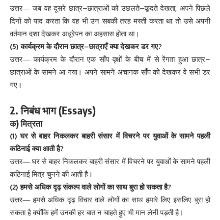
–
–
,
उत्तर
—
जब
वह
दूसरे
छात्र
छात्राओं
को
उछलते
कूदते
देखता
अपने
पिछले
दिनों
को
याद
करता
कि
वह
भी
उन
सबकी
तरह
मस्ती
करता
था
तो
उसे
अपनी
वर्तमान
दशा
देखकर
अधूरेपन
का
अहसास
होता
था
।
(5)
–
?
कार्यक्रम
के
दौरान
छात्र
छात्राएँ
क्या
देखकर
डर
गए
–
उत्तर
—
कार्यक्रम
के
दौरान
एक
साँप
वृक्षों
के
बीच
में
से
रेंगता
हुआ
छात्र
छात्राओं
के
सामने
आ
गया
।
अपने
सामने
अचानक
साँप
को
देखकर
वे
सभी
डर
गए
।
2.
(
Essays)
निबंध
भाग
)
क
मित्रता
(1)
घर
से
बाहर
निकलकर
बाहरी
संसार
में
विचरने
पर
युवाओं
के
सामने
पहली
?
कठिनाई
क्या
आती
है
उत्तर
—
घर
से
बाहर
निकलकर
बाहरी
संसार
में
विचरने
पर
युवाओं
के
सामने
पहली
कठिनाई
मित्र
चुनने
की
आती
है
।
(2)
?
हमसे
अधिक
दृढ़
संकल्प
वाले
लोगों
का
साथ
बुरा
हो
सकता
है
उत्तर
—
हमसे
अधिक
दृढ़
विचार
वाले
लोगों
का
साथ
हमारे
लिए
इसलिए
बुरा
हो
सकता
है
क्योंकि
हमें
उनकी
हर
बात
न
चाहते
हुए
भी
मान
लेनी
पड़ती
है
।