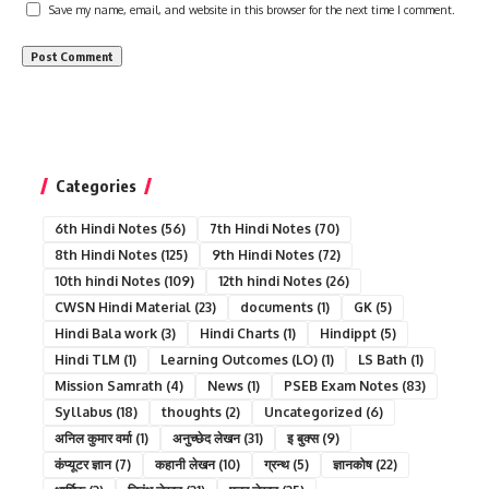
Save my name, email, and website in this browser for the next time I comment.
Categories
6th Hindi Notes
(56)
7th Hindi Notes
(70)
8th Hindi Notes
(125)
9th Hindi Notes
(72)
10th hindi Notes
(109)
12th hindi Notes
(26)
CWSN Hindi Material
(23)
documents
(1)
GK
(5)
Hindi Bala work
(3)
Hindi Charts
(1)
Hindippt
(5)
Hindi TLM
(1)
Learning Outcomes (LO)
(1)
LS Bath
(1)
Mission Samrath
(4)
News
(1)
PSEB Exam Notes
(83)
Syllabus
(18)
thoughts
(2)
Uncategorized
(6)
अनिल कुमार वर्मा
(1)
अनुच्छेद लेखन
(31)
इ बुक्स
(9)
कंप्यूटर ज्ञान
(7)
कहानी लेखन
(10)
ग्रन्थ
(5)
ज्ञानकोष
(22)