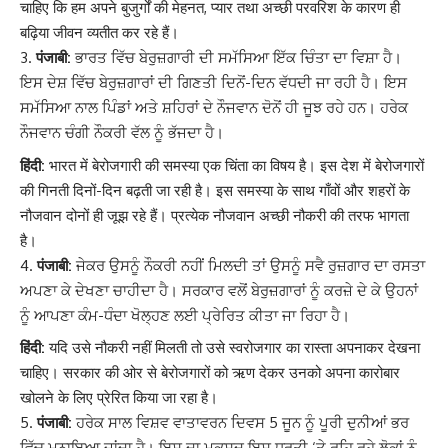
चाहिए कि हम अपने बुजुर्गों की मेहनत, प्यार तथा अच्छी परवरिश के कारण ही
बढ़िया जीवन व्यतीत कर रहे हैं।
पंजाबी:
ਭਾਰਤ ਵਿੱਚ ਬੇਰੁਜ਼ਗਾਰੀ ਦੀ ਸਮੱਸਿਆ ਇੱਕ ਚਿੰਤਾ ਦਾ ਵਿਸ਼ਾ ਹੈ।
ਇਸ ਦੇਸ਼ ਵਿੱਚ ਬੇਰੁਜ਼ਗਾਰਾਂ ਦੀ ਗਿਣਤੀ ਦਿਨੋਂ-ਦਿਨ ਵੱਧਦੀ ਜਾ ਰਹੀ ਹੈ। ਇਸ
ਸਮੱਸਿਆ ਨਾਲ ਪਿੰਡਾਂ ਅਤੇ ਸ਼ਹਿਰਾਂ ਦੇ ਨੌਜਵਾਨ ਦੋਨੋਂ ਹੀ ਜੂਝ ਰਹੇ ਹਨ। ਹਰੇਕ
ਨੌਜਵਾਨ ਚੰਗੀ ਨੌਕਰੀ ਵੱਲ ਨੂੰ ਭੱਜਦਾ ਹੈ।
हिंदी:
भारत में बेरोजगारी की समस्या एक चिंता का विषय है। इस देश में बेरोजगारों
की गिनती दिनों-दिन बढ़ती जा रही है। इस समस्या के साथ गाँवों और शहरों के
नौजवान दोनों ही जूझ रहे हैं। प्रत्येक नौजवान अच्छी नौकरी की तरफ भागता
है।
पंजाबी:
ਜੇਕਰ ਉਸਨੂੰ ਨੌਕਰੀ ਨਹੀਂ ਮਿਲਦੀ ਤਾਂ ਉਸਨੂੰ ਸਵੈ ਰੁਜ਼ਗਾਰ ਦਾ ਰਸਤਾ
ਅਪਣਾ ਕੇ ਦੇਖਣਾ ਚਾਹੀਦਾ ਹੈ। ਸਰਕਾਰ ਵਲੋਂ ਬੇਰੁਜ਼ਗਾਰਾਂ ਨੂੰ ਕਰਜ਼ੇ ਦੇ ਕੇ ਉਹਨਾਂ
ਨੂੰ ਆਪਣਾ ਕੰਮ-ਧੰਦਾ ਖੋਲ੍ਹਣ ਲਈ ਪ੍ਰੇਰਿਤ ਕੀਤਾ ਜਾ ਰਿਹਾ ਹੈ।
हिंदी:
यदि उसे नौकरी नहीं मिलती तो उसे स्वरोजगार का रास्ता अपनाकर देखना
चाहिए। सरकार की ओर से बेरोजगारों को ऋण देकर उनको अपना कारोबार
खोलने के लिए प्रेरित किया जा रहा है।
पंजाबी:
ਹਰੇਕ ਸਾਲ ਵਿਸ਼ਵ ਵਾਤਾਵਰਨ ਦਿਵਸ 5 ਜੂਨ ਨੂੰ ਪੂਰੀ ਦੁਨੀਆਂ ਭਰ
ਵਿੱਚ ਮਨਾਇਆ ਜਾਂਦਾ ਹੈ। ਇਸ ਦਾ ਮਕਸਦ ਇਸ ਧਰਤੀ ‘ਤੇ ਰਹਿ ਰਹੇ ਲੋਕਾਂ ਨੂੰ