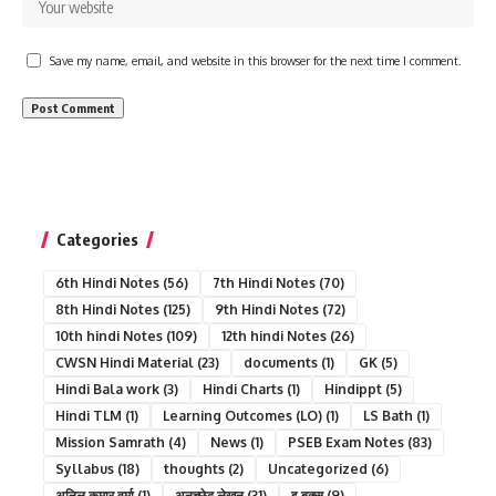
Save my name, email, and website in this browser for the next time I comment.
Categories
6th Hindi Notes
(56)
7th Hindi Notes
(70)
8th Hindi Notes
(125)
9th Hindi Notes
(72)
10th hindi Notes
(109)
12th hindi Notes
(26)
CWSN Hindi Material
(23)
documents
(1)
GK
(5)
Hindi Bala work
(3)
Hindi Charts
(1)
Hindippt
(5)
Hindi TLM
(1)
Learning Outcomes (LO)
(1)
LS Bath
(1)
Mission Samrath
(4)
News
(1)
PSEB Exam Notes
(83)
Syllabus
(18)
thoughts
(2)
Uncategorized
(6)
अनिल कुमार वर्मा
(1)
अनुच्छेद लेखन
(31)
इ बुक्स
(9)