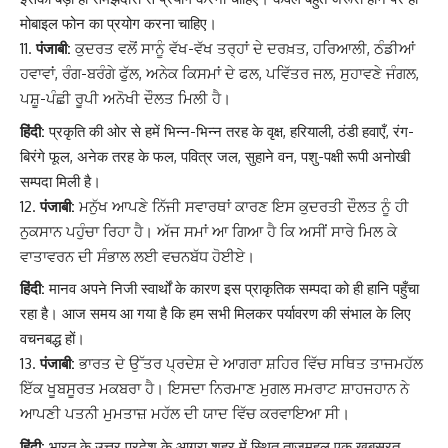
मोबाइल फोन का प्रयोग करना चाहिए।
पंजाबी:
ਕੁਦਰਤ ਵਲੋਂ ਸਾਨੂੰ ਵੱਖ-ਵੱਖ ਤਰ੍ਹਾਂ ਦੇ ਦਰਖ਼ਤ, ਹਰਿਆਲੀ, ਠੰਡੀਆਂ
ਹਵਾਵਾਂ, ਰੰਗ-ਬਰੰਗੇ ਫੁੱਲ, ਅਨੇਕ ਕਿਸਮਾਂ ਦੇ ਫਲ, ਪਵਿੱਤਰ ਜਲ, ਸੁਹਾਵਣੇ ਜੰਗਲ,
ਪਸ਼ੂ-ਪੰਛੀ ਰੂਪੀ ਅਨੋਖੀ ਦੌਲਤ ਮਿਲੀ ਹੈ।
हिंदी:
प्रकृति की ओर से हमें भिन्न-भिन्न तरह के वृक्ष, हरियाली, ठंडी हवाएँ, रंग-
बिरंगे फूल, अनेक तरह के फल, पवित्र जल, सुहाने वन, पशु-पक्षी रूपी अनोखी
सम्पदा मिली है।
पंजाबी:
ਮਨੁੱਖ ਆਪਣੇ ਨਿੱਜੀ ਸਵਾਰਥਾਂ ਕਾਰਣ ਇਸ ਕੁਦਰਤੀ ਦੌਲਤ ਨੂੰ ਹੀ
ਨੁਕਸਾਨ ਪਹੁੰਚਾ ਰਿਹਾ ਹੈ। ਅੱਜ ਸਮਾਂ ਆ ਗਿਆ ਹੈ ਕਿ ਅਸੀਂ ਸਾਰੇ ਮਿਲ ਕੇ
ਵਾਤਾਵਰਨ ਦੀ ਸੰਭਾਲ ਲਈ ਵਚਨਬੱਧ ਹੋਈਏ।
हिंदी:
मानव अपने निजी स्वार्थों के कारण इस प्राकृतिक सम्पदा को ही हानि पहुँचा
रहा है। आज समय आ गया है कि हम सभी मिलकर पर्यावरण की संभाल के लिए
वचनबद्ध हों।
पंजाबी:
ਭਾਰਤ ਦੇ ਉੱਤਰ ਪ੍ਰਦੇਸ਼ ਦੇ ਆਗਰਾ ਸ਼ਹਿਰ ਵਿੱਚ ਸਥਿਤ ਤਾਜਮਹੱਲ
ਇੱਕ ਖੂਬਸੂਰਤ ਮਕਬਰਾ ਹੈ। ਇਸਦਾ ਨਿਰਮਾਣ ਮੁਗਲ ਸਮਰਾਟ ਸ਼ਾਹਜਹਾਨ ਨੇ
ਆਪਣੀ ਪਤਨੀ ਮੁਮਤਾਜ਼ ਮਹੱਲ ਦੀ ਯਾਦ ਵਿੱਚ ਕਰਵਾਇਆ ਸੀ।
हिंदी:
भारत के उत्तर प्रदेश के आगरा शहर में स्थित ताजमहल एक खूबसूरत