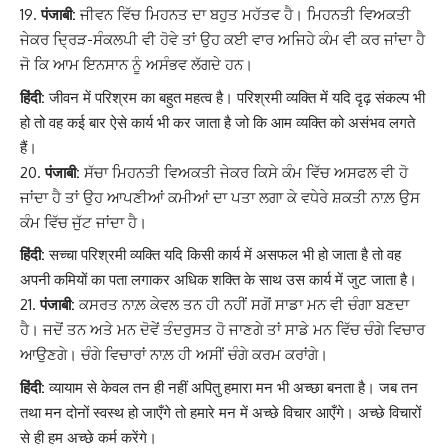
पंजाबी:
ਜੀਵਨ ਵਿੱਚ ਮਿਹਨਤ ਦਾ ਬਹੁਤ ਮਹੱਤਵ ਹੈ। ਮਿਹਨਤੀ ਵਿਅਕਤੀ
ਜੇਕਰ ਦ੍ਰਿੜ-ਸੰਕਲਪੀ ਵੀ ਹੋਵੇ ਤਾਂ ਉਹ ਕਈ ਵਾਰ ਅਜਿਹੇ ਕੰਮ ਵੀ ਕਰ ਜਾਂਦਾ ਹੈ
ਜੋ ਕਿ ਆਮ ਇਨਸਾਨ ਨੂੰ ਅਸੰਭਵ ਲੱਗਦੇ ਹਨ।
हिंदी:
जीवन में परिश्रम का बहुत महत्व है। परिश्रमी व्यक्ति में यदि दृढ़ संकल्प भी
हो तो वह कई बार ऐसे कार्य भी कर जाता है जो कि आम व्यक्ति को असंभव लगते
हैं।
पंजाबी:
ਸੱਚਾ ਮਿਹਨਤੀ ਵਿਅਕਤੀ ਜੇਕਰ ਕਿਸੇ ਕੰਮ ਵਿੱਚ ਅਸਫਲ ਵੀ ਹੋ
ਜਾਂਦਾ ਹੈ ਤਾਂ ਉਹ ਆਪਣੀਆਂ ਕਮੀਆਂ ਦਾ ਪਤਾ ਲਗਾ ਕੇ ਵਧੇਰੇ ਸ਼ਕਤੀ ਨਾਲ਼ ਉਸ
ਕੰਮ ਵਿੱਚ ਜੁੱਟ ਜਾਂਦਾ ਹੈ।
हिंदी:
सच्चा परिश्रमी व्यक्ति यदि किसी कार्य में असफल भी हो जाता है तो वह
अपनी कमियों का पता लगाकर अधिक शक्ति के साथ उस कार्य में जुट जाता है।
पंजाबी:
ਕਸਰਤ ਨਾਲ਼ ਕੇਵਲ ਤਨ ਹੀ ਨਹੀਂ ਸਗੋਂ ਸਾਡਾ ਮਨ ਵੀ ਚੰਗਾ ਬਣਦਾ
ਹੈ। ਜਦੋਂ ਤਨ ਅਤੇ ਮਨ ਦੋਵੇਂ ਤੰਦਰੁਸਤ ਹੋ ਜਾਣਗੇ ਤਾਂ ਸਾਡੇ ਮਨ ਵਿੱਚ ਚੰਗੇ ਵਿਚਾਰ
ਆਉਣਗੇ। ਚੰਗੇ ਵਿਚਾਰਾਂ ਨਾਲ਼ ਹੀ ਅਸੀਂ ਚੰਗੇ ਕਰਮ ਕਰਾਂਗੇ।
हिंदी:
व्यायाम से केवल तन ही नहीं अपितु हमारा मन भी अच्छा बनता है। जब तन
तथा मन दोनों स्वस्थ हो जाएँगे तो हमारे मन में अच्छे विचार आएँगे। अच्छे विचारों
से ही हम अच्छे कर्म करेंगे।