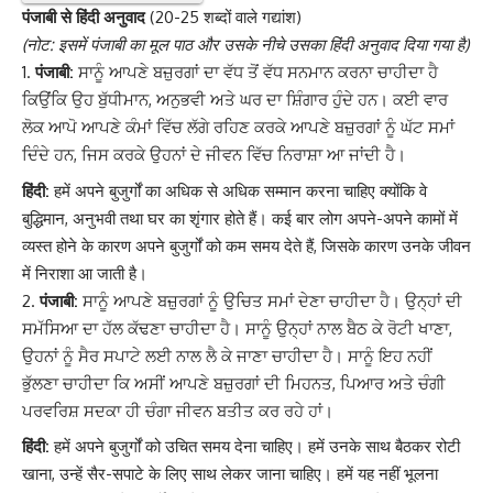
पंजाबी से हिंदी अनुवाद
(20-25 शब्दों वाले गद्यांश)
(
नोट: इसमें पंजाबी का मूल पाठ और उसके नीचे उसका हिंदी अनुवाद दिया गया है)
पंजाबी:
ਸਾਨੂੰ ਆਪਣੇ ਬਜ਼ੁਰਗਾਂ ਦਾ ਵੱਧ ਤੋਂ ਵੱਧ ਸਨਮਾਨ ਕਰਨਾ ਚਾਹੀਦਾ ਹੈ
ਕਿਉਂਕਿ ਉਹ ਬੁੱਧੀਮਾਨ, ਅਨੁਭਵੀ ਅਤੇ ਘਰ ਦਾ ਸ਼ਿੰਗਾਰ ਹੁੰਦੇ ਹਨ। ਕਈ ਵਾਰ
ਲੋਕ ਆਪੋ ਆਪਣੇ ਕੰਮਾਂ ਵਿੱਚ ਲੱਗੇ ਰਹਿਣ ਕਰਕੇ ਆਪਣੇ ਬਜ਼ੁਰਗਾਂ ਨੂੰ ਘੱਟ ਸਮਾਂ
ਦਿੰਦੇ ਹਨ, ਜਿਸ ਕਰਕੇ ਉਹਨਾਂ ਦੇ ਜੀਵਨ ਵਿੱਚ ਨਿਰਾਸ਼ਾ ਆ ਜਾਂਦੀ ਹੈ।
हिंदी:
हमें अपने बुजुर्गों का अधिक से अधिक सम्मान करना चाहिए क्योंकि वे
बुद्धिमान, अनुभवी तथा घर का शृंगार होते हैं। कई बार लोग अपने-अपने कामों में
व्यस्त होने के कारण अपने बुजुर्गों को कम समय देते हैं, जिसके कारण उनके जीवन
में निराशा आ जाती है।
पंजाबी:
ਸਾਨੂੰ ਆਪਣੇ ਬਜ਼ੁਰਗਾਂ ਨੂੰ ਉਚਿਤ ਸਮਾਂ ਦੇਣਾ ਚਾਹੀਦਾ ਹੈ। ਉਨ੍ਹਾਂ ਦੀ
ਸਮੱਸਿਆ ਦਾ ਹੱਲ ਕੱਢਣਾ ਚਾਹੀਦਾ ਹੈ। ਸਾਨੂੰ ਉਨ੍ਹਾਂ ਨਾਲ ਬੈਠ ਕੇ ਰੋਟੀ ਖਾਣਾ,
ਉਹਨਾਂ ਨੂੰ ਸੈਰ ਸਪਾਟੇ ਲਈ ਨਾਲ ਲੈ ਕੇ ਜਾਣਾ ਚਾਹੀਦਾ ਹੈ। ਸਾਨੂੰ ਇਹ ਨਹੀਂ
ਭੁੱਲਣਾ ਚਾਹੀਦਾ ਕਿ ਅਸੀਂ ਆਪਣੇ ਬਜ਼ੁਰਗਾਂ ਦੀ ਮਿਹਨਤ, ਪਿਆਰ ਅਤੇ ਚੰਗੀ
ਪਰਵਰਿਸ਼ ਸਦਕਾ ਹੀ ਚੰਗਾ ਜੀਵਨ ਬਤੀਤ ਕਰ ਰਹੇ ਹਾਂ।
हिंदी:
हमें अपने बुजुर्गों को उचित समय देना चाहिए। हमें उनके साथ बैठकर रोटी
खाना, उन्हें सैर-सपाटे के लिए साथ लेकर जाना चाहिए। हमें यह नहीं भूलना