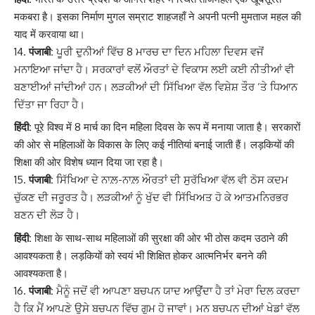
मकबरा है। इसका निर्माण मुगल सम्राट शाहजहाँ ने अपनी पत्नी मुमताज महल की
याद में करवाया था।
पंजाबी:
ਪੂਰੀ ਦੁਨੀਆਂ ਵਿੱਚ 8 ਮਾਰਚ ਦਾ ਦਿਨ ਮਹਿਲਾ ਦਿਵਸ ਵਜੋਂ
ਮਨਾਇਆ ਜਾਂਦਾ ਹੈ। ਸਰਕਾਰਾਂ ਵਲੋਂ ਔਰਤਾਂ ਦੇ ਵਿਕਾਸ ਲਈ ਕਈ ਨੀਤੀਆਂ ਵੀ
ਬਣਾਈਆਂ ਜਾਂਦੀਆਂ ਹਨ। ਲੜਕੀਆਂ ਦੀ ਸਿੱਖਿਆ ਵੱਲ ਵਿਸ਼ੇਸ਼ ਤੌਰ ‘ਤੇ ਧਿਆਨ
ਦਿੱਤਾ ਜਾ ਰਿਹਾ ਹੈ।
हिंदी:
पूरे विश्व में 8 मार्च का दिन महिला दिवस के रूप में मनाया जाता है। सरकारों
की ओर से महिलाओं के विकास के लिए कई नीतियां बनाई जाती हैं। लड़कियों की
शिक्षा की ओर विशेष ध्यान दिया जा रहा है।
पंजाबी:
ਸਿੱਖਿਆ ਦੇ ਨਾਲ਼-ਨਾਲ਼ ਔਰਤਾਂ ਦੀ ਸੁਰੱਖਿਆ ਵੱਲ ਵੀ ਠੋਸ ਕਦਮ
ਚੁੱਕਣ ਦੀ ਜਰੂਰਤ ਹੈ। ਲੜਕੀਆਂ ਨੂੰ ਖੁੱਦ ਵੀ ਸਿੱਖਿਅਤ ਹੋ ਕੇ ਆਤਮਨਿਰਭਰ
ਬਣਨ ਦੀ ਲੋੜ ਹੈ।
हिंदी:
शिक्षा के साथ-साथ महिलाओं की सुरक्षा की ओर भी ठोस कदम उठाने की
आवश्यकता है। लड़कियों को स्वयं भी शिक्षित होकर आत्मनिर्भर बनने की
आवश्यकता है।
पंजाबी:
ਮੈਨੂੰ ਜਦੋਂ ਵੀ ਆਪਣਾ ਬਚਪਨ ਯਾਦ ਆਉਂਦਾ ਹੈ ਤਾਂ ਮੇਰਾ ਦਿਲ ਕਰਦਾ
ਹੈ ਕਿ ਮੈਂ ਆਪਣੇ ਉਸੇ ਬਚਪਨ ਵਿੱਚ ਗੁਮ ਹੋ ਜਾਵਾਂ। ਮਨ ਬਚਪਨ ਦੀਆਂ ਖੇਡਾਂ ਵੱਲ