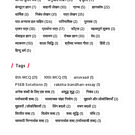
कंप्यूटर ज्ञान
(7)
कहानी लेखन
(10)
ग्रन्थ
(5)
ज्ञानकोष
(22)
धार्मिक
(3)
निबंध लेखन
(31)
पत्र लेखन
(35)
पाठ अभ्यास हल सहित
(126)
पारिभाषिक
(2)
पुस्तक
(1)
प्रश्न पत्र
(18)
प्रार्थना पत्र
(17)
फोंट्स
(2)
महत्वपूर्ण सूचना
(3)
मोबाइल ज्ञान
(2)
रामायण
(2)
रोचक ज्ञान
(10)
वेद
(3)
व्याकरण
(113)
शाला सिद्धि
(1)
श्रीमद भगवत गीता
(1)
हिंदी
(1)
हिन्दु धर्म
(5)
Tags
8th MCQ
(21)
10th MCQ
(11)
anuvaad
(1)
PSEB Solutions
(1)
raksha-bandhan-essay
(1)
अनेक शब्दों के लिए एक शब्द
(1)
अशुद्ध शुद्ध
(2)
निबंध
(4)
पर्यायवाची शब्द
(1)
भाववाचक संज्ञा निर्माण
(1)
मुहावरे और लोकोक्तियाँ
(3)
मुहावरों /लोकोक्तियों
(1)
लिंग बदलो
(2)
वचन बदलो
(2)
विपरीत शब्द
(1)
विलोम शब्द
(1)
शब्द-शुद्धि
(1)
संधि
(1)
समरूपी भिन्नार्थक शब्द
(1)
समानार्थक शब्द (पर्यायवाची शब्द)
(1)