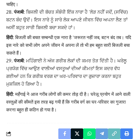
चाहिए।
पंजाबी:
ਬਿਜਲੀ ਦੀ ਬੱਚਤ ਸੰਬੰਧੀ ਇੱਕ ਨਾਰਾ ਹੈ ‘ਲੋੜ ਨਹੀਂ ਜਦੋਂ, (ਸਵਿੱਚ)
ਬਟਨ ਬੰਦ ਉਦੋਂ। ਇਸ ਨਾਰੇ ਨੂੰ ਸਾਰੇ ਲੋਕ ਆਪਣੇ ਜੀਵਨ ਵਿੱਚ ਅਪਨਾ ਲੈਣ ਤਾਂ
ਅਸੀਂ ਬਹੁਤ ਸਾਰੀ ਬਿਜਲੀ ਬਚਾ ਸਕਦੇ ਹਾਂ।
हिंदी:
बिजली की बचत सम्बन्धी एक नारा है ‘जरूरत नहीं जब, बटन बंद तब। यदि
इस नारे को सभी लोग अपने जीवन में अपना लें तो भी हम बहुत सारी बिजली बचा
सकते हैं।
पंजाबी:
ਮਹਿੰਗਾਈ ਨੇ ਅੱਜ ਗਰੀਬ ਲੋਕਾਂ ਦੀ ਕਮਰ ਤੋੜ ਦਿੱਤੀ ਹੈ। ਘਰੇਲੂ
ਪ੍ਰਯੋਗ ਵਿੱਚ ਆਉਣ ਵਾਲੀਆਂ ਵਸਤੂਆਂ ਦੀਆਂ ਕੀਮਤਾਂ ਇਸ ਕਦਰ ਵੱਧ
ਗਈਆਂ ਹਨ ਕਿ ਗਰੀਬ ਵਰਗ ਦਾ ਘਰ-ਪਰਿਵਾਰ ਦਾ ਗੁਜ਼ਾਰਾ ਕਰਨਾ ਬਹੁਤ
ਮੁਸ਼ਕਿਲ ਹੋ ਗਿਆ ਹੈ।
हिंदी:
महँगाई ने आज गरीब लोगों की कमर तोड़ दी है। घरेलू प्रयोग में आने वाली
वस्तुओं की कीमतें इस तरह बढ़ गयी हैं कि गरीब वर्ग का घर-परिवार का गुजारा
करना बहुत ही कठिन हो गया है।