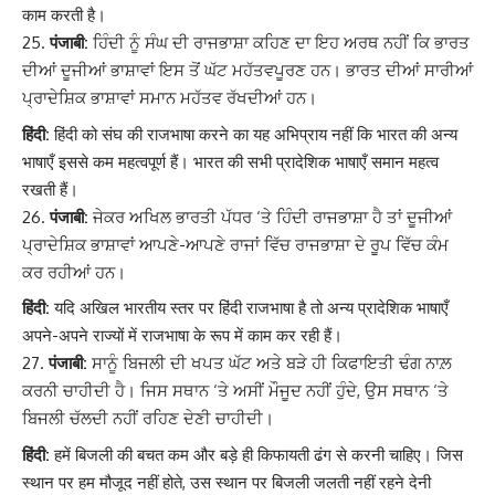
काम करती है।
पंजाबी:
ਹਿੰਦੀ ਨੂੰ ਸੰਘ ਦੀ ਰਾਜਭਾਸ਼ਾ ਕਹਿਣ ਦਾ ਇਹ ਅਰਥ ਨਹੀਂ ਕਿ ਭਾਰਤ
ਦੀਆਂ ਦੂਜੀਆਂ ਭਾਸ਼ਾਵਾਂ ਇਸ ਤੋਂ ਘੱਟ ਮਹੱਤਵਪੂਰਣ ਹਨ। ਭਾਰਤ ਦੀਆਂ ਸਾਰੀਆਂ
ਪ੍ਰਾਦੇਸ਼ਿਕ ਭਾਸ਼ਾਵਾਂ ਸਮਾਨ ਮਹੱਤਵ ਰੱਖਦੀਆਂ ਹਨ।
हिंदी:
हिंदी को संघ की राजभाषा करने का यह अभिप्राय नहीं कि भारत की अन्य
भाषाएँ इससे कम महत्वपूर्ण हैं। भारत की सभी प्रादेशिक भाषाएँ समान महत्व
रखती हैं।
पंजाबी:
ਜੇਕਰ ਅਖਿਲ ਭਾਰਤੀ ਪੱਧਰ ‘ਤੇ ਹਿੰਦੀ ਰਾਜਭਾਸ਼ਾ ਹੈ ਤਾਂ ਦੂਜੀਆਂ
ਪ੍ਰਾਦੇਸ਼ਿਕ ਭਾਸ਼ਾਵਾਂ ਆਪਣੇ-ਆਪਣੇ ਰਾਜਾਂ ਵਿੱਚ ਰਾਜਭਾਸ਼ਾ ਦੇ ਰੂਪ ਵਿੱਚ ਕੰਮ
ਕਰ ਰਹੀਆਂ ਹਨ।
हिंदी:
यदि अखिल भारतीय स्तर पर हिंदी राजभाषा है तो अन्य प्रादेशिक भाषाएँ
अपने-अपने राज्यों में राजभाषा के रूप में काम कर रही हैं।
पंजाबी:
ਸਾਨੂੰ ਬਿਜਲੀ ਦੀ ਖਪਤ ਘੱਟ ਅਤੇ ਬੜੇ ਹੀ ਕਿਫਾਇਤੀ ਢੰਗ ਨਾਲ਼
ਕਰਨੀ ਚਾਹੀਦੀ ਹੈ। ਜਿਸ ਸਥਾਨ ‘ਤੇ ਅਸੀਂ ਮੌਜੂਦ ਨਹੀਂ ਹੁੰਦੇ, ਉਸ ਸਥਾਨ ‘ਤੇ
ਬਿਜਲੀ ਚੱਲਦੀ ਨਹੀਂ ਰਹਿਣ ਦੇਣੀ ਚਾਹੀਦੀ।
हिंदी:
हमें बिजली की बचत कम और बड़े ही किफायती ढंग से करनी चाहिए। जिस
स्थान पर हम मौजूद नहीं होते, उस स्थान पर बिजली जलती नहीं रहने देनी