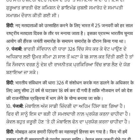
ਸ਼ੁਰੂਆਤ ਭਾਰਤੀ ਚੋਣ ਕਮਿਸ਼ਨ ਦੇ ਡਾਇਮੰਡ ਜੁਬਲੀ ਸਮਾਰੋਹ ਦੇ ਸਮਾਪਤੀ
ਸਮਾਗਮ ਦੌਰਾਨ ਕੀਤੀ ਗਈ ਸੀ।
हिंदी:
नए मतदाताओं को उत्साहित करने के लिए भारत में 25 जनवरी को हर साल
राष्ट्रीय मतदाता दिवस के तौर पर मनाया जाता है। इसका प्रारम्भ भारतीय चुनाव
आयोग की हीरक जयंती समारोह के समापन समारोह के दौरान किया गया था।
पंजाबी:
ਭਾਰਤੀ ਸੰਵਿਧਾਨ ਦੀ ਧਾਰਾ 326 ਵਿੱਚ ਸੋਧ ਕਰ ਕੇ ਵੋਟ ਪਾਉਣ ਦੇ
ਅਧਿਕਾਰ ਲਈ ਉਮਰ ਸੀਮਾ 21 ਸਾਲ ਤੋਂ ਘਟਾ ਕੇ 18 ਸਾਲ ਕਰ ਦਿੱਤੀ ਗਈ ਹੈ ਤਾਂ
ਕਿ ਨੌਜਵਾਨ ਵਰਗ ਨੂੰ ਦੇਸ਼ ਦੀ ਰਾਜਨੀਤਕ ਪ੍ਰਕਿਰਿਆ ਵਿੱਚ ਭਾਗ ਲੈਣ ਦੇ ਯੋਗ
ਬਣਾਇਆ ਜਾ ਸਕੇ।
हिंदी:
भारतीय संविधान की धारा 326 में संशोधन करके मत डालने के अधिकार के
लिए आयु सीमा 21 वर्ष से घटाकर 18 वर्ष कर दी गयी है ताकि नौजवान वर्ग को देश
की राजनीतिक प्रक्रिया में भाग लेने के योग्य बनाया जा सके।
पंजाबी:
ਮੋਬਾਇਲ ਅੱਜ ਸਾਡੀ ਜ਼ਿੰਦਗੀ ਦਾ ਅਹਿਮ ਹਿੱਸਾ ਬਣ ਗਿਆ ਹੈ।
ਫਿਰ ਵੀ ਸਾਨੂੰ ਇਸ ਦਾ ਬੜੀ ਹੀ ਸਮਝਦਾਰੀ ਨਾਲ਼ ਪ੍ਰਯੋਗ ਕਰਨਾ ਚਾਹੀਦਾ ਹੈ।
ਕੇਵਲ ਬਹੁਤ ਜਰੂਰੀ ਹੋਣ ‘ਤੇ ਹੀ ਮੋਬਾਇਲ ਫੋਨ ਦਾ ਪ੍ਰਯੋਗ ਕਰਨਾ ਚਾਹੀਦਾ ਹੈ।
हिंदी:
मोबाइल आज हमारी ज़िंदगी का महत्वपूर्ण हिस्सा बन गया है। फिर भी हमें
इसका बड़ी ही समझदारी से प्रयोग करना चाहिए। केवल बहुत जरूरी होने पर ही