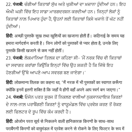
पंजाबी:
ਚੰਗੀਆਂ ਕਿਤਾਬਾਂ ਸੁੱਖ ਅਤੇ ਖੁਸ਼ੀਆਂ ਦਾ ਖ਼ਜ਼ਾਨਾ ਹੁੰਦੀਆਂ ਹਨ। ਇਹ
ਔਖੀ ਘੜੀ ਵਿੱਚ ਇਹ ਸਾਡਾ ਮਾਰਗਦਰਸ਼ਨ ਕਰਦੀਆਂ ਹਨ। ਜਿਨ੍ਹਾਂ ਲੋਕਾਂ ਨੂੰ
ਕਿਤਾਬਾਂ ਨਾਲ਼ ਪਿਆਰ ਹੁੰਦਾ ਹੈ, ਉਹਨਾਂ ਲਈ ਕਿਤਾਬਾਂ ਕਿਸੇ ਖਜਾਨੇ ਤੋਂ ਘੱਟ ਨਹੀਂ
ਹੁੰਦੀਆਂ।
हिंदी:
अच्छी पुस्तकें सुख तथा खुशियों का खजाना होती हैं। कठिनाई के समय यह
हमारा मार्गदर्शन करती है। जिन लोगों को पुस्तकों से प्यार होता है, उनके लिए
पुस्तकें किसी खजाने से कम नहीं होतीं।
पंजाबी:
ਲੋਕਮਾਨਿਆ ਤਿਲਕ ਦਾ ਕਹਿਣਾ ਸੀ- ‘ਮੈਂ ਨਰਕ ਵਿੱਚ ਵੀ ਕਿਤਾਬਾਂ
ਦਾ ਸਵਾਗਤ ਕਰਾਂਗਾ ਕਿਉਂਕਿ ਇਨ੍ਹਾਂ ਵਿੱਚ ਉਹ ਸ਼ਕਤੀ ਹੈ ਕਿ ਜਿੱਥੇ ਇਹ
ਹੋਣਗੀਆਂ ਉੱਥੇ ਆਪਣੇ-ਆਪ ਸਵਰਗ ਬਣ ਜਾਏਗਾ।’
हिंदी:
लोकमान्य तिलक का कहना था, “मैं नरक में भी पुस्तकों का स्वागत करूँगा
क्योंकि इनमें इतनी शक्ति है कि जहाँ ये होंगी वहाँ अपने आप स्वर्ग बन जाएगा।”
पंजाबी:
ਓਜੋਨ ਪਰਤ ਸੂਰਜ ਤੋਂ ਨਿਕਲਣ ਵਾਲੀਆਂ ਨੁਕਸਾਨਦਾਇਕ ਕਿਰਣਾਂ
ਦੇ ਨਾਲ਼-ਨਾਲ਼ ਪਰਾਬੈਂਗਣੀ ਕਿਰਣਾਂ ਨੂੰ ਵਾਯੂਮੰਡਲ ਵਿੱਚ ਪ੍ਰਵੇਸ਼ ਕਰਣ ਤੋਂ ਰੋਕਣ
ਲਈ ਫਿਲਟਰ ਦੇ ਰੂਪ ਵਿੱਚ ਕੰਮ ਕਰਦੀ ਹੈ।
हिंदी:
ओजोन परत सूर्य से निकलने वाली हानिकारक किरणों के साथ-साथ
पराबैंगनी किरणों को वायुमंडल में प्रवेश करने से रोकने के लिए फिल्टर के रूप में