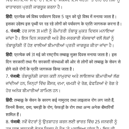
ਵਾਤਾਵਰਨ ਪ੍ਰਤੀ ਜਾਗਰੂਕ ਕਰਨਾ ਹੈ।
हिंदी:
प्रत्येक वर्ष विश्व पर्यावरण दिवस 5 जून को पूरे विश्व में मनाया जाता है।
इसका उद्देश्य इस पृथ्वी पर रह रहे लोगों को पर्यावरण के प्रति जागरूक करना है।
पंजाबी:
ਹਰ ਸਾਲ 31 ਮਈ ਨੂੰ ਕੌਮਾਂਤਰੀ ਤੰਬਾਕੂ ਮੁਕਤ ਦਿਵਸ ਮਨਾਇਆ
ਜਾਂਦਾ ਹੈ। ਇਸ ਦਿਨ ਸਰਕਾਰੀ ਅਤੇ ਗੈਰ-ਸਰਕਾਰੀ ਸੰਸਥਾਵਾਂ ਵਲੋਂ ਲੋਕਾਂ ਨੂੰ
ਤੰਬਾਕੂਨੋਸ਼ੀ ਤੋਂ ਹੋਣ ਵਾਲੀਆਂ ਬੀਮਾਰੀਆਂ ਪ੍ਰਤੀ ਜਾਗਰੂਕ ਕੀਤਾ ਜਾਂਦਾ ਹੈ।
हिंदी:
प्रत्येक वर्ष 31 मई को राष्ट्रीय तम्बाकू मुक्त दिवस मनाया जाता है। इस
दिन सरकारी तथा गैर सरकारी संस्थाओं की ओर से लोगों को तम्बाकू के सेवन से
होने वाले रोगों के प्रति जागरूक किया जाता है।
पंजाबी:
ਤੰਬਾਕੂਨੋਸ਼ੀ ਕਾਰਨ ਕਈ ਨਾਮੁਰਾਦ ਅਤੇ ਲਾਇਲਾਜ ਬੀਮਾਰੀਆਂ ਲੱਗ
ਜਾਂਦੀਆਂ ਹਨ, ਜਿਨ੍ਹਾਂ ਵਿੱਚ ਕੈਂਸਰ, ਦਮਾ, ਚਮੜੀ ਦੇ ਰੋਗ, ਫੇਫੜਿਆਂ ਦੇ ਰੋਗ ਤੇ
ਹੋਰ ਅਨੇਕ ਬੀਮਾਰੀਆਂ ਸ਼ਾਮਿਲ ਹਨ।
हिंदी:
तम्बाकू के सेवन के कारण कई नामुराद तथा लाइलाज रोग लग जाते हैं,
जिनमें कैंसर, दमा, चमड़ी के रोग, फेफड़ों के रोग तथा अन्य अनेक बीमारियाँ
शामिल हैं।
पंजाबी:
ਨਵੇਂ ਵੋਟਰਾਂ ਨੂੰ ਉਤਸ਼ਾਹਤ ਕਰਨ ਲਈ ਭਾਰਤ ਵਿੱਚ 25 ਜਨਵਰੀ ਨੂੰ
ਹਰ ਸਾਲ ਰਾਸ਼ਟਰੀ ਵੋਟਰ ਦਿਵਸ ਦੇ ਤੌਰ ‘ਤੇ ਮਨਾਇਆ ਜਾਂਦਾ ਹੈ। ਇਸ ਦੀ