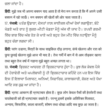
ਚਲਾ ਜਾਂਦਾ ਹੈ।
हिंदी:
मुझे जब भी अपना बचपन याद आता है तो मेरा मन करता है कि मैं अपने उसी
बचपन में खो जाऊँ। मन बचपन की खेलों की ओर चला जाता है।
पंजाबी:
ਪਤੰਗ ਉਡਾਣਾ, ਦੋਸਤਾਂ ਨਾਲ਼ ਸਾਈਕਲ ਦੀਆਂ ਰੇਸਾਂ ਲਗਾਉਣਾ, ਬੰਟੇ
ਖੇਡਣੇ ਅਤੇ ਰਾਤ ਨੂੰ ਲੁਕਣ-ਮੀਟੀ ਖੇਡਣਾ ਮੈਨੂੰ ਅੱਜ ਵੀ ਯਾਦ ਹੈ। ਤਪਦੀ ਗਰਮੀ
ਵਿੱਚ ਬਾਗ ਵਿੱਚ ਅੰਬ ਤੋੜ ਕੇ ਖਾਣੇ ਅਤੇ ਬਹੁਤ ਤੇਜ ਮੀਂਹ ਵਿੱਚ ਨਹਾਉਣਾ ਮੈਨੂੰ
ਬਹੁਤ ਚੰਗਾ ਲਗਦਾ ਸੀ।
हिंदी:
पतंग उडाना, मित्रों के साथ साइकिल दौड़ लगाना, कंचे खेलना और रात को
छुपा छुपाई खेलना मुझे आज भी याद है। तेज गर्मी में बाग में से आम तोड़कर खाना
तथा बहुत तेज वर्षा में नहाना मुझे बहुत अच्छा लगता था।
पंजाबी:
ਭ੍ਰਿਸ਼ਟ ਆਚਰਣ ਹੀ ਭ੍ਰਿਸ਼ਟਾਚਾਰ ਹੁੰਦਾ ਹੈ। ਕੁਝ ਲੋਕ ਕੇਵਲ ਪੈਸੇ
ਦੀ ਹੇਰਾਫੇਰੀ ਅਤੇ ਘਪਲੇਬਾਜੀ ਨੂੰ ਹੀ ਭ੍ਰਿਸ਼ਟਾਚਾਰ ਕਹਿੰਦੇ ਹਨ ਪਰ ਇਸ ਵਿੱਚ
ਇਸ ਤੋਂ ਇਲਾਵਾ ਮਿਲਾਵਟ, ਅਨਿਆਂ, ਸਿਫਾਰਿਸ਼, ਕਾਲਾਬਜਾਰੀ, ਸ਼ੋਸ਼ਣ ਅਤੇ ਧੋਖਾ
ਆਦਿ ਸਭ ਕੁਛ ਆ ਜਾਂਦਾ ਹੈ।
हिंदी:
भ्रष्ट आचरण ही भ्रष्टाचार होता है। कुछ लोग केवल पैसों की हेराफेरी तथा
घपलेबाजी को ही भ्रष्टाचार कहते हैं। परन्तु इसमें इसके अतिरिक्त मिलावट,
अन्याय, सिफारिश, काला बाजारी, शोषण तथा धोखा आदि सब कुछ आ जाता है।