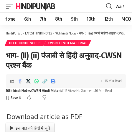
HINDIPUNJAB
Aa
Font
Resizer
Home
6th
7th
8th
9th
10th
12th
MCQ
HindiPunjab
>
LATEST HINDI NOTES
>
10th hindi Notes
>
भाग- (II) (ii) पंजाबी से हिंदी अनुवाद-CWSN प्रश्न बैंक
10TH HINDI NOTES
CWSN HINDI MATERIAL
भाग- (II) (ii) पंजाबी से हिंदी अनुवाद-CWSN
प्रश्न बैंक
16 Min Read
10th hindi Notes
CWSN Hindi Material
115 Views
No Comments
16 Min Read
Download article as PDF
इस पाठ को हिंदी में सुनें