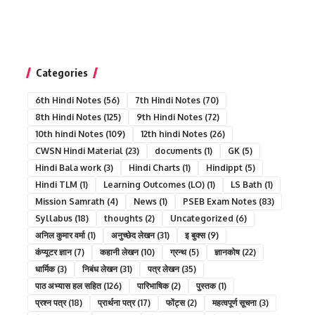
Categories
6th Hindi Notes
(56)
7th Hindi Notes
(70)
8th Hindi Notes
(125)
9th Hindi Notes
(72)
10th hindi Notes
(109)
12th hindi Notes
(26)
CWSN Hindi Material
(23)
documents
(1)
GK
(5)
Hindi Bala work
(3)
Hindi Charts
(1)
Hindippt
(5)
Hindi TLM
(1)
Learning Outcomes (LO)
(1)
LS Bath
(1)
Mission Samrath
(4)
News
(1)
PSEB Exam Notes
(83)
Syllabus
(18)
thoughts
(2)
Uncategorized
(6)
अनिल कुमार वर्मा
(1)
अनुच्छेद लेखन
(31)
इ बुक्स
(9)
कंप्यूटर ज्ञान
(7)
कहानी लेखन
(10)
ग्रन्थ
(5)
ज्ञानकोष
(22)
धार्मिक
(3)
निबंध लेखन
(31)
पत्र लेखन
(35)
पाठ अभ्यास हल सहित
(126)
पारिभाषिक
(2)
पुस्तक
(1)
प्रश्न पत्र
(18)
प्रार्थना पत्र
(17)
फोंट्स
(2)
महत्वपूर्ण सूचना
(3)