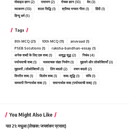
मोबाइल ज्ञान
(2)
रामायण
(2)
रोचक ज्ञान
(10)
वेद
(3)
व्याकरण
(113)
शाला सिद्धि
(1)
श्रीमद भगवत गीता
(1)
हिंदी
(1)
हिन्दु धर्म
(5)
Tags
8th MCQ
(21)
10th MCQ
(11)
anuvaad
(1)
PSEB Solutions
(1)
raksha-bandhan-essay
(1)
अनेक शब्दों के लिए एक शब्द
(1)
अशुद्ध शुद्ध
(2)
निबंध
(4)
पर्यायवाची शब्द
(1)
भाववाचक संज्ञा निर्माण
(1)
मुहावरे और लोकोक्तियाँ
(3)
मुहावरों /लोकोक्तियों
(1)
लिंग बदलो
(2)
वचन बदलो
(2)
विपरीत शब्द
(1)
विलोम शब्द
(1)
शब्द-शुद्धि
(1)
संधि
(1)
समरूपी भिन्नार्थक शब्द
(1)
समानार्थक शब्द (पर्यायवाची शब्द)
(1)
You Might Also Like
पाठ 21: मधुआ (लेखक: जयशंकर प्रसाद)