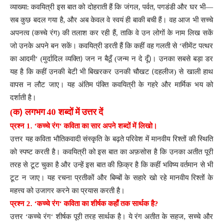
व्याख्या
:
कवयित्री
इस
बात
को
दोहराती
हैं
कि
जंगल
,
पर्वत
,
पगडंडी
और
घर
भी
—
सब
कुछ
बदल
गया
है
,
और
अब
केवल
वे
स्वयं
ही
बाकी
बची
हैं
।
वह
आज
भी
सच्चे
(
अपनत्व
कच्चे
रंग
)
की
तलाश
कर
रही
हैं
,
ताकि
वे
उन
लोगों
के
नाम
लिख
सकें
जो
उनके
अपने
बन
सकें
।
कवयित्री
डरती
हैं
कि
कहीं
वह
गलती
से
‘
सीमेंट
पत्थर
)
)
का
आदमी
‘ (
मुर्दादिल
व्यक्ति
जन
न
बैठूँ
(
जन्म
न
दे
दूँ
।
उनका
सबसे
बड़ा
डर
(
यह
है
कि
कहीं
उनकी
बेटी
भी
बिखरकर
उनकी
चौखट
दहलीज
)
से
खाली
हाथ
वापस
न
लौट
जाए
।
यह
अंतिम
पंक्ति
कवयित्री
के
गहरे
और
मार्मिक
भय
को
दर्शाती
है
।
)
(
क
लगभग
40
शब्दों
में
उत्तर
दें
प्रश्न
1. ‘
कच्चे
रंग
‘
कविता
का
सार
अपने
शब्दों
में
लिखो
।
उत्तर
यह
कविता
भौतिकवादी
संस्कृति
के
बढ़ते
परिवेश
में
मानवीय
रिश्तों
की
स्थिति
को
स्पष्ट
करती
है
।
कवयित्री
को
इस
बात
का
अफ़सोस
है
कि
उनका
अतीत
पूरी
तरह
से
टूट
चुका
है
और
उन्हें
इस
बात
की
फ़िक्र
है
कि
कहीं
भविष्य
वर्तमान
से
भी
टूट
न
जाए
।
यह
रचना
प्रतीकों
और
बिम्बों
के
सहारे
खो
रहे
मानवीय
रिश्तों
के
महत्त्व
को
उजागर
करने
का
प्रयास
करती
है
।
प्रश्न
2. ‘
कच्चे
रंग
‘
कविता
का
शीर्षक
कहाँ
तक
सार्थक
है
?
उत्तर
‘
कच्चे
रंग
‘
शीर्षक
पूरी
तरह
सार्थक
है
।
ये
रंग
अतीत
के
सहज
,
सच्चे
और