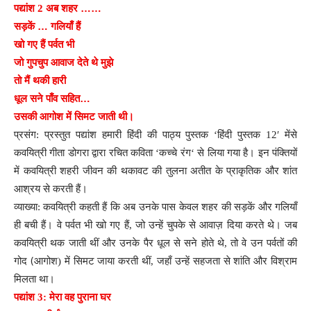
……
पद्यांश
2
अब
शहर
…
सड़कें
गलियाँ
हैं
खो
गए
हैं
पर्वत
भी
जो
गुपचुप
आवाज
देते
थे
मुझे
तो
मैं
थकी
हारी
…
धूल
सने
पाँव
सहित
उसकी
आगोश
में
सिमट
जाती
थी
।
प्रसंग
:
प्रस्तुत
पद्यांश
हमारी
हिंदी
की
पाठ्य
पुस्तक
‘
हिंदी
पुस्तक
12′
में
से
कवयित्री
गीता
डोगरा
द्वारा
रचित
कविता
‘
कच्चे
रंग
‘
से
लिया
गया
है
।
इन
पंक्तियों
में
कवयित्री
शहरी
जीवन
की
थकावट
की
तुलना
अतीत
के
प्राकृतिक
और
शांत
आश्रय
से
करती
हैं
।
व्याख्या
:
कवयित्री
कहती
हैं
कि
अब
उनके
पास
केवल
शहर
की
सड़कें
और
गलियाँ
ही
बची
हैं
।
वे
पर्वत
भी
खो
गए
हैं
,
जो
उन्हें
चुपके
से
आवाज़
दिया
करते
थे
।
जब
कवयित्री
थक
जाती
थीं
और
उनके
पैर
धूल
से
सने
होते
थे
,
तो
वे
उन
पर्वतों
की
(
गोद
आगोश
)
में
सिमट
जाया
करती
थीं
,
जहाँ
उन्हें
सहजता
से
शांति
और
विश्राम
मिलता
था
।
पद्यांश
3:
मेरा
वह
पुराना
घर