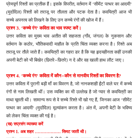
प्रेमपूर्ण
रिश्तों
का
प्रतीक
हैं
।
इसके
विपरीत
,
वर्तमान
में
‘
सीमेंट
पत्थर
का
आदमी
‘
)
(
मुर्दादिल
रिश्तों
को
तराजू
पर
तौलता
और
पटक
देता
है
।
कवयित्री
आज
भी
सच्चे
अपनत्व
को
लिखने
के
लिए
उन
कच्चे
रंगों
की
खोज
में
हैं
।
प्रश्न
3. ‘
कच्चे
रंग
‘
कविता
का
भाव
स्पष्ट
करें
।
)
उत्तर
कविता
का
मुख्य
भाव
अतीत
की
सहजता
(
गाँव
,
जंगल
के
नुकसान
और
वर्तमान
के
कठोर
,
भौतिकवादी
माहौल
के
प्रति
चिंता
व्यक्त
करना
है
।
रिश्ते
अब
तराजू
पर
तौले
जाते
हैं
।
कवयित्री
का
गहरा
डर
है
कि
यह
हृदयहीनता
कहीं
उनकी
(
–
)
अपनी
बेटी
को
भी
बिखेर
छितरे
छितरे
न
दे
और
वह
खाली
हाथ
लौट
जाए
।
–
प्रश्न
4. ‘
कच्चे
रंग
‘
कविता
में
कौन
कौन
से
मानवीय
रिश्तों
का
विवरण
है
?
उत्तर
कविता
में
पुरानी
बड़ी
माँ
का
विवरण
है
,
जो
नानकशाही
ईंटों
वाले
घर
में
कच्चे
रंगों
से
नाम
लिखती
थीं
।
उस
व्यक्ति
का
भी
उल्लेख
है
जो
प्यार
से
कवयित्री
का
माथा
चूमती
थी
।
सामान्य
रूप
से
वे
सच्चे
रिश्ते
भी
खो
गए
हैं
,
जिनका
आज
‘
सीमेंट
)
पत्थर
का
आदमी
‘ (
मुर्दादिल
मूल्यांकन
करता
है
।
अंत
में
,
अपनी
बेटी
के
भविष्य
को
लेकर
चिंता
व्यक्त
की
गई
है
।
)
(
ख
सप्रसंग
व्याख्या
करें
प्रश्न 1.
अब शहर
………………
सिमट जाती थी।