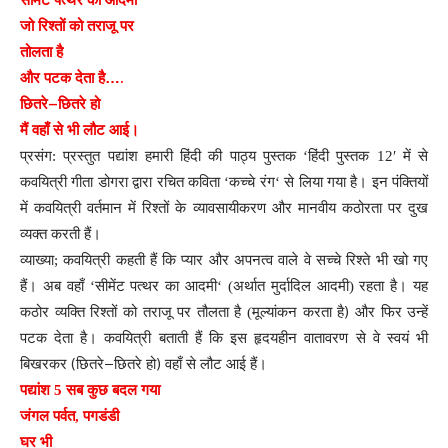
सीमेंट
पत्थर
का
आदमी
जो
रिश्तों
को
तराजू
पर
तोलता
है
….
और
पटक
देता
है
–
छितरे
छितरे
हो
मैं
वहाँ
से
भी
लौट
आई
।
प्रसंग
:
प्रस्तुत
पद्यांश
हमारी
हिंदी
की
पाठ्य
पुस्तक
‘
हिंदी
पुस्तक
12′
में
से
कवयित्री
गीता
डोगरा
द्वारा
रचित
कविता
‘
कच्चे
रंग
‘
से
लिया
गया
है
।
इन
पंक्तियों
में
कवयित्री
वर्तमान
में
रिश्तों
के
व्यावसायीकरण
और
मानवीय
कठोरता
पर
दुख
व्यक्त
करती
हैं
।
व्याख्या
;
कवयित्री
कहती
हैं
कि
प्यार
और
अपनत्व
वाले
वे
सच्चे
रिश्ते
भी
खो
गए
।
हैं
अब
वहाँ
‘
सीमेंट
पत्थर
का
आदमी
‘ (
अर्थात
मुर्दादिल
आदमी
)
रहता
है
।
यह
)
कठोर
व्यक्ति
रिश्तों
को
तराजू
पर
तौलता
है
(
मूल्यांकन
करता
है
और
फिर
उन्हें
पटक
देता
है
।
कवयित्री
बताती
हैं
कि
इस
हृदयहीन
वातावरण
से
वे
स्वयं
भी
(
–
)
बिखरकर
छितरे
छितरे
हो
वहाँ
से
लौट
आई
हैं
।
पद्यांश
5
सब
कुछ
बदल
गया
जंगल
पर्वत
,
पगडंडी
घर
भी