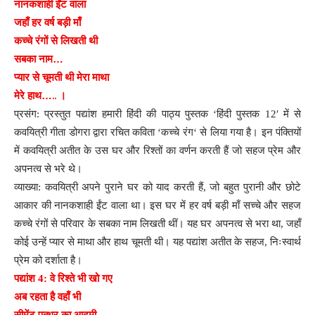
नानकशाही
ईंट
वाला
जहाँ
हर
वर्ष
बड़ी
माँ
कच्चे
रंगों
से
लिखती
थी
…
सबका
नाम
प्यार
से
चूमती
थी
मेरा
माथा
…..
मेरे
हाथ
।
प्रसंग
:
प्रस्तुत
पद्यांश
हमारी
हिंदी
की
पाठ्य
पुस्तक
‘
हिंदी
पुस्तक
12′
में
से
कवयित्री
गीता
डोगरा
द्वारा
रचित
कविता
‘
कच्चे
रंग
‘
से
लिया
गया
है
।
इन
पंक्तियों
में
कवयित्री
अतीत
के
उस
घर
और
रिश्तों
का
वर्णन
करती
हैं
जो
सहज
प्रेम
और
अपनत्व
से
भरे
थे
।
व्याख्या
:
कवयित्री
अपने
पुराने
घर
को
याद
करती
हैं
,
जो
बहुत
पुरानी
और
छोटे
आकार
की
नानकशाही
ईंट
वाला
था
।
इस
घर
में
हर
वर्ष
बड़ी
माँ
सच्चे
और
सहज
।
कच्चे
रंगों
से
परिवार
के
सबका
नाम
लिखती
थीं
यह
घर
अपनत्व
से
भरा
था
,
जहाँ
कोई
उन्हें
प्यार
से
माथा
और
हाथ
चूमती
थी
।
यह
पद्यांश
अतीत
के
सहज
,
निःस्वार्थ
प्रेम
को
दर्शाता
है
।
पद्यांश
4:
वे
रिश्ते
भी
खो
गए
अब
रहता
है
वहाँ
भी