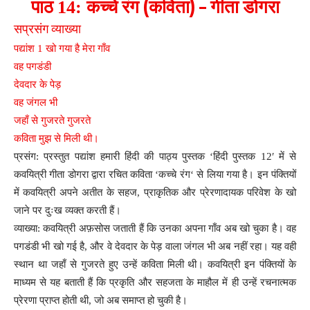
(
) –
पाठ
14:
कच्चे
रंग
कविता
गीता
डोगरा
सप्रसंग
व्याख्या
पद्यांश
1
खो
गया
है
मेरा
गाँव
वह
पगडंडी
देवदार
के
पेड़
वह
जंगल
भी
जहाँ
से
गुजरते
गुजरते
कविता
मुझ
से
मिली
थी
।
प्रसंग
:
प्रस्तुत
पद्यांश
हमारी
हिंदी
की
पाठ्य
पुस्तक
‘
हिंदी
पुस्तक
12′
में
से
कवयित्री
गीता
डोगरा
द्वारा
रचित
कविता
‘
कच्चे
रंग
‘
से
लिया
गया
है
।
इन
पंक्तियों
में
कवयित्री
अपने
अतीत
के
सहज
,
प्राकृतिक
और
प्रेरणादायक
परिवेश
के
खो
जाने
पर
दुःख
व्यक्त
करती
हैं
।
व्याख्या
:
कवयित्री
अफ़सोस
जताती
हैं
कि
उनका
अपना
गाँव
अब
खो
चुका
है
।
वह
पगडंडी
भी
खो
गई
है
,
और
वे
देवदार
के
पेड़
वाला
जंगल
भी
अब
नहीं
रहा
।
यह
वही
स्थान
था
जहाँ
से
गुजरते
हुए
उन्हें
कविता
मिली
थी
।
कवयित्री
इन
पंक्तियों
के
माध्यम
से
यह
बताती
हैं
कि
प्रकृति
और
सहजता
के
माहौल
में
ही
उन्हें
रचनात्मक
प्रेरणा
प्राप्त
होती
थी
,
जो
अब
समाप्त
हो
चुकी
है
।