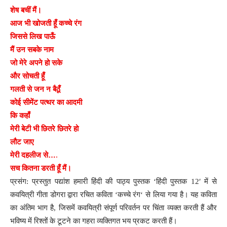
शेष
बचीं
मैं
।
आज
भी
खोजती
हूँ
कच्चे
रंग
जिससे
लिख
पाऊँ
मैं
उन
सबके
नाम
जो
मेरे
अपने
हो
सके
और
सोचती
हूँ
गलती
से
जन
न
बैठूँ
कोई
सीमेंट
पत्थर
का
आदमी
कि
कहाँ
मेरी
बेटी
भी
छितरे
छितरे
हो
लौट
जाए
….
मेरी
दहलीज
से
सच
कितना
डरती
हूँ
मैं
।
प्रसंग
:
प्रस्तुत
पद्यांश
हमारी
हिंदी
की
पाठ्य
पुस्तक
‘
हिंदी
पुस्तक
12′
में
से
कवयित्री
गीता
डोगरा
द्वारा
रचित
कविता
‘
कच्चे
रंग
‘
से
लिया
गया
है
।
यह
कविता
का
अंतिम
भाग
है
,
जिसमें
कवयित्री
संपूर्ण
परिवर्तन
पर
चिंता
व्यक्त
करती
हैं
और
भविष्य
में
रिश्तों
के
टूटने
का
गहरा
व्यक्तिगत
भय
प्रकट
करती
हैं
।