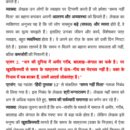
करते
हैं
।
:
व्याख्या
लेखक
उन
लोगों
के
व्यवहार
पर
टिप्पणी
करते
हैं
जो
हमेशा
‘
समय
नहीं
मिला
‘
का
बहाना
बनाकर
अपनी
आलस्य
और
अव्यवस्था
को
छिपाते
हैं
।
लेखक
का
(
)
व्यक्तिगत
अनुभव
यह
है
कि
जो
लोग
सचमुच
बड़े
सफल
और
व्यस्त
होते
हैं
,
वे
समय
का
मूल्य
समझते
हैं
।
इसलिए
उनका
जीवन
और
कार्य
,
विशेषकर
पत्र
व्यवहार
,
बहुत
व्यवस्थित
होता
है
।
वे
अपने
हर
रोज़
के
काम
को
उसी
दिन
निपटा
देते
हैं
।
इसका
तात्पर्य
है
कि
समय
न
मिलने
का
बहाना
बनाना
सफलता
की
नहीं
,
बल्कि
कमजोरी
की
निशानी
है
।
–
प्रश्न
2. “
धन
की
दुनिया
में
अमीर
गरीब
,
बादशाह
कंगाल
का
फर्क
है
।
पर
–
खुशकिस्मती
से
समय
के
साम्राज्य
में
ऊंच
नीच
का
भेदभाव
नहीं
है
।
वक्त
के
“
निजाम
में
सब
बराबर
हैं
,
उसमें
आदर्श
लोकतंत्र
है
।
:
प्रसंग
यह
गद्यांश
‘
हिंदी
पुस्तक
12′
से
संकलित
‘
समय
नहीं
मिला
‘
नामक
निबंध
से
लिया
गया
है
।
इस
निबंध
के
लेखक
श्री
मन्नारायण
हैं
।
लेखक
यहाँ
समय
को
धन
से
अधिक
महत्व
देते
हुए
,
समय
की
सर्वव्यापी
समानता
का
वर्णन
कर
रहे
हैं
।
:
–
व्याख्या
लेखक
तुलना
करते
हैं
कि
धन
संपत्ति
के
मामले
में
समाज
में
अमीर
,
गरीब
,
बादशाह
और
कंगाल
के
बीच
स्पष्ट
रूप
से
बड़ा
फर्क
होता
है
।
लेकिन
लेखक
इसे
(
)
मनुष्य
की
खुशकिस्मती
मानते
हैं
कि
समय
के
साम्राज्य
वक्त
के
निज़ाम
में
ऐसा