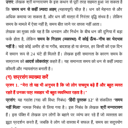
:
उत्तर
लेखक
श्री
मन्नारायण
के
इस
कथन
से
पूरी
तरह
सहमत
हुआ
जा
सकता
है
)
कि
समय
धन
से
कहीं
ज़्यादा
अहम्
(
महत्वपूर्ण
चीज़
है
।
धन
को
मेहनत
से
और
अधिक
कमाया
जा
सकता
है
,
और
धन
की
मात्रा
में
निरंतर
वृद्धि
संभव
है
।
लेकिन
समय
के
मामले
में
ऐसा
नहीं
है
;
समय
बीत
जाने
पर
वापस
नहीं
आता
।
लेखक
का
मुख्य
तर्क
यह
है
कि
धनवान
और
निर्धन
के
बीच
धन
की
दुनिया
में
बड़ा
(
)
–
फर्क
होता
है
,
लेकिन
समय
के
निज़ाम
व्यवस्था
में
कोई
ऊँच
नीच
का
भेदभाव
।
नहीं
है
चाहे
कोई
अमीर
हो
या
गरीब
,
बादशाह
हो
या
कंगाल
,
हर
किसी
को
एक
दिन
में
समान
रूप
से
24
घंटे
ही
मिलते
हैं
।
लेखक
इसी
समानता
के
कारण
समय
के
साम्राज्य
को
आदर्श
लोकतंत्र
कहते
हैं
।
यह
समानता
समय
को
धन
से
कहीं
ज़्यादा
कीमती
और
न्यायसंगत
बनाती
है
।
)
(
ग
सप्रसंग
व्याख्या
करें
प्रश्न
1. “
मेरा
तो
यह
भी
अनुभव
है
कि
जो
लोग
सचमुच
बड़े
हैं
और
बहुत
व्यस्त
“
रहते
हैं
उनका
पत्र
व्यवहार
भी
बहुत
व्यवस्थित
रहता
है
।
:
(
:
)
प्रसंग
यह
गद्यांश
गद्य
की
विधा
निबंध
‘
हिंदी
पुस्तक
12′
से
संकलित
‘
समय
नहीं
मिला
‘
नामक
निबंध
से
लिया
गया
है
।
इस
निबंध
के
लेखक
श्री
मन्नारायण
हैं
।
इस
पंक्ति
में
लेखक
उन
लोगों
के
बहाने
पर
व्यंग्य
कर
रहे
हैं
जो
व्यस्तता
का
झूठा
प्रदर्शन
करते
हैं
,
जबकि
वे
लोग
जो
वास्तव
में
सफल
हैं
,
समय
का
सदुपयोग