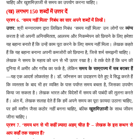
चाहिए
और
खुशमिज़ाजी
से
समय
का
उपयोग
करना
चाहिए
।
)
(
ख
लगभग
150
शब्दों
में
उत्तर
दें
प्रश्न
6. ‘
समय
नहीं
मिला
‘
निबंध
का
सार
अपने
शब्दों
में
लिखें
।
:
उत्तर
श्री
मन्नारायण
द्वारा
लिखित
निबंध
‘
समय
नहीं
मिला
‘
उन
लोगों
पर
व्यंग्य
करता
है
जो
अपनी
अनियमितता
,
आलस्य
और
निकम्मेपन
को
छिपाने
के
लिए
हमेशा
यह
बहाना
बनाते
हैं
कि
उन्हें
काम
पूरा
करने
के
लिए
समय
नहीं
मिला
।
लेखक
कहते
हैं
कि
यह
बहाना
बनाना
अपनी
कमजोरी
को
छिपाना
है
,
जिसे
शर्म
समझनी
चाहिए
।
लेखक
ने
समय
के
महत्व
को
धन
से
भी
ऊपर
रखा
है
।
वे
तर्क
देते
हैं
कि
धन
की
दुनिया
में
अमीर
और
गरीब
का
फर्क
है
,
लेकिन
समय
के
साम्राज्य
में
सब
बराबर
हैं
.
—
यह
एक
आदर्श
लोकतंत्र
है
।
डॉ
जॉनसन
का
उदाहरण
देते
हुए
वे
सिद्ध
करते
हैं
कि
व्यस्तता
के
बाद
भी
हर
व्यक्ति
के
पास
पर्याप्त
समय
बचता
है
,
जिसका
उपयोग
किया
जा
सकता
है
।
लेखक
भारत
और
विदेशों
में
समय
की
पाबंदी
की
तुलना
करते
हैं
।
अंत
में
,
लेखक
सलाह
देते
हैं
कि
हमें
अपने
समय
का
पूरा
फ़ायदा
उठाना
चाहिए
,
पर
हमें
मशीन
जैसा
कठोर
नहीं
बनना
चाहिए
,
बल्कि
खुशमिज़ाजी
के
साथ
जीवन
जीना
चाहिए
।
प्रश्न
7. ‘
समय
धन
से
भी
कहीं
ज़्यादा
अहम्
चीज़
है
‘ –
लेखक
के
इस
कथन
से
आप
कहाँ
तक
सहमत
हैं
?