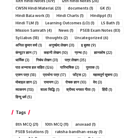
10th hindi Notes
(109)
12th hindi Notes
(26)
CWSN Hindi Material
(23)
documents
(1)
GK
(5)
Hindi Bala work
(3)
Hindi Charts
(1)
Hindippt
(5)
Hindi TLM
(1)
Learning Outcomes (LO)
(1)
LS Bath
(1)
Mission Samrath
(4)
News
(1)
PSEB Exam Notes
(83)
Syllabus
(18)
thoughts
(2)
Uncategorized
(6)
अनिल कुमार वर्मा
(1)
अनुच्छेद लेखन
(31)
इ बुक्स
(9)
कंप्यूटर ज्ञान
(7)
कहानी लेखन
(10)
ग्रन्थ
(5)
ज्ञानकोष
(22)
धार्मिक
(3)
निबंध लेखन
(31)
पत्र लेखन
(35)
पाठ अभ्यास हल सहित
(126)
पारिभाषिक
(2)
पुस्तक
(1)
प्रश्न पत्र
(18)
प्रार्थना पत्र
(17)
फोंट्स
(2)
महत्वपूर्ण सूचना
(3)
मोबाइल ज्ञान
(2)
रामायण
(2)
रोचक ज्ञान
(10)
वेद
(3)
व्याकरण
(113)
शाला सिद्धि
(1)
श्रीमद भगवत गीता
(1)
हिंदी
(1)
हिन्दु धर्म
(5)
Tags
8th MCQ
(21)
10th MCQ
(11)
anuvaad
(1)
PSEB Solutions
(1)
raksha-bandhan-essay
(1)