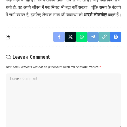
कोई
भेदभाव
नहीं
है
।
समय
सबको
समान
रूप
से
मिलता
है
।
चाहे
कोई
कितना
भी
धनी
हो
,
वह
अपने
जीवन
में
एक
मिनट
भी
बढ़ा
नहीं
सकता
।
चूंकि
समय
के
बंटवारे
में
सभी
बराबर
हैं
,
इसलिए
लेखक
समय
की
व्यवस्था
को
आदर्श
लोकतंत्र
कहते
हैं
।
Leave a Comment
Your email address will not be published.
Required fields are marked
*