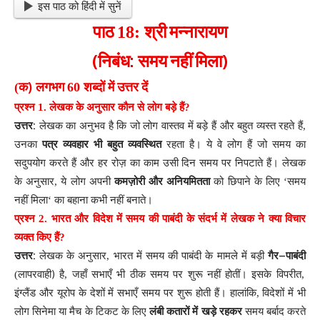
इस पाठ को हिंदी में सुनें
पाठ
18:
श्री
मन्नारायण
(
:
)
निबंध
समय
नहीं
मिला
)
(
क
लगभग
60
शब्दों
में
उत्तर
दें
प्रश्न
1.
लेखक
के
अनुसार
कौन
से
लोग
बड़े
हैं
?
:
उत्तर
लेखक
का
अनुभव
है
कि
जो
लोग
वास्तव
में
बड़े
हैं
और
बहुत
व्यस्त
रहते
हैं
,
उनका
पत्र
व्यवहार
भी
बहुत
व्यवस्थित
रहता
है
।
ये
वे
लोग
हैं
जो
समय
का
सदुपयोग
करते
हैं
और
हर
रोज़
का
काम
उसी
दिन
समय
पर
निपटाते
हैं
।
लेखक
के
अनुसार
,
ये
लोग
अपनी
कमज़ोरी
और
अनियमितता
को
छिपाने
के
लिए
‘
समय
नहीं
मिला
‘
का
बहाना
कभी
नहीं
बनाते
।
प्रश्न
2.
भारत
और
विदेश
में
समय
की
पाबंदी
के
संदर्भ
में
लेखक
ने
क्या
विचार
व्यक्त
किए
हैं
?
:
–
उत्तर
लेखक
के
अनुसार
,
भारत
में
समय
की
पाबंदी
के
मामले
में
बड़ी
गैर
पाबंदी
)
(
लापरवाही
है
,
जहाँ
सभाएँ
भी
ठीक
समय
पर
शुरू
नहीं
होतीं
।
इसके
विपरीत
,
इंग्लैंड
और
यूरोप
के
देशों
में
सभाएँ
समय
पर
शुरू
होती
हैं
।
हालांकि
,
विदेशों
में
भी
लोग
सिनेमा
या
मैच
के
टिकट
के
लिए
लंबी
कतारों
में
खड़े
रहकर
समय
बर्बाद
करते