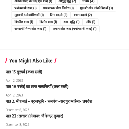
अनेक शब्दों के लिए एक शब्द
(1)
अशुद्ध शुद्ध
(2)
निबंध
(4)
पर्यायवाची शब्द
(1)
भाववाचक संज्ञा निर्माण
(1)
मुहावरे और लोकोक्तियाँ
(3)
मुहावरों /लोकोक्तियों
(1)
लिंग बदलो
(2)
वचन बदलो
(2)
विपरीत शब्द
(1)
विलोम शब्द
(1)
शब्द-शुद्धि
(1)
संधि
(1)
समरूपी भिन्नार्थक शब्द
(1)
समानार्थक शब्द (पर्यायवाची शब्द)
(1)
You Might Also Like
पाठ 15 गुरपर्व (कक्षा छठी)
April 2, 2023
पाठ 18 रसोई का ताज सब्बजियाँ (कक्षा छठी)
April 2, 2023
पाठ 2. मीराबाई • ब्रजभूमि • समर्पण •सद्गुरु महिमा• उपदेश
December 8, 2025
पाठ 22: तत्सत (लेखक: जैनेन्द्र कुमार)
December 8, 2025