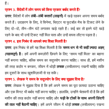
हैं
।
प्रश्न
3.
विदेशों
में
लोग
समय
को
किस
प्रकार
बर्बाद
करते
हैं
?
:
–
(
)
उत्तर
विदेशों
में
लोग
लंबी
लंबी
कतारों
लाइनों
में
खड़े
रहकर
अपना
समय
बर्बाद
करते
हैं
।
उदाहरण
के
लिए
,
वे
सिनेमा
,
थिएटर
या
फुटबॉल
मैच
के
टिकट
लेने
के
–
–
लिए
दो
दो
,
तीन
तीन
घंटे
लगातार
खड़े
रहते
हैं
।
कई
बार
तो
इतने
घंटे
खड़े
रहने
के
बाद
भी
उन्हें
टिकट
नहीं
मिल
पाता
और
उन्हें
वापस
लौटना
पड़ता
है
।
प्रश्न
4.
इस
निबंध
से
आपको
क्या
शिक्षा
मिलती
है
?
:
उत्तर
इस
निबंध
से
हमें
यह
शिक्षा
मिलती
है
कि
समय
धन
से
भी
कहीं
ज़्यादा
अहम्
(
)
।
महत्वपूर्ण
है
हमें
अपनी
कमज़ोरी
छिपाने
के
लिए
‘
समय
नहीं
मिला
‘
का
बहाना
नहीं
बनाना
चाहिए
,
बल्कि
समय
का
सदुपयोग
करना
चाहिए
।
साथ
ही
,
हमें
मशीन
)
की
तरह
कठोर
न
बनकर
,
जीवन
में
थोड़ी
लचक
(
लचीलापन
रखनी
चाहिए
ताकि
हम
दूसरों
के
साथ
खुशमिज़ाजी
से
रह
सकें
।
प्रश्न
5.
लेखक
ने
समय
के
सदुपयोग
के
लिए
क्या
सुझाव
दिया
है
?
:
उत्तर
लेखक
ने
सुझाव
दिया
है
कि
हमें
अपने
समय
का
पूरा
फ़ायदा
उठाना
चाहिए
और
एक
मिनट
भी
बर्बाद
नहीं
करना
चाहिए
।
हालांकि
,
उन्होंने
चेतावनी
दी
है
कि
हमें
मशीन
की
तरह
कठोर
नहीं
बनना
चाहिए
और
घड़ी
के
टोकों
के
साथ
अपनी
ज़िंदगी
।
)
की
ताल
नहीं
बैठानी
चाहिए
हमें
अपने
जीवन
में
थोड़ी
लचक
(
लचीलापन
रखना