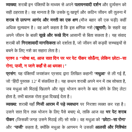
:
व्याख्या
शराबी
इन
पंक्तियों
के
माध्यम
से
अपने
पलायनवादी
दर्शन
और
दुर्व्यसन
को
सही
ठहराता
है
।
वह
मानता
है
कि
उसके
दुःखपूर्ण
और
कठिन
जीवन
की
तुलना
में
)
शराब
से
उत्पन्न
आनंद
और
मस्ती
का
एक
क्षण
(
मौज
बहार
की
एक
घड़ी
कहीं
(
अधिक
मूल्यवान
है
।
वह
आगे
कहता
है
कि
इस
क्षणिक
नशे
खुमारी
)
के
सहारे
वह
अपने
जीवन
के
बाकी
सूखे
और
रूखे
दिन
आसानी
से
बिता
सकता
है
।
यह
संवाद
शराबी
की
निराशावादी
मानसिकता
को
दर्शाता
है
,
जो
जीवन
की
कड़वी
सच्चाइयों
से
बचने
के
लिए
नशे
का
सहारा
लेता
है
।
–
प्रश्न
8
“
सोचा
था
,
आज
सात
दिन
पर
भर
पेट
पीकर
सोऊँगा
,
लेकिन
छोटा
सा
“
रोना
,
पाजी
,
न
जाने
कहाँ
से
आ
धमका
।
:
प्रसंग
यह
पंक्तियाँ
जयशंकर
प्रसाद
द्वारा
लिखित
कहानी
‘
मधुआ
‘
से
ली
गई
हैं
,
जो
‘
हिंदी
पुस्तक
12′
में
संकलित
है
।
यह
कथन
शराबी
अपने
मन
में
तब
सोचता
है
,
जब
मधुआ
को
मिठाई
खिलाने
और
खुद
भोजन
करने
के
बाद
सोने
के
लिए
लेटा
होता
है
,
तभी
बालक
रोता
हुआ
दिखाई
देता
है
।
:
व्याख्या
शराबी
यहाँ
निजी
आराम
में
पड़े
व्यवधान
पर
निराशा
व्यक्त
कर
रहा
है
।
उसने
सात
दिन
तक
भोजन
के
लिए
पैसे
बचाए
थे
,
ताकि
आज
वह
भर
पेट
शराब
)
–
पीकर
(
जिसकी
जगह
उसने
मिठाई
ली
सो
सके
।
वह
मधुआ
को
‘
छोटा
सा
रोना
‘
और
‘
पाजी
‘
कहता
है
,
क्योंकि
मधुआ
के
आगमन
ने
उसकी
आलसी
और
निश्चिंत