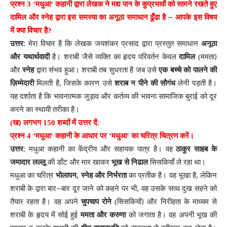
प्रश्न
3
‘
मधुआ
‘
कहानी
द्वारा
लेखक
ने
मद्य
पान
के
कुप्रभावों
को
सामने
रखते
हुए
–
दामिल
और
स्नेह
द्वारा
इस
समस्या
का
अनूठा
समाधान
ढूँढा
है
आपके
इस
विषय
में
क्या
विचार
है
?
:
उत्तर
मेरा
विचार
है
कि
लेखक
जयशंकर
प्रसाद
द्वारा
प्रस्तुत
समाधान
अनूठा
)
और
यथार्थवादी
है
।
शराबी
जैसे
व्यक्ति
का
हृदय
परिवर्तन
केवल
दामिल
(
ममता
और
स्नेह
द्वारा
संभव
हुआ
।
शराबी
तब
सुधरता
है
जब
उसे
एक
बच्चे
को
पालने
की
ज़िम्मेदारी
मिलती
है
,
जिसके
कारण
उसे
शराब
न
पीने
की
सौगंध
लेनी
पड़ती
है
।
यह
दर्शाता
है
कि
भावनात्मक
जुड़ाव
और
कर्तव्य
की
भावना
सामाजिक
बुराई
को
दूर
करने
का
स्थायी
तरीका
है
।
)
:
(
ख
लगभग
150
शब्दों
में
उत्तर
दें
प्रश्न
4
‘
मधुआ
‘
कहानी
के
आधार
पर
‘
मधुआ
‘
का
चरित्र
चित्रण
करें
।
:
उत्तर
मधुआ
कहानी
का
केंद्रीय
और
सहायक
पात्र
है
।
वह
ठाकुर
साहब
के
जमादार
लल्लू
की
डाँट
और
मार
खाकर
भूख
से
निढाल
सिसकियाँ
ले
रहा
था
।
मधुआ
का
चरित्र
भोलापन
,
स्नेह
और
निर्भरता
का
प्रतीक
है
।
वह
भूखा
है
,
लेकिन
–
शराबी
के
द्वारा
बार
बार
दूर
जाने
को
कहने
पर
भी
,
वह
उसके
साथ
दुख
सहने
को
)
तैयार
रहता
है
।
वह
अपने
चुपचाप
रोने
(
सिसकियों
और
निरीहता
के
माध्यम
से
शराबी
के
हृदय
में
सोई
हुई
ममता
और
करुणा
को
जगाता
है
।
वह
अपनी
भूख
की