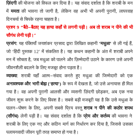
ज़िंदगी
की
योजना
को
विफल
कर
दिया
है
।
यह
संवाद
दर्शाता
है
कि
शराबी
के
मन
में
ममता
की
भावना
तो
जागी
है
,
लेकिन
वह
अभी
भी
अपनी
पुरानी
,
लापरवाह
दिनचर्या
से
चिपके
रहना
चाहता
है
।
–
प्रश्न
9
“
बैठे
बैठाए
यह
हत्या
कहाँ
से
लगनी
पड़ी
।
अब
तो
शराब
न
पीने
की
भी
“
सौगंध
लेनी
पड़ी
।
:
प्रसंग
यह
पंक्तियाँ
जयशंकर
प्रसाद
द्वारा
लिखित
कहानी
‘
मधुआ
‘
से
ली
गई
हैं
,
जो
‘
हिंदी
पुस्तक
12′
में
संकलित
है
।
यह
कथन
कहानी
के
अंत
में
शराबी
अपने
मन
में
सोचता
है
,
जब
मधुआ
को
पालने
और
ज़िम्मेदारी
उठाने
के
कारण
उसे
अपनी
जीवनशैली
बदलने
के
लिए
मजबूर
होना
पड़ता
है
।
:
–
व्याख्या
शराबी
यहाँ
आत्म
संवाद
करते
हुए
मधुआ
की
जिम्मेदारी
को
एक
(
अनावश्यक
और
भारी
बोझ
‘
हत्या
‘)
के
रूप
में
देखता
है
,
जो
उसे
अनायास
ही
मिल
गया
है
।
वह
अपनी
पुरानी
आलसी
और
व्यसनी
ज़िंदगी
छोड़कर
,
अब
एक
नया
जीवन
शुरू
करने
के
लिए
विवश
है
।
सबसे
बड़ी
मजबूरी
यह
है
कि
उसे
मधुआ
के
–
पालन
पोषण
के
लिए
,
अपनी
सबसे
प्रिय
वस्तु
शराब
न
पीने
की
कठोर
शपथ
(
)
सौगंध
लेनी
पड़ी
है
।
यह
संवाद
दर्शाता
है
कि
प्रेम
और
कर्तव्य
की
भावना
ने
शराबी
के
लिए
एक
नए
और
कठिन
मार्ग
का
निर्धारण
कर
दिया
है
,
जिससे
उसका
पलायनवादी
जीवन
पूरी
तरह
समाप्त
हो
गया
है
।