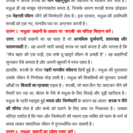
परवाह
न
करके
शराबी
की
मीन
सहानुभूति
को
सहजता
से
स्वीकार
कर
लेता
है
।
मधुआ
ही
वह
मासूम
प्रेरणास्रोत
बनता
है
,
जिसके
कारण
शराबी
शराब
छोड़कर
एक
मेहनती
जीवन
जीने
की
जिम्मेदारी
लेता
है
।
इस
प्रकार
,
मधुआ
की
उपस्थिति
शराबी
को
एक
नए
,
मानवीय
पथ
पर
अग्रसर
करती
है
।
प्रश्न
5
‘
मधुआ
‘
कहानी
के
आधार
पर
‘
शराबी
‘
का
चरित्र
चित्रण
करें
।
:
उत्तर
शराबी
कहानी
का
वह
पात्र
है
जो
अत्यधिक
दुर्व्यसनी
,
लापरवाह
और
पलायनवादी
है
।
वह
अपनी
सारी
कमाई
शराब
पर
खर्च
करता
है
और
मानता
है
कि
“
“
मौज
बहार
की
एक
घड़ी
,
एक
लम्बे
दुःखपूर्ण
जीवन
से
अच्छी
है
।
वह
कहानियाँ
सुनाकर
पैसे
कमाता
है
और
अपनी
खुमारी
में
मस्त
रहता
है
।
हालांकि
,
शराबी
के
भीतर
गहरी
मानवीय
संवेदना
छिपी
हुई
है
।
मधुआ
की
मुलाकात
उसके
जीवन
में
निर्णायक
मोड़
लाती
है
।
मधुआ
की
सिसकियों
को
सुनकर
उसकी
आँखों
पर
बिजली
का
प्रकाश
पड़ता
है
।
शराबी
,
जो
सात
दिन
पेट
काटकर
पीने
की
तैयारी
कर
रहा
था
,
बोतल
के
पैसे
से
मधुआ
के
लिए
मिठाई
और
पूड़ी
खरीदता
है
।
मधुआ
के
प्रति
महसूस
हुई
ममता
और
जिम्मेदारी
के
कारण
वह
अंततः
शराब
न
पीने
की
सौगंध
लेता
है
और
बच्चे
को
पालने
के
लिए
काम
पर
निकलता
है
।
उसका
चरित्र
दर्शाता
है
कि
प्यार
और
जिम्मेदारी
की
भावना
एक
व्यक्ति
को
पतन
के
मार्ग
से
वापस
लाकर
सामाजिक
जीवन
में
पुनर्स्थापित
कर
सकती
है
।
प्रश्न
6
‘
मधुआ
‘
कहानी
का
उद्देश्य
स्पष्ट
करें
।