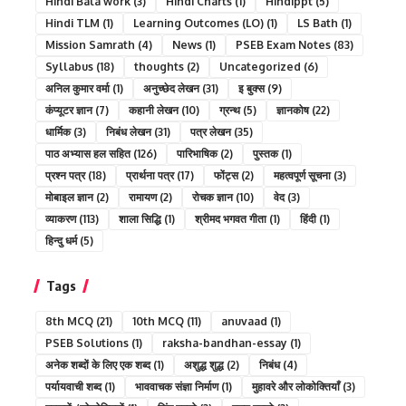
Hindi Bala work
(3)
Hindi Charts
(1)
Hindippt
(5)
Hindi TLM
(1)
Learning Outcomes (LO)
(1)
LS Bath
(1)
Mission Samrath
(4)
News
(1)
PSEB Exam Notes
(83)
Syllabus
(18)
thoughts
(2)
Uncategorized
(6)
अनिल कुमार वर्मा
(1)
अनुच्छेद लेखन
(31)
इ बुक्स
(9)
कंप्यूटर ज्ञान
(7)
कहानी लेखन
(10)
ग्रन्थ
(5)
ज्ञानकोष
(22)
धार्मिक
(3)
निबंध लेखन
(31)
पत्र लेखन
(35)
पाठ अभ्यास हल सहित
(126)
पारिभाषिक
(2)
पुस्तक
(1)
प्रश्न पत्र
(18)
प्रार्थना पत्र
(17)
फोंट्स
(2)
महत्वपूर्ण सूचना
(3)
मोबाइल ज्ञान
(2)
रामायण
(2)
रोचक ज्ञान
(10)
वेद
(3)
व्याकरण
(113)
शाला सिद्धि
(1)
श्रीमद भगवत गीता
(1)
हिंदी
(1)
हिन्दु धर्म
(5)
Tags
8th MCQ
(21)
10th MCQ
(11)
anuvaad
(1)
PSEB Solutions
(1)
raksha-bandhan-essay
(1)
अनेक शब्दों के लिए एक शब्द
(1)
अशुद्ध शुद्ध
(2)
निबंध
(4)
पर्यायवाची शब्द
(1)
भाववाचक संज्ञा निर्माण
(1)
मुहावरे और लोकोक्तियाँ
(3)