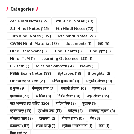
Categories
6th Hindi Notes
(56)
7th Hindi Notes
(70)
8th Hindi Notes
(125)
9th Hindi Notes
(72)
10th hindi Notes
(109)
12th hindi Notes
(26)
CWSN Hindi Material
(23)
documents
(1)
GK
(5)
Hindi Bala work
(3)
Hindi Charts
(1)
Hindippt
(5)
Hindi TLM
(1)
Learning Outcomes (LO)
(1)
LS Bath
(1)
Mission Samrath
(4)
News
(1)
PSEB Exam Notes
(83)
Syllabus
(18)
thoughts
(2)
Uncategorized
(6)
अनिल कुमार वर्मा
(1)
अनुच्छेद लेखन
(31)
इ बुक्स
(9)
कंप्यूटर ज्ञान
(7)
कहानी लेखन
(10)
ग्रन्थ
(5)
ज्ञानकोष
(22)
धार्मिक
(3)
निबंध लेखन
(31)
पत्र लेखन
(35)
पाठ अभ्यास हल सहित
(126)
पारिभाषिक
(2)
पुस्तक
(1)
प्रश्न पत्र
(18)
प्रार्थना पत्र
(17)
फोंट्स
(2)
महत्वपूर्ण सूचना
(3)
मोबाइल ज्ञान
(2)
रामायण
(2)
रोचक ज्ञान
(10)
वेद
(3)
व्याकरण
(113)
शाला सिद्धि
(1)
श्रीमद भगवत गीता
(1)
हिंदी
(1)
हिन्दु धर्म
(5)