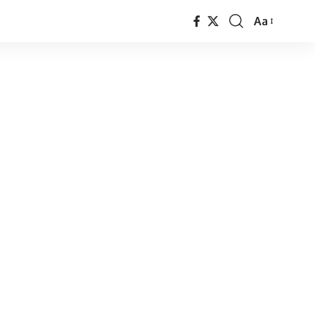
Aa
Font
Resizer