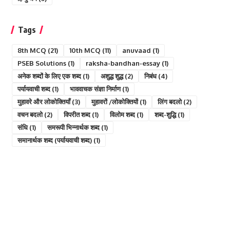
Tags
8th MCQ
(21)
10th MCQ
(11)
anuvaad
(1)
PSEB Solutions
(1)
raksha-bandhan-essay
(1)
अनेक शब्दों के लिए एक शब्द
(1)
अशुद्ध शुद्ध
(2)
निबंध
(4)
पर्यायवाची शब्द
(1)
भाववाचक संज्ञा निर्माण
(1)
मुहावरे और लोकोक्तियाँ
(3)
मुहावरों /लोकोक्तियों
(1)
लिंग बदलो
(2)
वचन बदलो
(2)
विपरीत शब्द
(1)
विलोम शब्द
(1)
शब्द-शुद्धि
(1)
संधि
(1)
समरूपी भिन्नार्थक शब्द
(1)
समानार्थक शब्द (पर्यायवाची शब्द)
(1)