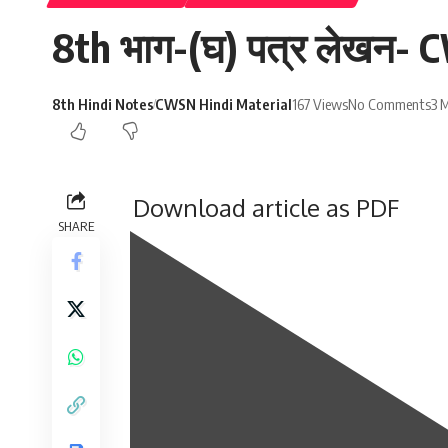
8th भाग-(घ) पत्र लेखन- C
8th Hindi Notes
CWSN Hindi Material
167 Views
No Comments
3 
Download article as PDF
SHARE