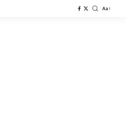
Aa
Font
Resizer