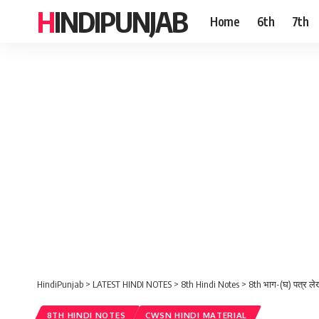
HINDIPUNJAB
Home
6th
7th
HindiPunjab
>
LATEST HINDI NOTES
>
8th Hindi Notes
>
8th भाग-(घ) पत्र ले
8TH HINDI NOTES
CWSN HINDI MATERIAL