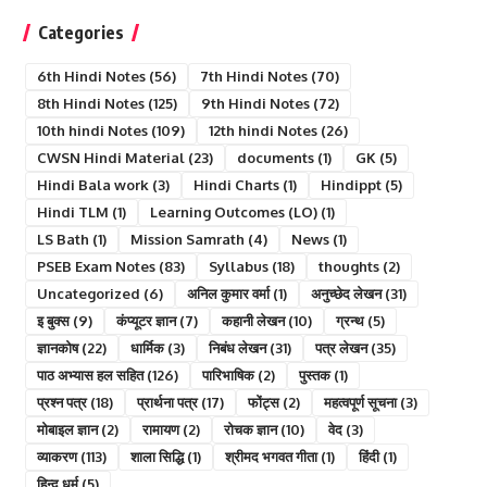
Categories
6th Hindi Notes
(56)
7th Hindi Notes
(70)
8th Hindi Notes
(125)
9th Hindi Notes
(72)
10th hindi Notes
(109)
12th hindi Notes
(26)
CWSN Hindi Material
(23)
documents
(1)
GK
(5)
Hindi Bala work
(3)
Hindi Charts
(1)
Hindippt
(5)
Hindi TLM
(1)
Learning Outcomes (LO)
(1)
LS Bath
(1)
Mission Samrath
(4)
News
(1)
PSEB Exam Notes
(83)
Syllabus
(18)
thoughts
(2)
Uncategorized
(6)
अनिल कुमार वर्मा
(1)
अनुच्छेद लेखन
(31)
इ बुक्स
(9)
कंप्यूटर ज्ञान
(7)
कहानी लेखन
(10)
ग्रन्थ
(5)
ज्ञानकोष
(22)
धार्मिक
(3)
निबंध लेखन
(31)
पत्र लेखन
(35)
पाठ अभ्यास हल सहित
(126)
पारिभाषिक
(2)
पुस्तक
(1)
प्रश्न पत्र
(18)
प्रार्थना पत्र
(17)
फोंट्स
(2)
महत्वपूर्ण सूचना
(3)
मोबाइल ज्ञान
(2)
रामायण
(2)
रोचक ज्ञान
(10)
वेद
(3)
व्याकरण
(113)
शाला सिद्धि
(1)
श्रीमद भगवत गीता
(1)
हिंदी
(1)
हिन्दु धर्म
(5)