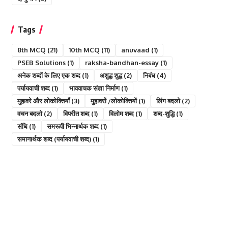
Tags
8th MCQ
(21)
10th MCQ
(11)
anuvaad
(1)
PSEB Solutions
(1)
raksha-bandhan-essay
(1)
अनेक शब्दों के लिए एक शब्द
(1)
अशुद्ध शुद्ध
(2)
निबंध
(4)
पर्यायवाची शब्द
(1)
भाववाचक संज्ञा निर्माण
(1)
मुहावरे और लोकोक्तियाँ
(3)
मुहावरों /लोकोक्तियों
(1)
लिंग बदलो
(2)
वचन बदलो
(2)
विपरीत शब्द
(1)
विलोम शब्द
(1)
शब्द-शुद्धि
(1)
संधि
(1)
समरूपी भिन्नार्थक शब्द
(1)
समानार्थक शब्द (पर्यायवाची शब्द)
(1)