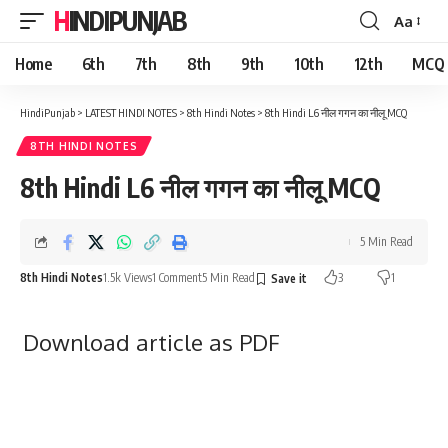
HINDIPUNJAB
Aa
Font
Resizer
Home
6th
7th
8th
9th
10th
12th
MCQ
HindiPunjab
>
LATEST HINDI NOTES
>
8th Hindi Notes
>
8th Hindi L6 नील गगन का नीलू MCQ
8TH HINDI NOTES
8th Hindi L6 नील गगन का नीलू MCQ
5 Min Read
8th Hindi Notes
1.5k Views
1 Comment
5 Min Read
3
1
Download article as PDF