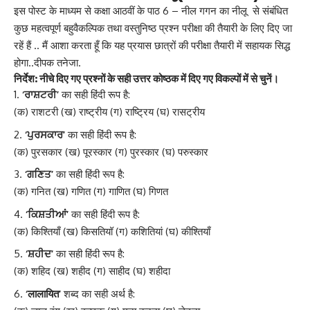
इस पोस्ट के माध्यम से कक्षा आठवीं के पाठ 6 – नील गगन का नीलू से संबंधित
कुछ महत्वपूर्ण बहुवैकल्पिक तथा वस्तुनिष्ठ प्रश्न परीक्षा की तैयारी के लिए दिए जा
रहें हैं .. मैं आशा करता हूँ कि यह प्रयास छात्रों की परीक्षा तैयारी में सहायक सिद्ध
होगा..दीपक तनेजा.
निर्देश: नीचे दिए गए प्रश्नों के सही उत्तर कोष्ठक में दिए गए विकल्पों में से चुनें।
‘ਰਾਸ਼ਟਰੀ’
का सही हिंदी रूप है:
(क) राशटरी (ख) राष्ट्रीय (ग) राष्ट्रिय (घ) रासट्रीय
‘ਪੁਰਸਕਾਰ’
का सही हिंदी रूप है:
(क) पुरसकार (ख) पूरस्कार (ग) पुरस्कार (घ) परुस्कार
‘ਗਣਿਤ’
का सही हिंदी रूप है:
(क) गनित (ख) गणित (ग) गाणित (घ) गिणत
‘ਕਿਸ਼ਤੀਆਂ’
का सही हिंदी रूप है:
(क) किश्तियाँ (ख) किसतियॉ (ग) कशितियां (घ) कीश्तियाँ
‘ਸ਼ਹੀਦ’
का सही हिंदी रूप है:
(क) शहिद (ख) शहीद (ग) साहीद (घ) शहीदा
‘लालायित’
शब्द का सही अर्थ है: