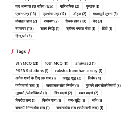
पाठ अभ्यास हल सहित
(126)
पारिभाषिक
(2)
पुस्तक
(1)
प्रश्न पत्र
(18)
प्रार्थना पत्र
(17)
फोंट्स
(2)
महत्वपूर्ण सूचना
(3)
मोबाइल ज्ञान
(2)
रामायण
(2)
रोचक ज्ञान
(10)
वेद
(3)
व्याकरण
(113)
शाला सिद्धि
(1)
श्रीमद भगवत गीता
(1)
हिंदी
(1)
हिन्दु धर्म
(5)
Tags
8th MCQ
(21)
10th MCQ
(11)
anuvaad
(1)
PSEB Solutions
(1)
raksha-bandhan-essay
(1)
अनेक शब्दों के लिए एक शब्द
(1)
अशुद्ध शुद्ध
(2)
निबंध
(4)
पर्यायवाची शब्द
(1)
भाववाचक संज्ञा निर्माण
(1)
मुहावरे और लोकोक्तियाँ
(3)
मुहावरों /लोकोक्तियों
(1)
लिंग बदलो
(2)
वचन बदलो
(2)
विपरीत शब्द
(1)
विलोम शब्द
(1)
शब्द-शुद्धि
(1)
संधि
(1)
समरूपी भिन्नार्थक शब्द
(1)
समानार्थक शब्द (पर्यायवाची शब्द)
(1)