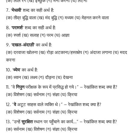
(क) लाल रंग (ख) इच्छुक (ग) मना करना (घ) लेटना
‘मेधावी’
शब्द का सही अर्थ है:
(क) तीव्र बुद्धि वाला (ख) मंद बुद्धि (ग) मध्यम (घ) मेहनत करने वाला
‘परामर्श’
शब्द का सही अर्थ है:
(क) स्पर्श (ख) सलाह (ग) परम (घ) आज्ञा
‘दखल-अंदाज़ी’
का अर्थ है:
(क) दरवाजा खोलना (ख) रोड़ा अटकाना/हस्तक्षेप (ग) अंदाजा लगाना (घ) मदद
करना
‘ध्येय’
का अर्थ है:
(क) ध्यान (ख) लक्ष्य (ग) दौड़ना (घ) देखना
“वे
निपुण
परीक्षक के रूप में प्रसिद्ध हो गये।” – रेखांकित शब्द क्या है?
(क) विशेषण (ख) सर्वनाम (ग) संज्ञा (घ) क्रिया
“
वे
अटूट साहस वाले व्यक्ति थे।” – रेखांकित शब्द क्या है?
(क) विशेषण (ख) सर्वनाम (ग) संज्ञा (घ) क्रिया
“उन्हें
सुरक्षित
स्थान पर पहुँचाने का कार्य…” – रेखांकित शब्द क्या है?
(क) सर्वनाम (ख) विशेषण (ग) संज्ञा (घ) क्रिया