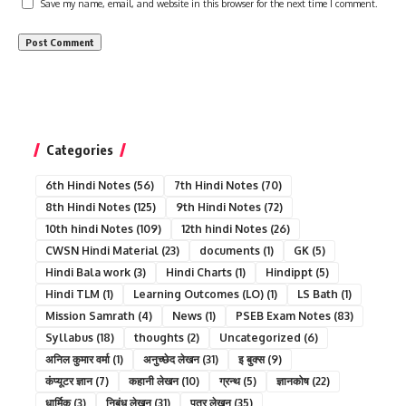
Save my name, email, and website in this browser for the next time I comment.
Categories
6th Hindi Notes
(56)
7th Hindi Notes
(70)
8th Hindi Notes
(125)
9th Hindi Notes
(72)
10th hindi Notes
(109)
12th hindi Notes
(26)
CWSN Hindi Material
(23)
documents
(1)
GK
(5)
Hindi Bala work
(3)
Hindi Charts
(1)
Hindippt
(5)
Hindi TLM
(1)
Learning Outcomes (LO)
(1)
LS Bath
(1)
Mission Samrath
(4)
News
(1)
PSEB Exam Notes
(83)
Syllabus
(18)
thoughts
(2)
Uncategorized
(6)
अनिल कुमार वर्मा
(1)
अनुच्छेद लेखन
(31)
इ बुक्स
(9)
कंप्यूटर ज्ञान
(7)
कहानी लेखन
(10)
ग्रन्थ
(5)
ज्ञानकोष
(22)
धार्मिक
(3)
निबंध लेखन
(31)
पत्र लेखन
(35)