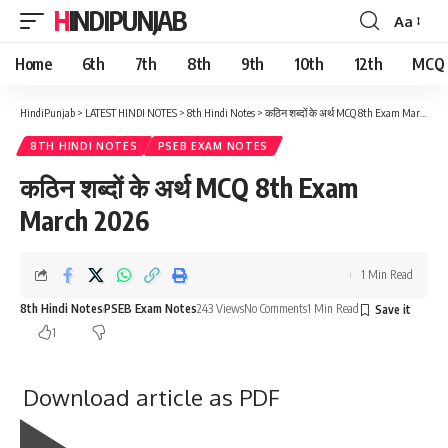
HINDIPUNJAB
Aa
Font
Resizer
Home
6th
7th
8th
9th
10th
12th
MCQ
HindiPunjab
>
LATEST HINDI NOTES
>
8th Hindi Notes
>
कठिन शब्दों के अर्थ MCQ 8th Exam March 2026
8TH HINDI NOTES
PSEB EXAM NOTES
कठिन शब्दों के अर्थ MCQ 8th Exam
March 2026
1 Min Read
8th Hindi Notes
PSEB Exam Notes
243 Views
No Comments
1 Min Read
1
Download article as PDF