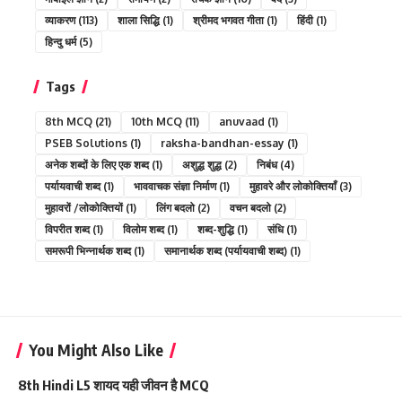
व्याकरण
(113)
शाला सिद्धि
(1)
श्रीमद भगवत गीता
(1)
हिंदी
(1)
हिन्दु धर्म
(5)
Tags
8th MCQ
(21)
10th MCQ
(11)
anuvaad
(1)
PSEB Solutions
(1)
raksha-bandhan-essay
(1)
अनेक शब्दों के लिए एक शब्द
(1)
अशुद्ध शुद्ध
(2)
निबंध
(4)
पर्यायवाची शब्द
(1)
भाववाचक संज्ञा निर्माण
(1)
मुहावरे और लोकोक्तियाँ
(3)
मुहावरों /लोकोक्तियों
(1)
लिंग बदलो
(2)
वचन बदलो
(2)
विपरीत शब्द
(1)
विलोम शब्द
(1)
शब्द-शुद्धि
(1)
संधि
(1)
समरूपी भिन्नार्थक शब्द
(1)
समानार्थक शब्द (पर्यायवाची शब्द)
(1)
You Might Also Like
8th Hindi L5 शायद यही जीवन है MCQ