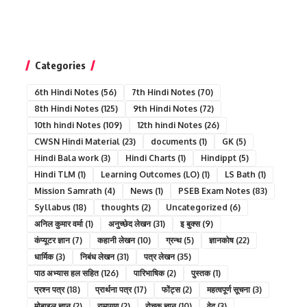
Categories
6th Hindi Notes
(56)
7th Hindi Notes
(70)
8th Hindi Notes
(125)
9th Hindi Notes
(72)
10th hindi Notes
(109)
12th hindi Notes
(26)
CWSN Hindi Material
(23)
documents
(1)
GK
(5)
Hindi Bala work
(3)
Hindi Charts
(1)
Hindippt
(5)
Hindi TLM
(1)
Learning Outcomes (LO)
(1)
LS Bath
(1)
Mission Samrath
(4)
News
(1)
PSEB Exam Notes
(83)
Syllabus
(18)
thoughts
(2)
Uncategorized
(6)
अनिल कुमार वर्मा
(1)
अनुच्छेद लेखन
(31)
इ बुक्स
(9)
कंप्यूटर ज्ञान
(7)
कहानी लेखन
(10)
ग्रन्थ
(5)
ज्ञानकोष
(22)
धार्मिक
(3)
निबंध लेखन
(31)
पत्र लेखन
(35)
पाठ अभ्यास हल सहित
(126)
पारिभाषिक
(2)
पुस्तक
(1)
प्रश्न पत्र
(18)
प्रार्थना पत्र
(17)
फोंट्स
(2)
महत्वपूर्ण सूचना
(3)
मोबाइल ज्ञान
(2)
रामायण
(2)
रोचक ज्ञान
(10)
वेद
(3)