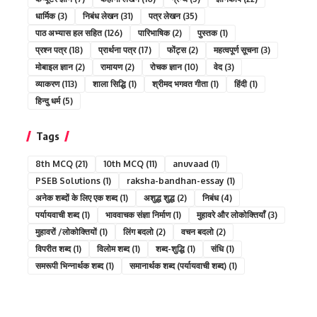
धार्मिक
(3)
निबंध लेखन
(31)
पत्र लेखन
(35)
पाठ अभ्यास हल सहित
(126)
पारिभाषिक
(2)
पुस्तक
(1)
प्रश्न पत्र
(18)
प्रार्थना पत्र
(17)
फोंट्स
(2)
महत्वपूर्ण सूचना
(3)
मोबाइल ज्ञान
(2)
रामायण
(2)
रोचक ज्ञान
(10)
वेद
(3)
व्याकरण
(113)
शाला सिद्धि
(1)
श्रीमद भगवत गीता
(1)
हिंदी
(1)
हिन्दु धर्म
(5)
Tags
8th MCQ
(21)
10th MCQ
(11)
anuvaad
(1)
PSEB Solutions
(1)
raksha-bandhan-essay
(1)
अनेक शब्दों के लिए एक शब्द
(1)
अशुद्ध शुद्ध
(2)
निबंध
(4)
पर्यायवाची शब्द
(1)
भाववाचक संज्ञा निर्माण
(1)
मुहावरे और लोकोक्तियाँ
(3)
मुहावरों /लोकोक्तियों
(1)
लिंग बदलो
(2)
वचन बदलो
(2)
विपरीत शब्द
(1)
विलोम शब्द
(1)
शब्द-शुद्धि
(1)
संधि
(1)
समरूपी भिन्नार्थक शब्द
(1)
समानार्थक शब्द (पर्यायवाची शब्द)
(1)