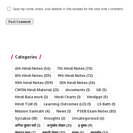
Save my name, email, and website in this browser for the next time I comment.
Categories
6th Hindi Notes
(56)
7th Hindi Notes
(70)
8th Hindi Notes
(125)
9th Hindi Notes
(72)
10th hindi Notes
(109)
12th hindi Notes
(26)
CWSN Hindi Material
(23)
documents
(1)
GK
(5)
Hindi Bala work
(3)
Hindi Charts
(1)
Hindippt
(5)
Hindi TLM
(1)
Learning Outcomes (LO)
(1)
LS Bath
(1)
Mission Samrath
(4)
News
(1)
PSEB Exam Notes
(83)
Syllabus
(18)
thoughts
(2)
Uncategorized
(6)
अनिल कुमार वर्मा
(1)
अनुच्छेद लेखन
(31)
इ बुक्स
(9)
कंप्यूटर ज्ञान
(7)
कहानी लेखन
(10)
ग्रन्थ
(5)
ज्ञानकोष
(22)