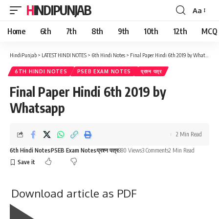
HINDIPUNJAB
Aa
Font
Resizer
Home
6th
7th
8th
9th
10th
12th
MCQ
HindiPunjab
>
LATEST HINDI NOTES
>
6th Hindi Notes
>
Final Paper Hindi 6th 2019 by Whatsapp
6TH HINDI NOTES
PSEB EXAM NOTES
प्रश्न पत्र
Final Paper Hindi 6th 2019 by
Whatsapp
2 Min Read
6th Hindi Notes
PSEB Exam Notes
प्रश्न पत्र
880 Views
3 Comments
2 Min Read
Download article as PDF