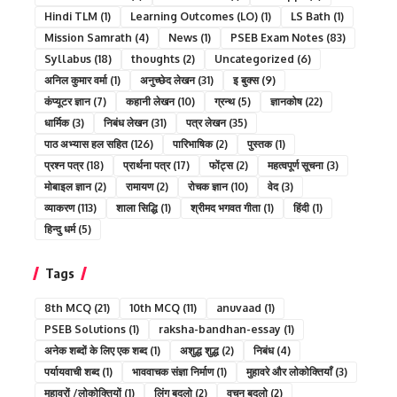
Hindi TLM
(1)
Learning Outcomes (LO)
(1)
LS Bath
(1)
Mission Samrath
(4)
News
(1)
PSEB Exam Notes
(83)
Syllabus
(18)
thoughts
(2)
Uncategorized
(6)
अनिल कुमार वर्मा
(1)
अनुच्छेद लेखन
(31)
इ बुक्स
(9)
कंप्यूटर ज्ञान
(7)
कहानी लेखन
(10)
ग्रन्थ
(5)
ज्ञानकोष
(22)
धार्मिक
(3)
निबंध लेखन
(31)
पत्र लेखन
(35)
पाठ अभ्यास हल सहित
(126)
पारिभाषिक
(2)
पुस्तक
(1)
प्रश्न पत्र
(18)
प्रार्थना पत्र
(17)
फोंट्स
(2)
महत्वपूर्ण सूचना
(3)
मोबाइल ज्ञान
(2)
रामायण
(2)
रोचक ज्ञान
(10)
वेद
(3)
व्याकरण
(113)
शाला सिद्धि
(1)
श्रीमद भगवत गीता
(1)
हिंदी
(1)
हिन्दु धर्म
(5)
Tags
8th MCQ
(21)
10th MCQ
(11)
anuvaad
(1)
PSEB Solutions
(1)
raksha-bandhan-essay
(1)
अनेक शब्दों के लिए एक शब्द
(1)
अशुद्ध शुद्ध
(2)
निबंध
(4)
पर्यायवाची शब्द
(1)
भाववाचक संज्ञा निर्माण
(1)
मुहावरे और लोकोक्तियाँ
(3)
मुहावरों /लोकोक्तियों
(1)
लिंग बदलो
(2)
वचन बदलो
(2)