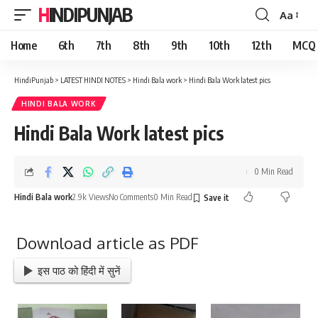
HINDIPUNJAB
Aa
Font
Resizer
Home
6th
7th
8th
9th
10th
12th
MCQ
HindiPunjab
>
LATEST HINDI NOTES
>
Hindi Bala work
>
Hindi Bala Work latest pics
HINDI BALA WORK
Hindi Bala Work latest pics
0 Min Read
Hindi Bala work
2.9k Views
No Comments
0 Min Read
Download article as PDF
इस पाठ को हिंदी में सुनें