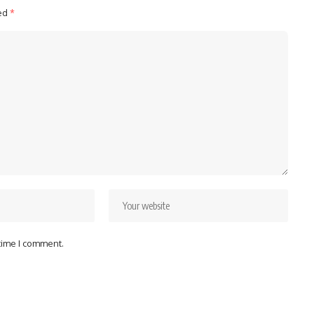
ked
*
 time I comment.