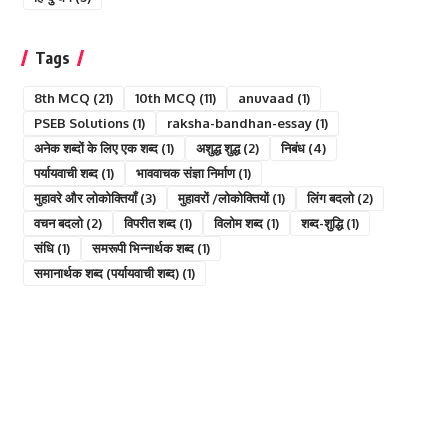
Tags
8th MCQ
(21)
10th MCQ
(11)
anuvaad
(1)
PSEB Solutions
(1)
raksha-bandhan-essay
(1)
अनेक शब्दों के लिए एक शब्द
(1)
अशुद्ध शुद्ध
(2)
निबंध
(4)
पर्यायवाची शब्द
(1)
भाववाचक संज्ञा निर्माण
(1)
मुहावरे और लोकोक्तियाँ
(3)
मुहावरों /लोकोक्तियों
(1)
लिंग बदलो
(2)
वचन बदलो
(2)
विपरीत शब्द
(1)
विलोम शब्द
(1)
शब्द-शुद्धि
(1)
संधि
(1)
समरूपी भिन्नार्थक शब्द
(1)
समानार्थक शब्द (पर्यायवाची शब्द)
(1)