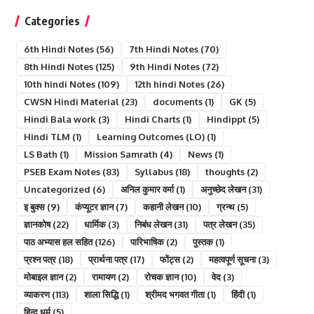
Categories
6th Hindi Notes
(56)
7th Hindi Notes
(70)
8th Hindi Notes
(125)
9th Hindi Notes
(72)
10th hindi Notes
(109)
12th hindi Notes
(26)
CWSN Hindi Material
(23)
documents
(1)
GK
(5)
Hindi Bala work
(3)
Hindi Charts
(1)
Hindippt
(5)
Hindi TLM
(1)
Learning Outcomes (LO)
(1)
LS Bath
(1)
Mission Samrath
(4)
News
(1)
PSEB Exam Notes
(83)
Syllabus
(18)
thoughts
(2)
Uncategorized
(6)
अनिल कुमार वर्मा
(1)
अनुच्छेद लेखन
(31)
इ बुक्स
(9)
कंप्यूटर ज्ञान
(7)
कहानी लेखन
(10)
ग्रन्थ
(5)
ज्ञानकोष
(22)
धार्मिक
(3)
निबंध लेखन
(31)
पत्र लेखन
(35)
पाठ अभ्यास हल सहित
(126)
पारिभाषिक
(2)
पुस्तक
(1)
प्रश्न पत्र
(18)
प्रार्थना पत्र
(17)
फोंट्स
(2)
महत्वपूर्ण सूचना
(3)
मोबाइल ज्ञान
(2)
रामायण
(2)
रोचक ज्ञान
(10)
वेद
(3)
व्याकरण
(113)
शाला सिद्धि
(1)
श्रीमद भगवत गीता
(1)
हिंदी
(1)
हिन्दु धर्म
(5)