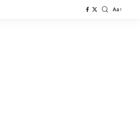
Aa
Font
Resizer