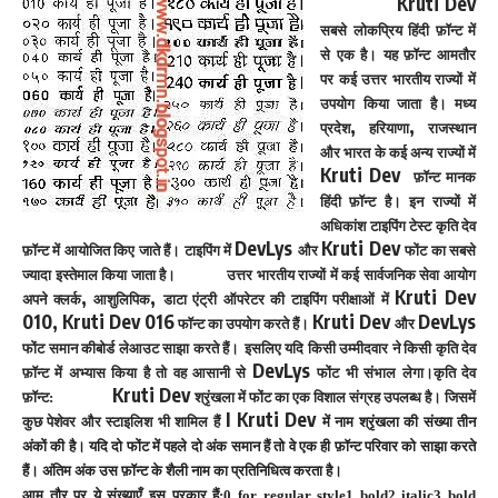
Kruti Dev
सबसे लोकप्रिय हिंदी फ़ॉन्ट में
से एक है। यह फ़ॉन्ट आमतौर
पर कई उत्तर भारतीय राज्यों में
उपयोग किया जाता है। मध्य
,
,
प्रदेश
हरियाणा
राजस्थान
और भारत के कई अन्य राज्यों में
Kruti
Dev
फ़ॉन्ट मानक
हिंदी फ़ॉन्ट है। इन राज्यों में
अधिकांश टाइपिंग टेस्ट कृति देव
DevLys
Kruti Dev
फ़ॉन्ट में आयोजित किए जाते हैं। टाइपिंग में
और
फोंट का सबसे
ज्यादा इस्तेमाल किया जाता है।
उत्तर भारतीय राज्यों में कई सार्वजनिक सेवा आयोग
,
,
Kruti Dev
अपने क्लर्क
आशुलिपिक
डाटा एंट्री ऑपरेटर की टाइपिंग परीक्षाओं में
010, Kruti Dev 016
Kruti Dev
DevLys
फॉन्ट का उपयोग करते हैं।
और
फोंट समान कीबोर्ड लेआउट साझा करते हैं।
इसलिए यदि किसी उम्मीदवार ने किसी कृति देव
DevLys
फ़ॉन्ट में अभ्यास किया है तो वह आसानी से
फोंट भी संभाल लेगा।
कृति देव
Kruti Dev
फ़ॉन्ट:
श्रृंखला में फोंट का एक विशाल संग्रह उपलब्ध है। जिसमें
I Kruti Dev
कुछ पेशेवर और स्टाइलिश भी शामिल हैं
में नाम श्रृंखला की संख्या तीन
अंकों की है। यदि दो फोंट में पहले दो अंक समान हैं तो वे एक ही फ़ॉन्ट परिवार को साझा करते
हैं। अंतिम अंक उस फ़ॉन्ट के शैली नाम का प्रतिनिधित्व करता है।
आम तौर पर ये संख्याएँ इस प्रकार हैं:
0 for regular style
1 bold
2 italic
3 bold