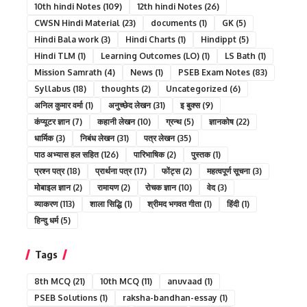
10th hindi Notes
(109)
12th hindi Notes
(26)
CWSN Hindi Material
(23)
documents
(1)
GK
(5)
Hindi Bala work
(3)
Hindi Charts
(1)
Hindippt
(5)
Hindi TLM
(1)
Learning Outcomes (LO)
(1)
LS Bath
(1)
Mission Samrath
(4)
News
(1)
PSEB Exam Notes
(83)
Syllabus
(18)
thoughts
(2)
Uncategorized
(6)
अनिल कुमार वर्मा
(1)
अनुच्छेद लेखन
(31)
इ बुक्स
(9)
कंप्यूटर ज्ञान
(7)
कहानी लेखन
(10)
ग्रन्थ
(5)
ज्ञानकोष
(22)
धार्मिक
(3)
निबंध लेखन
(31)
पत्र लेखन
(35)
पाठ अभ्यास हल सहित
(126)
पारिभाषिक
(2)
पुस्तक
(1)
प्रश्न पत्र
(18)
प्रार्थना पत्र
(17)
फोंट्स
(2)
महत्वपूर्ण सूचना
(3)
मोबाइल ज्ञान
(2)
रामायण
(2)
रोचक ज्ञान
(10)
वेद
(3)
व्याकरण
(113)
शाला सिद्धि
(1)
श्रीमद भगवत गीता
(1)
हिंदी
(1)
हिन्दु धर्म
(5)
Tags
8th MCQ
(21)
10th MCQ
(11)
anuvaad
(1)
PSEB Solutions
(1)
raksha-bandhan-essay
(1)