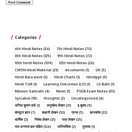
Categories
6th Hindi Notes
(56)
7th Hindi Notes
(70)
8th Hindi Notes
(125)
9th Hindi Notes
(72)
10th hindi Notes
(109)
12th hindi Notes
(26)
CWSN Hindi Material
(23)
documents
(1)
GK
(5)
Hindi Bala work
(3)
Hindi Charts
(1)
Hindippt
(5)
Hindi TLM
(1)
Learning Outcomes (LO)
(1)
LS Bath
(1)
Mission Samrath
(4)
News
(1)
PSEB Exam Notes
(83)
Syllabus
(18)
thoughts
(2)
Uncategorized
(6)
अनिल कुमार वर्मा
(1)
अनुच्छेद लेखन
(31)
इ बुक्स
(9)
कंप्यूटर ज्ञान
(7)
कहानी लेखन
(10)
ग्रन्थ
(5)
ज्ञानकोष
(22)
धार्मिक
(3)
निबंध लेखन
(31)
पत्र लेखन
(35)
पाठ अभ्यास हल सहित
(126)
पारिभाषिक
(2)
पुस्तक
(1)