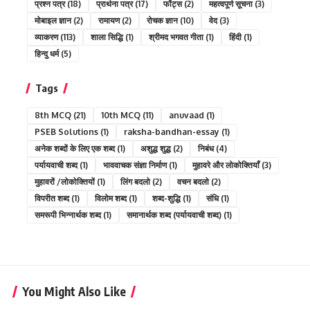
प्रश्न पत्र
(18)
प्रार्थना पत्र
(17)
फोंट्स
(2)
महत्वपूर्ण सूचना
(3)
मोबाइल ज्ञान
(2)
रामायण
(2)
रोचक ज्ञान
(10)
वेद
(3)
व्याकरण
(113)
शाला सिद्धि
(1)
श्रीमद भगवत गीता
(1)
हिंदी
(1)
हिन्दु धर्म
(5)
Tags
8th MCQ
(21)
10th MCQ
(11)
anuvaad
(1)
PSEB Solutions
(1)
raksha-bandhan-essay
(1)
अनेक शब्दों के लिए एक शब्द
(1)
अशुद्ध शुद्ध
(2)
निबंध
(4)
पर्यायवाची शब्द
(1)
भाववाचक संज्ञा निर्माण
(1)
मुहावरे और लोकोक्तियाँ
(3)
मुहावरों /लोकोक्तियों
(1)
लिंग बदलो
(2)
वचन बदलो
(2)
विपरीत शब्द
(1)
विलोम शब्द
(1)
शब्द-शुद्धि
(1)
संधि
(1)
समरूपी भिन्नार्थक शब्द
(1)
समानार्थक शब्द (पर्यायवाची शब्द)
(1)
You Might Also Like