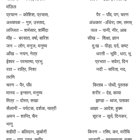
मंज़िल
प्रयत्न – कोशिश, प्रयास, पैर – पाँव, पग, चरण
अध्यापक – गुरु, उस्ताद, अंधकार -अँधेरा, तम, तमस्
लज्जित – शर्मसार, शर्मिंदा जल – पानी, नीर, आब
मींह – बरसात, वर्षा, बारिश सीख – शिक्षा, ज्ञान
जन – लोग, मनुज, मनुष्य दु:ख – पीड़ा, दर्द, कष्ट
आँख – नयन, नेत्र धरती – भूमि , धरा, भू
ईश्वर – परमात्मा, प्रभु प्रभात – सवेरा, दिन
रात – रात्रि, निशा नदी – सरिता, नद,
तरणि
चरण – पैर, पाँव किताब – पोथी, पुस्तक
मानव – इन्सान, मनुष्य शरीर – देह, काया
मित्र – दोस्त, सखा झण्डा – ध्वज, पताका
सैलानी – पर्यटक, दर्शक, यात्री आज्ञा – आदेश, हुक्म
अमन – शान्ति, चैन सूरज – सूर्य, दिनकर,
भानु
शहीदी – बलिदान, कुर्बानी किरण – रश्मि, कर, मरीचि
हवा – वायु, पवन, समीर आज़ादी – स्वतन्त्रता, मुक्त