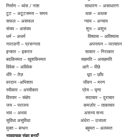
निर्माण – ध्वंस / नाश साधारण – असाधारण
टूट – अटूटसमय – समय थक – अथक
सफल – असफल न्याय – अन्याय
संयम – असंयम शुभ – अशुभ
धर्म – अधर्म विश्वास – अविश्वास
नाराज़गी – प्रसन्नता अपनापन – परायापन
इन्कार – इकरार साकार – निराकार
बदकिस्मत – खुशकिस्मत सहमति – असहमति
विवेक – अविवेक आगे – पीछे
धीरे – तेज़ धूप – छाँव
वरदान -अभिशाप जीवन – मरण
स्वीकार – अस्वीकार प्रेम – घृणा
विस्तार – संक्षेप सदाचार – दुराचार
जय – पराजय कमज़ोर – ताकतवर
भाव – अभाव असभ्य सभ्य
सुविधा असुविधा अंधेरा – उजाला
मुक्त – बन्धन बहुमत – अल्पमत
भाववाचक संज्ञा बनाएँ: