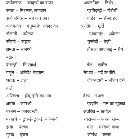
कपोतराज – कबूतरों का राजा अवलम्बित – निर्भर
सतत – निरन्तर, लगातार प्रतिद्वन्द्वी – विरोधी
सार्वजनिक – सब जन का। बार्डर – सीमा, हद
आदमक़द – मनुष्य के आकार का प्रतिमा – मूर्ति
सैलानी – पर्यटक एकमात्र – अकेला
सौहार्द – सद्भाव मुस्तैदी – तेज़ी
क्षमता – सामर्थ्य हौसला अफजाई – धैर्य
बढ़ाना
बेगरज़ी – नि:स्वार्थ चैन – शान्ति
पाहुन – अतिथि, मेहमान नेपथ्य – पर्दे के पीछे
घटक – तत्त्व जीवनदायी – जीवन देने
वाली
अस्तित्व – होंद, होने का भाव दैत्य – राक्षस
क्षमता – सामर्थ्य प्रवृत्ति – मन का झुकाव
बरबस – जबरदस्ती अंतरिक्ष – खगोल
परखचे – टुकड़े-टुकड़े, धज्जियाँ स्वराज्य – अपना राज्य,
झंडा – परचम भाल – मस्तक, माथा
मुराद – इच्छा सौगंध – कसम