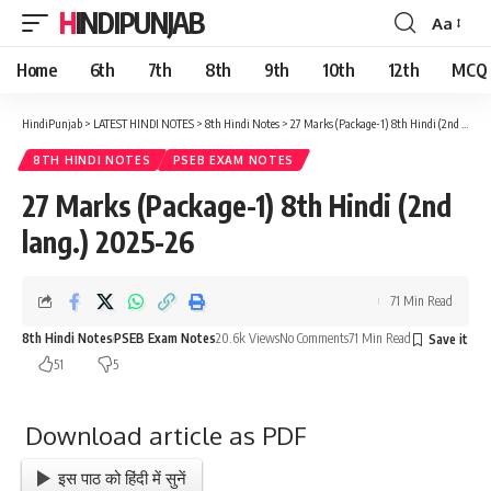
HINDIPUNJAB
Aa
Font
Resizer
Home
6th
7th
8th
9th
10th
12th
MCQ
HindiPunjab
>
LATEST HINDI NOTES
>
8th Hindi Notes
>
27 Marks (Package-1) 8th Hindi (2nd lang.) 2025-26
8TH HINDI NOTES
PSEB EXAM NOTES
27 Marks (Package-1) 8th Hindi (2nd
lang.) 2025-26
71 Min Read
8th Hindi Notes
PSEB Exam Notes
20.6k Views
No Comments
71 Min Read
51
5
Download article as PDF
इस पाठ को हिंदी में सुनें