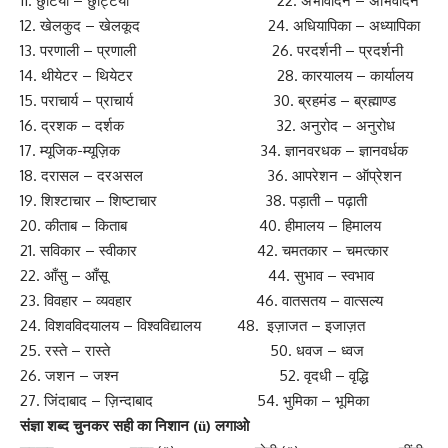
11. छुटियाँ – छुट्टियाँ 22. अभीवादन – अभिवादन
12. खेलकुद – खेलकूद 24. अधियापिका – अध्यापिका
13. परणाली – प्रणाली 26. परदर्शनी – प्रदर्शनी
14. थीयेटर – थियेटर 28. कारयालय – कार्यालय
15. पराचार्य – प्राचार्य 30. ब्रहमंड – ब्रह्माण्ड
16. द्रशक – दर्शक 32. अनुरोद – अनुरोध
17. म्यूजिक-म्यूज़िक 34. ज्ञानवरधक – ज्ञानवर्धक
18. दरासल – दरअसल 36. आपरेशन – ऑप्रेशन
19. शिश्टाचार – शिष्टाचार 38. पड़ाती – पढ़ाती
20. कीताब – किताब 40. हीमालय – हिमालय
21. सविकार – स्वीकार 42. चमतकार – चमत्कार
22. आँसु – आँसू 44. सुभाव – स्वभाव
23. विवहार – व्यवहार 46. वातसतय – वात्सल्य
24. विशवविदयालय – विश्वविद्यालय 48. इज़ाजत – इजाज़त
25. रस्ते – रास्ते 50. धवज – ध्वज
26. जशन – जश्न 52. वृदधी – वृद्धि
27. जिंदाबाद – ज़िन्दाबाद 54. भुमिका – भूमिका
संज्ञा शब्द चुनकर सही का निशान (
) लगाओ
ü