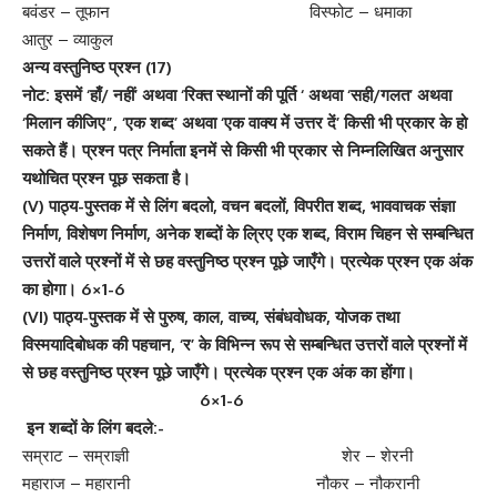
बवंडर – तूफान विस्फोट – धमाका
आतुर – व्याकुल
अन्य वस्तुनिष्ठ प्रश्न (17)
नोट: इसमें ‘
हाँ/ नहीं’
अथवा ‘
रिक्त स्थानों की पूर्ति ‘
अथवा ‘
सही/गलत’
अथवा
‘
मिलान कीजिए”, ‘
एक शब्द’
अथवा ‘
एक वाक्य में उत्तर दें’
किसी भी प्रकार के हो
सकते हैं। प्रश्न पत्र निर्माता इनमें से किसी भी प्रकार से निम्नलिखित अनुसार
यथोचित प्रश्न पूछ सकता है।
(V)
पाठ्य-पुस्तक में से लिंग बदलो,
वचन बदलों,
विपरीत शब्द,
भाववाचक संज्ञा
निर्माण,
विशेषण निर्माण,
अनेक शब्दों के ल्रिए एक शब्द,
विराम चिहन से सम्बन्धित
उत्तरों वाले प्रश्नों में से छह वस्तुनिष्ठ प्रश्न पूछे जाएँगे। प्रत्येक प्रश्न एक अंक
का होगा। 6×1-6
(VI)
पाठ्य-पुस्तक में से पुरुष,
काल,
वाच्य,
संबंधवोधक,
योजक तथा
विस्मयादिबोधक की पहचान, ‘
र’
के विभिन्‍न रूप से सम्बन्धित उत्तरों वाले प्रश्नों में
से छह वस्तुनिष्ठ प्रश्न पूछे जाएँगे। प्रत्येक प्रश्न एक अंक का होंगा।
6×1-6
इन शब्दों के लिंग बदले:-
सम्राट – सम्राज्ञी शेर – शेरनी
महाराज – महारानी नौकर – नौकरानी