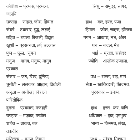
कोशिश – प्रयास, प्रयत्न, सिंधु – समुद्र, सागर,
जलधि
उत्साह – साहस, जोश, हिम्मत हाथ – कर, हस्त, पंजा
संघर्ष – टकराव, युद्ध, लड़ाई हिम्मत – जोश, साहस, हौंसला
तड़ित – चपला, बिजली, विद्युत गगन – आकाश, नभ, अंबर
खुशी – प्रसन्नता, हर्ष, उल्लास घन – बादल, मेघ
पुष्प – फूल, सुमन भाई – भ्राता, सहोदर
मनुज – मानव, मनुष्य, मानुष ज्योति – आलोक,उजाला,
प्रकाश
संसार – जग, विश्व, दुनिया, पथ – रास्ता, राह, मार्ग
चुनौती – ललकार, आह्वान, ठिठोली सेवा – खातिरदारी, खिदमत,
अनूठा – अनोखा, निराला पुरस्कार – इनाम,
पारितोषिक
दृढ़ता – प्रबलता, मजबूती हाथ – हस्त, कर, पाणि
उपहास – मज़ाक, मखौल अधिकार – हक, प्रभुत्व
शक्ति – ताकत, बल भाग्य – किस्मत, लेख,
तकदीर
मस्तिष्क – मगज़, दिमाग लक्ष्य – उद्देश्य, निशाना,