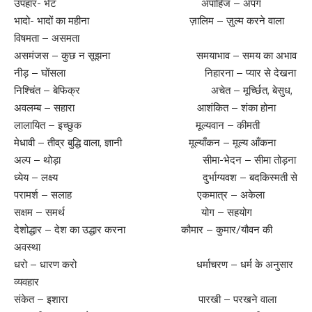
उपहार- भेंट अपाहिज – अपंग
भादो- भादों का महीना ज़ालिम – ज़ुल्म करने वाला
विषमता – असमता
असमंजस – कुछ न सूझना समयाभाव – समय का अभाव
नीड़ – घोंसला निहारना – प्यार से देखना
निश्चिंत – बेफिक्र अचेत – मूर्च्छित, बेसुध,
अवलम्ब – सहारा आशंकित – शंका होना
लालायित – इच्छुक मूल्यवान – कीमती
मेधावी – तीव्र बुद्धि वाला, ज्ञानी मूल्याँकन – मूल्य आँकना
अल्प – थोड़ा सीमा-भेदन – सीमा तोड़ना
ध्येय – लक्ष्य दुर्भाग्यवश – बदकिस्मती से
परामर्श – सलाह एकमात्र – अकेला
सक्षम – समर्थ योग – सहयोग
देशोद्धार – देश का उद्धार करना कौमार – कुमार/यौवन की
अवस्था
धरो – धारण करो धर्माचरण – धर्म के अनुसार
व्यवहार
संकेत – इशारा पारखी – परखने वाला