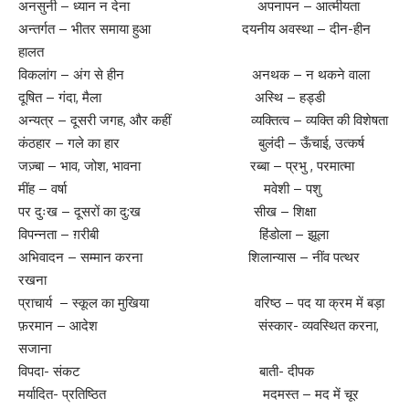
अनसुनी – ध्यान न देना अपनापन – आत्मीयता
अन्तर्गत – भीतर समाया हुआ दयनीय अवस्था – दीन-हीन
हालत
विकलांग – अंग से हीन अनथक – न थकने वाला
दूषित – गंदा, मैला अस्थि – हड्डी
अन्यत्र – दूसरी जगह, और कहीं व्यक्तित्व – व्यक्ति की विशेषता
कंठहार – गले का हार बुलंदी – ऊँचाई, उत्कर्ष
जज़्बा – भाव, जोश, भावना रब्बा – प्रभु , परमात्मा
मींह – वर्षा मवेशी – पशु
पर दुःख – दूसरों का दु:ख सीख – शिक्षा
विपन्नता – ग़रीबी हिंडोला – झूला
अभिवादन – सम्मान करना शिलान्यास – नींव पत्थर
रखना
प्राचार्य – स्कूल का मुखिया वरिष्ठ – पद या क्रम में बड़ा
फ़रमान – आदेश संस्कार- व्यवस्थित करना,
सजाना
विपदा- संकट बाती- दीपक
मर्यादित- प्रतिष्ठित मदमस्त – मद में चूर