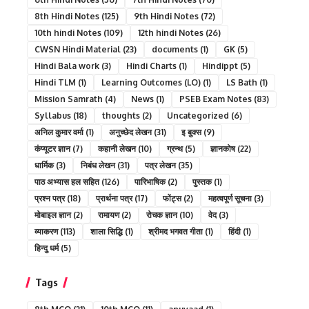
8th Hindi Notes
(125)
9th Hindi Notes
(72)
10th hindi Notes
(109)
12th hindi Notes
(26)
CWSN Hindi Material
(23)
documents
(1)
GK
(5)
Hindi Bala work
(3)
Hindi Charts
(1)
Hindippt
(5)
Hindi TLM
(1)
Learning Outcomes (LO)
(1)
LS Bath
(1)
Mission Samrath
(4)
News
(1)
PSEB Exam Notes
(83)
Syllabus
(18)
thoughts
(2)
Uncategorized
(6)
अनिल कुमार वर्मा
(1)
अनुच्छेद लेखन
(31)
इ बुक्स
(9)
कंप्यूटर ज्ञान
(7)
कहानी लेखन
(10)
ग्रन्थ
(5)
ज्ञानकोष
(22)
धार्मिक
(3)
निबंध लेखन
(31)
पत्र लेखन
(35)
पाठ अभ्यास हल सहित
(126)
पारिभाषिक
(2)
पुस्तक
(1)
प्रश्न पत्र
(18)
प्रार्थना पत्र
(17)
फोंट्स
(2)
महत्वपूर्ण सूचना
(3)
मोबाइल ज्ञान
(2)
रामायण
(2)
रोचक ज्ञान
(10)
वेद
(3)
व्याकरण
(113)
शाला सिद्धि
(1)
श्रीमद भगवत गीता
(1)
हिंदी
(1)
हिन्दु धर्म
(5)
Tags