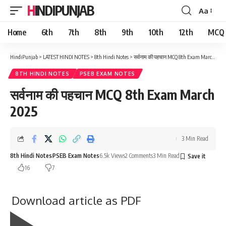
HINDIPUNJAB
Aa
Font
Resizer
Home
6th
7th
8th
9th
10th
12th
MCQ
HindiPunjab
>
LATEST HINDI NOTES
>
8th Hindi Notes
>
सर्वनाम की पहचान MCQ 8th Exam March 2025
8TH HINDI NOTES
PSEB EXAM NOTES
सर्वनाम की पहचान MCQ 8th Exam March
2025
3 Min Read
8th Hindi Notes
PSEB Exam Notes
6.5k Views
2 Comments
3 Min Read
16
7
Download article as PDF