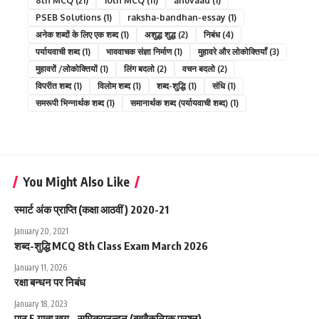
8th MCQ
(21)
10th MCQ
(11)
anuvaad
(1)
PSEB Solutions
(1)
raksha-bandhan-essay
(1)
अनेक शब्दों के लिए एक शब्द
(1)
अशुद्ध शुद्ध
(2)
निबंध
(4)
पर्यायवाची शब्द
(1)
भाववाचक संज्ञा निर्माण
(1)
मुहावरे और लोकोक्तियाँ
(3)
मुहावरों /लोकोक्तियों
(1)
लिंग बदलो
(2)
वचन बदलो
(2)
विपरीत शब्द
(1)
विलोम शब्द
(1)
शब्द-शुद्धि
(1)
संधि
(1)
समरूपी भिन्नार्थक शब्द
(1)
समानार्थक शब्द (पर्यायवाची शब्द)
(1)
You Might Also Like
स्मार्ट अंक प्राप्ति (कक्षा आठवीं ) 2020-21
January 20, 2021
शब्द-शुद्धि MCQ 8th Class Exam March 2026
January 11, 2026
रक्षा बन्धन पर निबंध
January 18, 2023
पाठ 5 गाता खग – सुमित्रानन्दन (बहुवैकल्पिक प्रश्न)