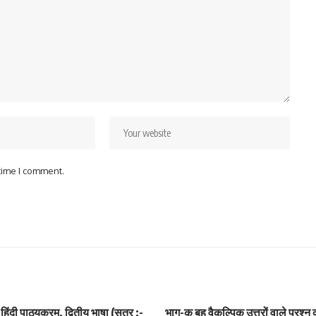
 time I comment.
 हिंदी पाठ्यक्रम, द्वितीय भाषा (सत्र :-
भाग-क बहु वैकल्पिक उत्तरों वाले प्रश्न 