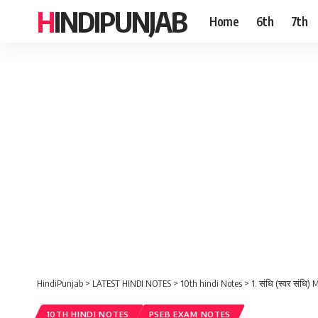
HINDIPUNJAB
Home
6th
7th
HindiPunjab
>
LATEST HINDI NOTES
>
10th hindi Notes
>
1. संधि (स्वर संधि)
10TH HINDI NOTES
PSEB EXAM NOTES