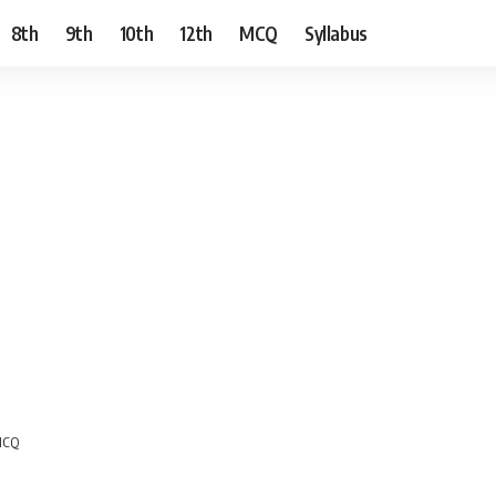
8th
9th
10th
12th
MCQ
Syllabus
 MCQ