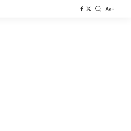
Aa
Font
Resizer