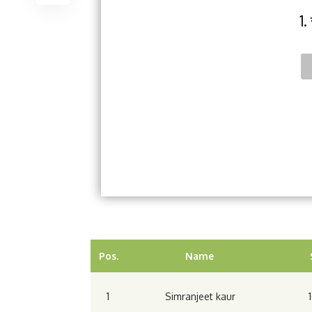
1.
Pos.
Name
1
Simranjeet kaur