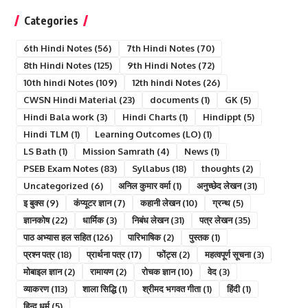
Categories
6th Hindi Notes
(56)
7th Hindi Notes
(70)
8th Hindi Notes
(125)
9th Hindi Notes
(72)
10th hindi Notes
(109)
12th hindi Notes
(26)
CWSN Hindi Material
(23)
documents
(1)
GK
(5)
Hindi Bala work
(3)
Hindi Charts
(1)
Hindippt
(5)
Hindi TLM
(1)
Learning Outcomes (LO)
(1)
LS Bath
(1)
Mission Samrath
(4)
News
(1)
PSEB Exam Notes
(83)
Syllabus
(18)
thoughts
(2)
Uncategorized
(6)
अनिल कुमार वर्मा
(1)
अनुच्छेद लेखन
(31)
इ बुक्स
(9)
कंप्यूटर ज्ञान
(7)
कहानी लेखन
(10)
ग्रन्थ
(5)
ज्ञानकोष
(22)
धार्मिक
(3)
निबंध लेखन
(31)
पत्र लेखन
(35)
पाठ अभ्यास हल सहित
(126)
पारिभाषिक
(2)
पुस्तक
(1)
प्रश्न पत्र
(18)
प्रार्थना पत्र
(17)
फोंट्स
(2)
महत्वपूर्ण सूचना
(3)
मोबाइल ज्ञान
(2)
रामायण
(2)
रोचक ज्ञान
(10)
वेद
(3)
व्याकरण
(113)
शाला सिद्धि
(1)
श्रीमद भगवत गीता
(1)
हिंदी
(1)
हिन्दु धर्म
(5)