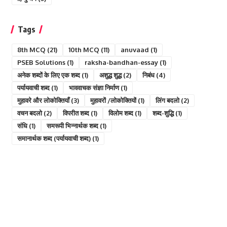
Tags
8th MCQ
(21)
10th MCQ
(11)
anuvaad
(1)
PSEB Solutions
(1)
raksha-bandhan-essay
(1)
अनेक शब्दों के लिए एक शब्द
(1)
अशुद्ध शुद्ध
(2)
निबंध
(4)
पर्यायवाची शब्द
(1)
भाववाचक संज्ञा निर्माण
(1)
मुहावरे और लोकोक्तियाँ
(3)
मुहावरों /लोकोक्तियों
(1)
लिंग बदलो
(2)
वचन बदलो
(2)
विपरीत शब्द
(1)
विलोम शब्द
(1)
शब्द-शुद्धि
(1)
संधि
(1)
समरूपी भिन्नार्थक शब्द
(1)
समानार्थक शब्द (पर्यायवाची शब्द)
(1)