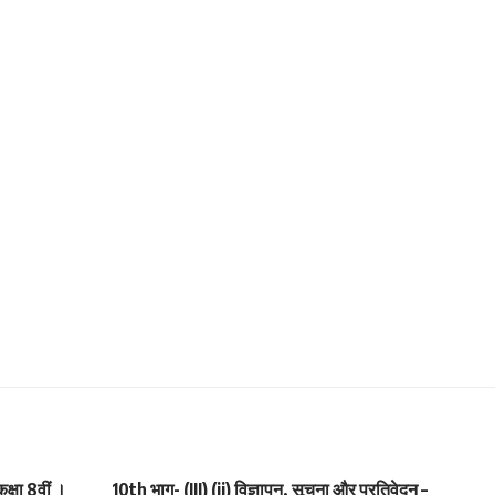
कक्षा 8वीं ।
10th भाग- (III) (ii) विज्ञापन, सूचना और प्रतिवेदन –