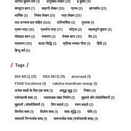
अनिल कुमार वर्मा
(1)
अनुच्छेद लेखन
(31)
इ बुक्स
(9)
कंप्यूटर ज्ञान
(7)
कहानी लेखन
(10)
ग्रन्थ
(5)
ज्ञानकोष
(22)
धार्मिक
(3)
निबंध लेखन
(31)
पत्र लेखन
(35)
पाठ अभ्यास हल सहित
(126)
पारिभाषिक
(2)
पुस्तक
(1)
प्रश्न पत्र
(18)
प्रार्थना पत्र
(17)
फोंट्स
(2)
महत्वपूर्ण सूचना
(3)
मोबाइल ज्ञान
(2)
रामायण
(2)
रोचक ज्ञान
(10)
वेद
(3)
व्याकरण
(113)
शाला सिद्धि
(1)
श्रीमद भगवत गीता
(1)
हिंदी
(1)
हिन्दु धर्म
(5)
Tags
8th MCQ
(21)
10th MCQ
(11)
anuvaad
(1)
PSEB Solutions
(1)
raksha-bandhan-essay
(1)
अनेक शब्दों के लिए एक शब्द
(1)
अशुद्ध शुद्ध
(2)
निबंध
(4)
पर्यायवाची शब्द
(1)
भाववाचक संज्ञा निर्माण
(1)
मुहावरे और लोकोक्तियाँ
(3)
मुहावरों /लोकोक्तियों
(1)
लिंग बदलो
(2)
वचन बदलो
(2)
विपरीत शब्द
(1)
विलोम शब्द
(1)
शब्द-शुद्धि
(1)
संधि
(1)
समरूपी भिन्नार्थक शब्द
(1)
समानार्थक शब्द (पर्यायवाची शब्द)
(1)