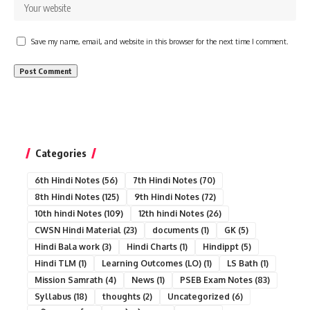
Save my name, email, and website in this browser for the next time I comment.
Categories
6th Hindi Notes
(56)
7th Hindi Notes
(70)
8th Hindi Notes
(125)
9th Hindi Notes
(72)
10th hindi Notes
(109)
12th hindi Notes
(26)
CWSN Hindi Material
(23)
documents
(1)
GK
(5)
Hindi Bala work
(3)
Hindi Charts
(1)
Hindippt
(5)
Hindi TLM
(1)
Learning Outcomes (LO)
(1)
LS Bath
(1)
Mission Samrath
(4)
News
(1)
PSEB Exam Notes
(83)
Syllabus
(18)
thoughts
(2)
Uncategorized
(6)