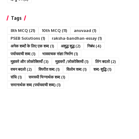
Tags
8th MCQ
(21)
10th MCQ
(11)
anuvaad
(1)
PSEB Solutions
(1)
raksha-bandhan-essay
(1)
अनेक शब्दों के लिए एक शब्द
(1)
अशुद्ध शुद्ध
(2)
निबंध
(4)
पर्यायवाची शब्द
(1)
भाववाचक संज्ञा निर्माण
(1)
मुहावरे और लोकोक्तियाँ
(3)
मुहावरों /लोकोक्तियों
(1)
लिंग बदलो
(2)
वचन बदलो
(2)
विपरीत शब्द
(1)
विलोम शब्द
(1)
शब्द-शुद्धि
(1)
संधि
(1)
समरूपी भिन्नार्थक शब्द
(1)
समानार्थक शब्द (पर्यायवाची शब्द)
(1)