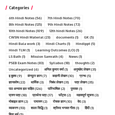
Categories
6th Hindi Notes
(56)
7th Hindi Notes
(70)
8th Hindi Notes
(125)
9th Hindi Notes
(72)
10th hindi Notes
(109)
12th hindi Notes
(26)
CWSN Hindi Material
(23)
documents
(1)
GK
(5)
Hindi Bala work
(3)
Hindi Charts
(1)
Hindippt
(5)
Hindi TLM
(1)
Learning Outcomes (LO)
(1)
LS Bath
(1)
Mission Samrath
(4)
News
(1)
PSEB Exam Notes
(83)
Syllabus
(18)
thoughts
(2)
Uncategorized
(6)
अनिल कुमार वर्मा
(1)
अनुच्छेद लेखन
(31)
इ बुक्स
(9)
कंप्यूटर ज्ञान
(7)
कहानी लेखन
(10)
ग्रन्थ
(5)
ज्ञानकोष
(22)
धार्मिक
(3)
निबंध लेखन
(31)
पत्र लेखन
(35)
पाठ अभ्यास हल सहित
(126)
पारिभाषिक
(2)
पुस्तक
(1)
प्रश्न पत्र
(18)
प्रार्थना पत्र
(17)
फोंट्स
(2)
महत्वपूर्ण सूचना
(3)
मोबाइल ज्ञान
(2)
रामायण
(2)
रोचक ज्ञान
(10)
वेद
(3)
व्याकरण
(113)
शाला सिद्धि
(1)
श्रीमद भगवत गीता
(1)
हिंदी
(1)
हिन्दु धर्म
(5)