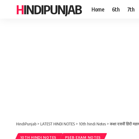
HINDIPUNJAB
Home
6th
7th
HindiPunjab
>
LATEST HINDI NOTES
>
10th hindi Notes
>
कक्षा दसवीं हिंदी महत
10TH HINDI NOTES
PSEB EXAM NOTES