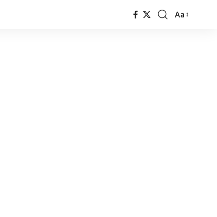
Aa
Font
Resizer