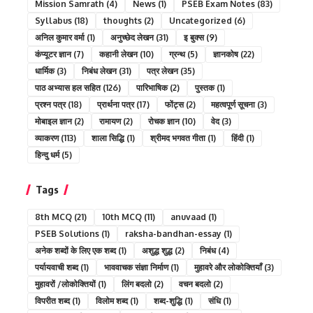
Mission Samrath
(4)
News
(1)
PSEB Exam Notes
(83)
Syllabus
(18)
thoughts
(2)
Uncategorized
(6)
अनिल कुमार वर्मा
(1)
अनुच्छेद लेखन
(31)
इ बुक्स
(9)
कंप्यूटर ज्ञान
(7)
कहानी लेखन
(10)
ग्रन्थ
(5)
ज्ञानकोष
(22)
धार्मिक
(3)
निबंध लेखन
(31)
पत्र लेखन
(35)
पाठ अभ्यास हल सहित
(126)
पारिभाषिक
(2)
पुस्तक
(1)
प्रश्न पत्र
(18)
प्रार्थना पत्र
(17)
फोंट्स
(2)
महत्वपूर्ण सूचना
(3)
मोबाइल ज्ञान
(2)
रामायण
(2)
रोचक ज्ञान
(10)
वेद
(3)
व्याकरण
(113)
शाला सिद्धि
(1)
श्रीमद भगवत गीता
(1)
हिंदी
(1)
हिन्दु धर्म
(5)
Tags
8th MCQ
(21)
10th MCQ
(11)
anuvaad
(1)
PSEB Solutions
(1)
raksha-bandhan-essay
(1)
अनेक शब्दों के लिए एक शब्द
(1)
अशुद्ध शुद्ध
(2)
निबंध
(4)
पर्यायवाची शब्द
(1)
भाववाचक संज्ञा निर्माण
(1)
मुहावरे और लोकोक्तियाँ
(3)
मुहावरों /लोकोक्तियों
(1)
लिंग बदलो
(2)
वचन बदलो
(2)
विपरीत शब्द
(1)
विलोम शब्द
(1)
शब्द-शुद्धि
(1)
संधि
(1)