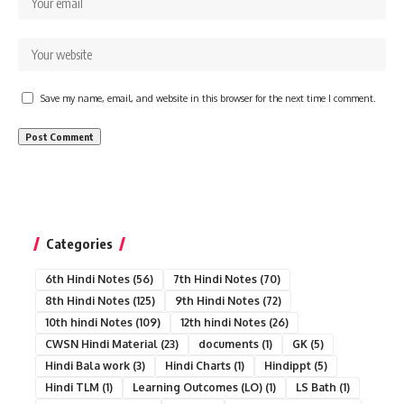
Save my name, email, and website in this browser for the next time I comment.
Categories
6th Hindi Notes
(56)
7th Hindi Notes
(70)
8th Hindi Notes
(125)
9th Hindi Notes
(72)
10th hindi Notes
(109)
12th hindi Notes
(26)
CWSN Hindi Material
(23)
documents
(1)
GK
(5)
Hindi Bala work
(3)
Hindi Charts
(1)
Hindippt
(5)
Hindi TLM
(1)
Learning Outcomes (LO)
(1)
LS Bath
(1)