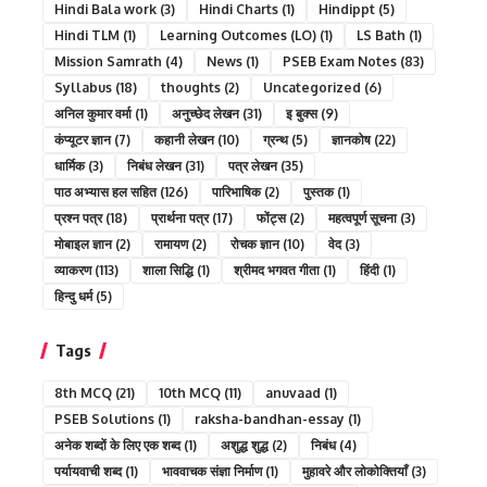
Hindi Bala work
(3)
Hindi Charts
(1)
Hindippt
(5)
Hindi TLM
(1)
Learning Outcomes (LO)
(1)
LS Bath
(1)
Mission Samrath
(4)
News
(1)
PSEB Exam Notes
(83)
Syllabus
(18)
thoughts
(2)
Uncategorized
(6)
अनिल कुमार वर्मा
(1)
अनुच्छेद लेखन
(31)
इ बुक्स
(9)
कंप्यूटर ज्ञान
(7)
कहानी लेखन
(10)
ग्रन्थ
(5)
ज्ञानकोष
(22)
धार्मिक
(3)
निबंध लेखन
(31)
पत्र लेखन
(35)
पाठ अभ्यास हल सहित
(126)
पारिभाषिक
(2)
पुस्तक
(1)
प्रश्न पत्र
(18)
प्रार्थना पत्र
(17)
फोंट्स
(2)
महत्वपूर्ण सूचना
(3)
मोबाइल ज्ञान
(2)
रामायण
(2)
रोचक ज्ञान
(10)
वेद
(3)
व्याकरण
(113)
शाला सिद्धि
(1)
श्रीमद भगवत गीता
(1)
हिंदी
(1)
हिन्दु धर्म
(5)
Tags
8th MCQ
(21)
10th MCQ
(11)
anuvaad
(1)
PSEB Solutions
(1)
raksha-bandhan-essay
(1)
अनेक शब्दों के लिए एक शब्द
(1)
अशुद्ध शुद्ध
(2)
निबंध
(4)
पर्यायवाची शब्द
(1)
भाववाचक संज्ञा निर्माण
(1)
मुहावरे और लोकोक्तियाँ
(3)