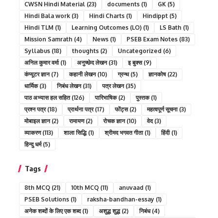
CWSN Hindi Material
(23)
documents
(1)
GK
(5)
Hindi Bala work
(3)
Hindi Charts
(1)
Hindippt
(5)
Hindi TLM
(1)
Learning Outcomes (LO)
(1)
LS Bath
(1)
Mission Samrath
(4)
News
(1)
PSEB Exam Notes
(83)
Syllabus
(18)
thoughts
(2)
Uncategorized
(6)
अनिल कुमार वर्मा
(1)
अनुच्छेद लेखन
(31)
इ बुक्स
(9)
कंप्यूटर ज्ञान
(7)
कहानी लेखन
(10)
ग्रन्थ
(5)
ज्ञानकोष
(22)
धार्मिक
(3)
निबंध लेखन
(31)
पत्र लेखन
(35)
पाठ अभ्यास हल सहित
(126)
पारिभाषिक
(2)
पुस्तक
(1)
प्रश्न पत्र
(18)
प्रार्थना पत्र
(17)
फोंट्स
(2)
महत्वपूर्ण सूचना
(3)
मोबाइल ज्ञान
(2)
रामायण
(2)
रोचक ज्ञान
(10)
वेद
(3)
व्याकरण
(113)
शाला सिद्धि
(1)
श्रीमद भगवत गीता
(1)
हिंदी
(1)
हिन्दु धर्म
(5)
Tags
8th MCQ
(21)
10th MCQ
(11)
anuvaad
(1)
PSEB Solutions
(1)
raksha-bandhan-essay
(1)
अनेक शब्दों के लिए एक शब्द
(1)
अशुद्ध शुद्ध
(2)
निबंध
(4)