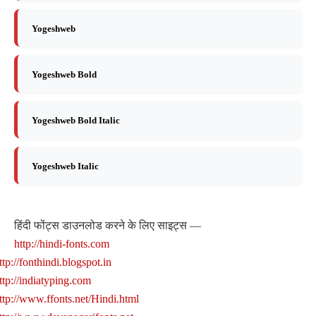
Yogeshweb
Yogeshweb Bold
Yogeshweb Bold Italic
Yogeshweb Italic
हिंदी फोंट्स डाउनलोड करने के लिए साइट्स —
http://hindi-fonts.com
ttp://fonthindi.blogspot.in
ttp://indiatyping.com
ttp://www.ffonts.net/Hindi.html